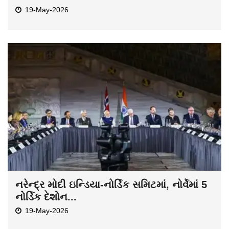
19-May-2026
નરેન્દ્ર મોદી ઇન્ડિયા-નોર્ડિક સમિટમાં, નોર્વેમાં 5
નોર્ડિક દેશોન...
19-May-2026