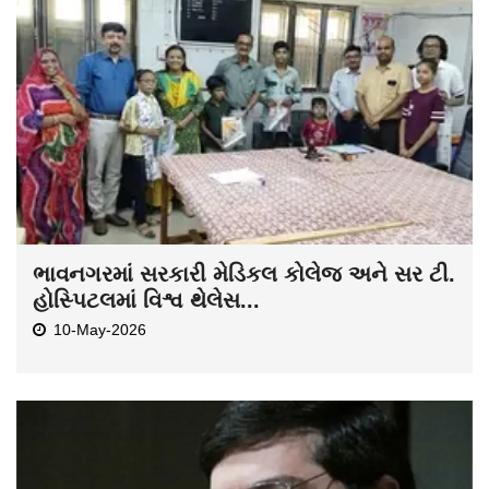
ભાવનગરમાં સરકારી મેડિકલ કોલેજ અને સર ટી.
હોસ્પિટલમાં વિશ્વ થેલેસ...
10-May-2026