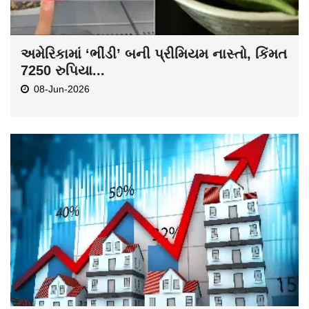
અમેરિકામાં ‘ભીંડી’ બની પ્રીમિયમ નાસ્તો, કિંમત
7250 રુપિયા...
08-Jun-2026