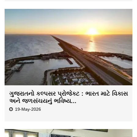
ગુજરાતનો કલ્પસર પ્રોજેક્ટ : ભારત માટે વિકાસ
અને જળસંચયનું ભવિષ્ય...
19-May-2026