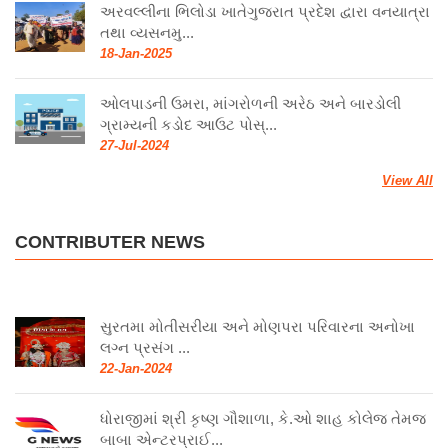
અરવલ્લીના ભિલોડા ખાતેગુજરાત પ્રદેશ દ્વારા વનયાત્રા
તથા વ્યસનમુ...
18-Jan-2025
ઓલપાડની ઉમરા, માંગરોળની અરેઠ અને બારડોલી
ગ્રામ્યની કડોદ આઉટ પોસ્...
27-Jul-2024
View All
CONTRIBUTER NEWS
સુરતમા મોતીસરીયા અને મોણપરા પરિવારના અનોખા
લગ્ન પ્રસંગ ...
22-Jan-2024
ધોરાજીમાં શ્રી કૃષ્ણ ગૌશાળા, કે.ઓ શાહ કોલેજ તેમજ
બાબા એન્ટરપ્રાઈ...