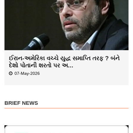
ઈરાન-અમેરિકા વચ્ચે યુદ્ધ સમાપ્તિ તરફ ? બંને
દેશો પોતાની શરતો પર અ...
07-May-2026
BRIEF NEWS