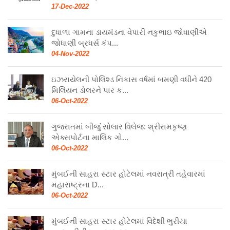
17-Dec-2022
દુધાળા ગામના ડાયમંડના વેપારી નકુભાઇ જોધાણીએ
જોધાણી બ્રધર્સ કંપ...
04-Nov-2022
ઇઝરાયેલની પોલિશ્ડ નિકાસ વર્ષમાં બમણી વધીને 420
મિલિયન ડોલરને પાર ક...
06-Oct-2022
ગુજરાતમાં બીજું સોલાર વિલેજ: શ્રીરામકૃષ્ણ
એક્સપોર્ટના માલિક ગો...
06-Oct-2022
મુંબઈની સાહરા સ્ટાર હોટેલમાં નવરાત્રી તહેવારમાં
મહારાષ્ટ્રના D...
06-Oct-2022
મુંબઈની સાહરા સ્ટાર હોટેલમાં વિદેશી ભુરીયા