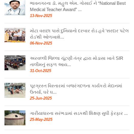
ભાવનગરના ડૉ. મહુલ એમ. ગોસાઈ ને “National Best
Medical Teacher Award” ...
13-Nov-2025
મોટા વરાછા પાસે દુખિયાનો દરબાર રોડ હવે ‘સરદાર પટેલ
રોડ’થી ઓળખાશે...
06-Nov-2025
અરવલ્લી જિલ્લા ચૂંટણી તંત્ર દ્વારા મોડાસા ખાતે SIR
તાલીમનું સફળ આય...
31-Oct-2025
પૂરગ્રસ્ત વિસ્તારમાં બજરંગદળના કાર્યકરો મેદાનમાં
ઉતર્યા, ઘરે ઘ...
25-Jun-2025
ગારીયાધારના સરંભડામાં સડકથી શિક્ષણ સુધી ફેરફાર ...
25-May-2025