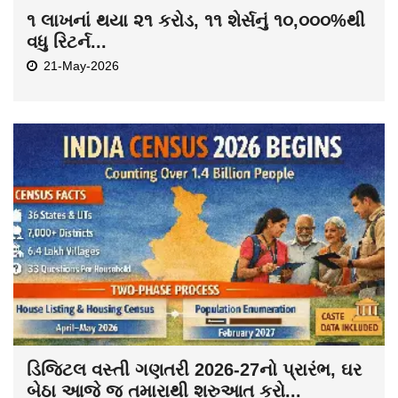
૧ લાખનાં થયા ૨૧ કરોડ, ૧૧ શેર્સનું ૧૦,૦૦૦%થી
વધુ રિટર્ન...
21-May-2026
ડિજિટલ વસ્તી ગણતરી 2026-27નો પ્રારંભ, ઘર
બેઠા આજે જ તમારાથી શરુઆત કરો...