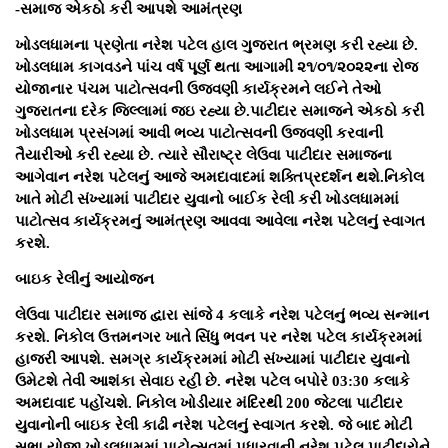
-સમાજ એકઠો કરી આપશે આમંત્રણ
ખોડલધામના પ્રણેતા નરેશ પટેલ હાલ ગુજરાત ભ્રમણ કરી રહ્યા છે.
ખોડલધામ કાગવડને પાંચ વર્ષ પૂર્ણ થતા આગામી ૨૧/૦૧/૨૦૨૨ના રોજ
યોજાનાર પંચમ પાટોત્સવની ઉજવણી કાર્યક્રમને લઈને તેઓ
ગુજરાતના દરેક જિલ્લામાં જઇ રહ્યા છે.પાટીદાર સમાજને એકઠો કરી
ખોડલધામ પ્રસંગમાં આવી ભવ્ય પાટોત્સવની ઉજવણી કરવાની
તૈયારીઓ કરી રહ્યા છે. ત્યારે સૌરાષ્ટ્ર લેઉવા પાટીદાર સમાજના
આગેવાન નરેશ પટેલનું આજે અમદાવાદમાં શક્તિપ્રદર્શન થશે.નિકોલ
ખાતે મોટી સંખ્યામાં પાટીદાર યુવાનો બાઈક રેલી કરી ખોડલધામમાં
પાટોત્સવ કાર્યક્રમનું આમંત્રણ આવવા આવેલા નરેશ પટેલનું સ્વાગત
કરશે.
બાઇક રેલીનું આયોજન
લેઉવા પાટીદાર સમાજ દ્વારા સાંજે 4 કલાકે નરેશ પટેલનું ભવ્ય સન્માન
કરશે. નિકોલ ઉત્તમનગર ખાતે સિંધુ ભવન પર નરેશ પટેલ કાર્યક્રમમાં
હાજરી આપશે. સમગ્ર કાર્યક્રમમાં મોટી સંખ્યામાં પાટીદાર યુવાનો
ઉમેટશે તેવી આશંકા સેવાઇ રહી છે. નરેશ પટેલ બપોરે 03:30 કલાકે
અમદાવાદ પહોંચશે. નિકોલ ખોડીયાર મંદિરથી 200 જેટલા પાટીદાર
યુવાનોની બાઇક રેલી કાઢી નરેશ પટેલનું સ્વાગત કરશે. જે બાદ મોટી
સભા યોજી ખોડલધામમાં પાટોત્સવમાં પધારવાની નરેશ પટેલ પાટીદારોને