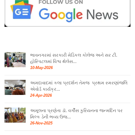
ભાવનગરમાં સરકારી મેડિકલ કોલેજ અને સર ટી.
હોસ્પિટલમાં વિશ્વ થેલેસ...
10-May-2026
અમદાવાદમાં કલા પ્રદર્શન તેમજ પ્રથમ સ્મરણાંજલિ
એવોર્ડ કાર્યક્ર...
24-Apr-2026
અમૂલના પ્રણેતા ડૉ. વર્ગીસ કુરિયનના જન્મદિન પર
મિલ્ક ડેની ભવ્ય ઉજ...
26-Nov-2025