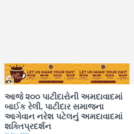
આજે ૨૦૦ પાટીદારોની અમદાવાદમાં
બાઈક રેલી, પાટીદાર સમાજના
આગેવાન નરેશ પટેલનું અમદાવાદમાં
શક્તિપ્રદર્શન