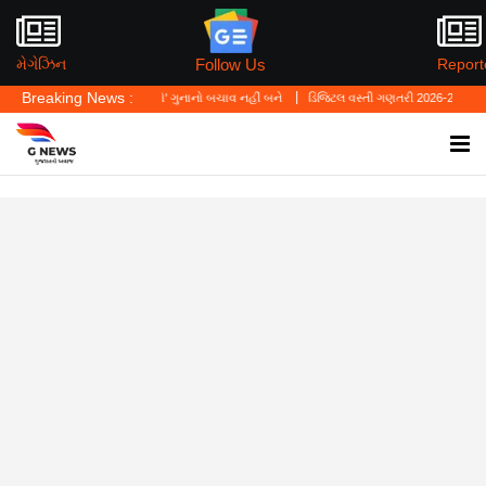
Follow Us
મેગેઝિન
Report
Breaking News :
્યું—'પર્સનલ લો' ગુનાનો બચાવ નહીં બને
ડિજિટલ વસ્તી ગણતરી 2026-27નો પ્રારંભ, ઘર બેઠા 