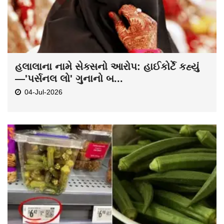
હલાલાના નામે સેક્સનો આરોપ: હાઈકોર્ટે કહ્યું
—'પર્સનલ લો' ગુનાનો બ...
04-Jul-2026