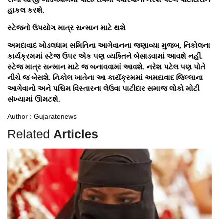
હાકલ કરશે.
સ્ટેજનો ઉપયોગ માત્ર સન્માન માટે થશે
અમદાવાદ ખોડલધામ સમિતિના આગેવાનના જણાવ્યા મુજબ, નિકોલના
કાર્યક્રમમાં સ્ટેજ ઉપર એક પણ વ્યક્તિને બેસાડવામાં આવશે નહીં.
સ્ટેજ માત્ર સન્માન માટે જ બનાવવામાં આવશે. નરેશ પટેલ પણ પોતે
નીચે જ બેસશે. નિકોલ ખાતેના આ કાર્યક્રમમાં અમદાવાદ જિલ્લાના
આગેવાનો અને પશ્ચિમ વિસ્તારના લેઉવા પાટીદાર સમાજ લોકો મોટી
સંખ્યામાં ઊમટશે.
Author : Gujaratenews
Related
Articles