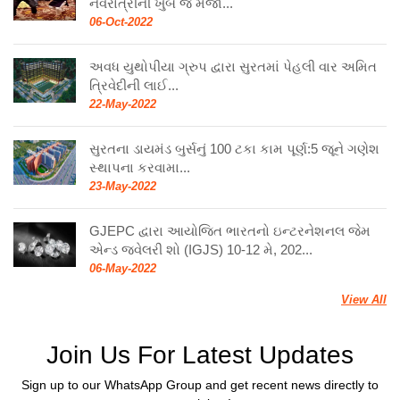
નવરાત્રીની ખુબ જ મજા...
06-Oct-2022
અવધ યુથોપીયા ગ્રુપ દ્વારા સુરતમાં પેહલી વાર અમિત
ત્રિવેદીની લાઈ...
22-May-2022
સુરતના ડાયમંડ બુર્સનું 100 ટકા કામ પૂર્ણ:5 જૂને ગણેશ
સ્થાપના કરવામા...
23-May-2022
GJEPC દ્વારા આયોજિત ભારતનો ઇન્ટરનેશનલ જેમ
એન્ડ જ્વેલરી શો (IGJS) 10-12 મે, 202...
06-May-2022
View All
Join Us For Latest Updates
Sign up to our WhatsApp Group and get recent news directly to