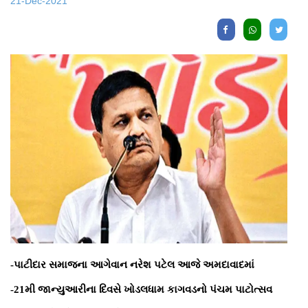
21-Dec-2021
-પાટીદાર સમાજના આગેવાન નરેશ પટેલ આજે અમદાવાદમાં
-21મી જાન્યુઆરીના દિવસે ખોડલધામ કાગવડનો પંચમ પાટોત્સવ