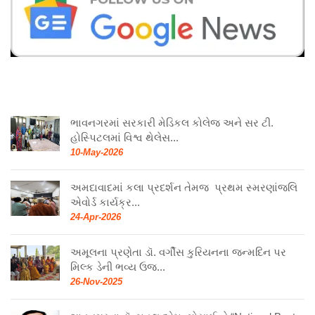
ભાવનગરમાં સરકારી મેડિકલ કોલેજ અને સર ટી.
હોસ્પિટલમાં વિશ્વ થેલેસ...
10-May-2026
અમદાવાદમાં કલા પ્રદર્શન તેમજ પ્રથમ સ્મરણાંજલિ
એવોર્ડ કાર્યક્ર...
24-Apr-2026
અમૂલના પ્રણેતા ડૉ. વર્ગીસ કુરિયનના જન્મદિન પર
મિલ્ક ડેની ભવ્ય ઉજ...
26-Nov-2025