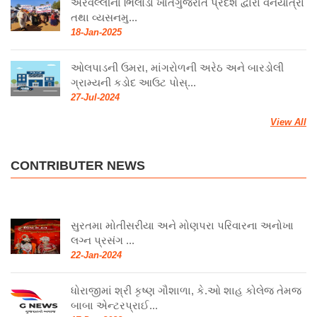
અરવલ્લીના ભિલોડા ખાતેગુજરાત પ્રદેશ દ્વારા વનયાત્રા
તથા વ્યસનમુ...
18-Jan-2025
ઓલપાડની ઉમરા, માંગરોળની અરેઠ અને બારડોલી
ગ્રામ્યની કડોદ આઉટ પોસ્...
27-Jul-2024
View All
CONTRIBUTER NEWS
સુરતમા મોતીસરીયા અને મોણપરા પરિવારના અનોખા
લગ્ન પ્રસંગ ...
22-Jan-2024
ધોરાજીમાં શ્રી કૃષ્ણ ગૌશાળા, કે.ઓ શાહ કોલેજ તેમજ
બાબા એન્ટરપ્રાઈ...