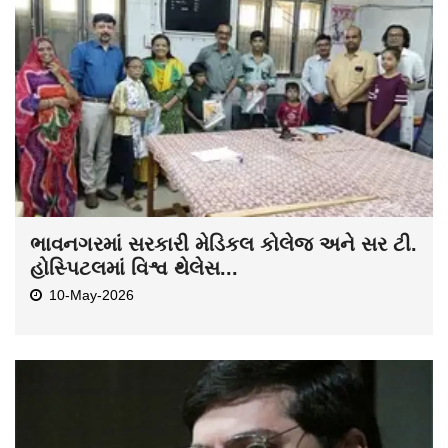
ભાવનગરમાં સરકારી મેડિકલ કોલેજ અને સર ટી.
હોસ્પિટલમાં વિશ્વ થેલેસ...
10-May-2026