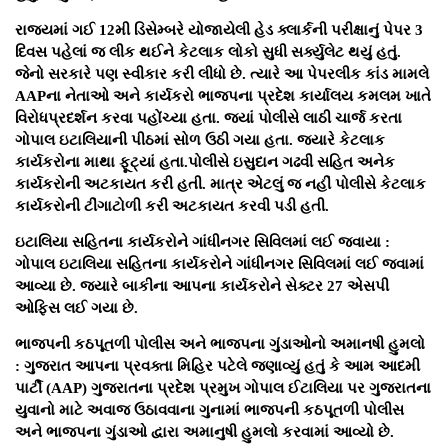
રાજ્યમાં ગઈ 12મી ડિસેમ્બરે યોજાયેલી હેડ ક્લાર્કની પરીક્ષાનું પેપર 3
દિવસ પહેલાં જ લીક થઈને કેટલાક લોકો સુધી સર્ક્યુલેટ થયું હતું.
જેનો સરકારે પણ સ્વીકાર કરી લીધો છે. ત્યારે આ પેપરલીક કાંડ મામલે
AAPના નેતાઓ અને કાર્યકરો ભાજપના પ્રદેશ કાર્યાલય કમલમ ખાતે
વિરોધપ્રદર્શન કરવા પહોંચ્યા હતા. જ્યાં પોલીસે લાઠી ચાર્જ કરતા
ગોપાલ ઇટાલિયાની પીઠમાં સોળ ઉઠી ગયા હતા. જ્યારે કેટલાક
કાર્યકરોના માથા ફૂટ્યાં હતા.પોલીસે ઇસુદાન ગઢવી સહિત અનેક
કાર્યકરોની અટકાયત કરી હતી. માત્ર એટલું જ નહીં પોલીસે કેટલાક
કાર્યકરોની ટીંગાટોળી કરી અટકાયત કરવી પડી હતી.
ઇટાલિયા સહિતના કાર્યકરોને ગાંધીનગર સિવિલમાં લઈ જવાયા :
ગોપાલ ઇટાલિયા સહિતના કાર્યકરોને ગાંધીનગર સિવિલમાં લઈ જવામાં
આવ્યા છે. જ્યારે ​​​​​​​બાકીના આપના કાર્યકરોને સેક્ટર 27 એસપી
ઓફિસ લઈ ગયા છે.
ભાજપની કઠપૂતળી પોલીસ અને ભાજપના ગુંડાઓનો અમાનષી હુમલો
: ગુજરાત આપના પ્રવક્તા મિહિર પટેલે જણાવ્યું હતું કે આમ આદમી
પાર્ટી (AAP) ગુજરાતના પ્રદેશ પ્રમુખ ગોપાલ ઈટાલિયા પર ગુજરાતના
યુવાનો માટે અવાજ ઉઠાવવાના ગુનામાં ભાજપની કઠપૂતળી પોલીસ
અને ભાજપના ગુંડાઓ દ્વારા અમાનુષી હુમલો કરવામાં આવ્યો છે.