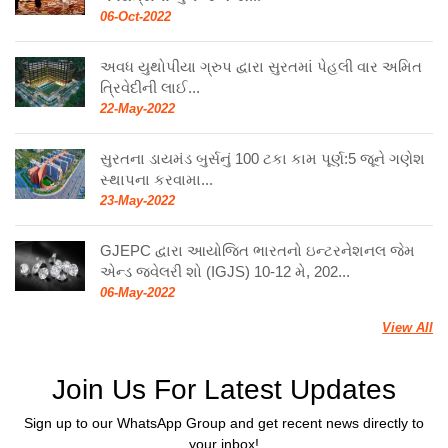
06-Oct-2022
અવધ યુથોપીયા ગ્રુપ દ્વારા સુરતમાં પેહલી વાર અમિત
ત્રિવેદીની લાઈ...
22-May-2022
સુરતના ડાયમંડ બુર્સનું 100 ટકા કામ પૂર્ણ:5 જૂને ગણેશ
સ્થાપના કરવામા...
23-May-2022
GJEPC દ્વારા આયોજિત ભારતનો ઇન્ટરનેશનલ જેમ
એન્ડ જ્વેલરી શો (IGJS) 10-12 મે, 202...
06-May-2022
View All
Join Us For Latest Updates
Sign up to our WhatsApp Group and get recent news directly to
your inbox!