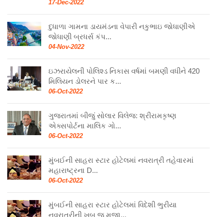
17-Dec-2022
દુધાળા ગામના ડાયમંડના વેપારી નકુભાઇ જોધાણીએ
જોધાણી બ્રધર્સ કંપ...
04-Nov-2022
ઇઝરાયેલની પોલિશ્ડ નિકાસ વર્ષમાં બમણી વધીને 420
મિલિયન ડોલરને પાર ક...
06-Oct-2022
ગુજરાતમાં બીજું સોલાર વિલેજ: શ્રીરામકૃષ્ણ
એક્સપોર્ટના માલિક ગો...
06-Oct-2022
મુંબઈની સાહરા સ્ટાર હોટેલમાં નવરાત્રી તહેવારમાં
મહારાષ્ટ્રના D...
06-Oct-2022
મુંબઈની સાહરા સ્ટાર હોટેલમાં વિદેશી ભુરીયા
નવરાત્રીની ખુબ જ મજા...