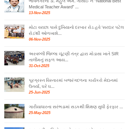
ભાવનગરના ડૉ. મહુલ એમ. ગોસાઈ ને “National Best
Medical Teacher Award” ...
13-Nov-2025
મોટા વરાછા પાસે દુખિયાનો દરબાર રોડ હવે ‘સરદાર પટેલ
રોડ’થી ઓળખાશે...
06-Nov-2025
અરવલ્લી જિલ્લા ચૂંટણી તંત્ર દ્વારા મોડાસા ખાતે SIR
તાલીમનું સફળ આય...
31-Oct-2025
પૂરગ્રસ્ત વિસ્તારમાં બજરંગદળના કાર્યકરો મેદાનમાં
ઉતર્યા, ઘરે ઘ...
25-Jun-2025
ગારીયાધારના સરંભડામાં સડકથી શિક્ષણ સુધી ફેરફાર ...
25-May-2025