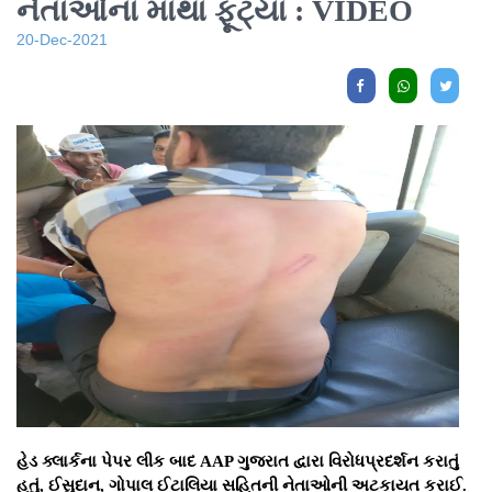
નેતાઓના માથા ફૂટ્યા : VIDEO
20-Dec-2021
હેડ ક્લાર્કના પેપર લીક બાદ AAP ગુજરાત દ્વારા વિરોધપ્રદર્શન કરાતું
હતું, ઈસુદાન, ગોપાલ ઈટાલિયા સહિતની નેતાઓની અટકાયત કરાઈ.