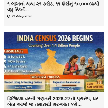
૧ લાખનાં થયા ૨૧ કરોડ, ૧૧ શેર્સનું ૧૦,૦૦૦%થી
વધુ રિટર્ન...
21-May-2026
ડિજિટલ વસ્તી ગણતરી 2026-27નો પ્રારંભ, ઘર
બેઠા આજે જ તમારાથી શરુઆત કરો...