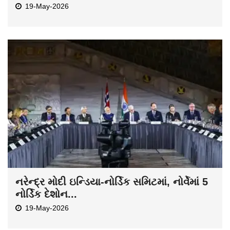
19-May-2026
નરેન્દ્ર મોદી ઇન્ડિયા-નોર્ડિક સમિટમાં, નોર્વેમાં 5
નોર્ડિક દેશોન...
19-May-2026