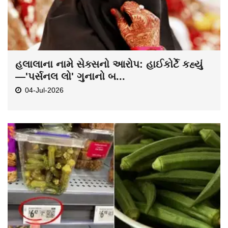
હલાલાના નામે સેક્સનો આરોપ: હાઈકોર્ટે કહ્યું
—'પર્સનલ લો' ગુનાનો બ...
04-Jul-2026