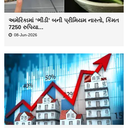
અમેરિકામાં ‘ભીંડી’ બની પ્રીમિયમ નાસ્તો, કિંમત
7250 રુપિયા...
08-Jun-2026