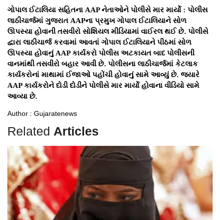
ગોપાલ ઈટાલિયા સહિતના AAP નેતાઓને પોલીસે માર માર્યો : પોલીસ
લાઠીચાર્જમાં ગુજરાત AAPના પ્રમુખ ગોપાલ ઈટાલિયાને સોળ
ઊપસ્યા હોવાની તસવીરો સોશિયલ મીડિયામાં વાઈરલ થઈ છે. પોલીસે
દ્વારા લાઠીચાર્જ કરવામાં આવતાં ગોપાલ ઈટાલિયાને પીઠમાં સોળ
ઊપસ્યા હોવાનું AAP કાર્યકરો પોલીસ અટકાયત બાદ પોલીસની
વાનમાંથી તસવીરો બહાર આવી છે. પોલીસના લાઠીચાર્જમાં કેટલાક
કાર્યકરોનાં માથામાં ઈજાઓ પહોંચી હોવાનું સામે આવ્યું છે. જ્યારે
AAP કાર્યકરોને દોડી દોડીને પોલીસે માર માર્યો હોવાના વીડિયો સામે
આવ્યા છે.
Author : Gujaratenews
Related
Articles