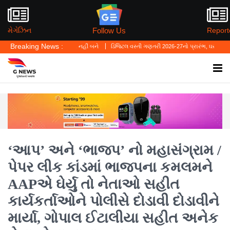
Follow Us
મેગેઝિન
Report
Breaking News :
લો' ગુનાનો બચાવ નહીં બને
ડિજિટલ વસ્તી ગણતરી 2026-27નો પ્રારંભ, ઘર બેઠા આજે જ તમારાથ
‘આપ’ અને ‘ભાજપ’ નો મહાસંગ્રામ /
પેપર લીક કાંડમાં ભાજપના કમલમને
AAPએ ઘેર્યુ તો નેતાઓ સહીત
કાર્યકર્તાઓને પોલીસે દોડાવી દોડાવીને
માર્યા, ગોપાલ ઈટાલીયા સહીત અનેક