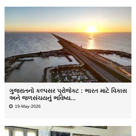
ગુજરાતનો કલ્પસર પ્રોજેક્ટ : ભારત માટે વિકાસ
અને જળસંચયનું ભવિષ્ય...
19-May-2026