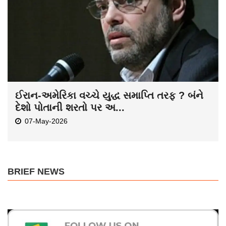
ઈરાન-અમેરિકા વચ્ચે યુદ્ધ સમાપ્તિ તરફ ? બંને
દેશો પોતાની શરતો પર અ...
07-May-2026
BRIEF NEWS