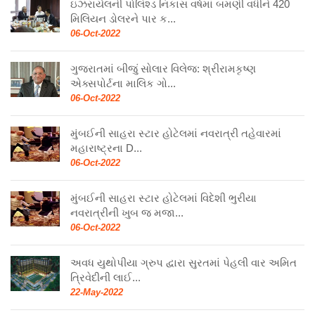
ઇઝરાયેલની પોલિશ્ડ નિકાસ વર્ષમાં બમણી વધીને 420
મિલિયન ડોલરને પાર ક...
06-Oct-2022
ગુજરાતમાં બીજું સોલાર વિલેજ: શ્રીરામકૃષ્ણ
એક્સપોર્ટના માલિક ગો...
06-Oct-2022
મુંબઈની સાહરા સ્ટાર હોટેલમાં નવરાત્રી તહેવારમાં
મહારાષ્ટ્રના D...
06-Oct-2022
મુંબઈની સાહરા સ્ટાર હોટેલમાં વિદેશી ભુરીયા
નવરાત્રીની ખુબ જ મજા...
06-Oct-2022
અવધ યુથોપીયા ગ્રુપ દ્વારા સુરતમાં પેહલી વાર અમિત
ત્રિવેદીની લાઈ...
22-May-2022