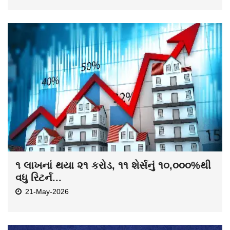
૧ લાખનાં થયા ૨૧ કરોડ, ૧૧ શેર્સનું ૧૦,૦૦૦%થી
વધુ રિટર્ન...
21-May-2026