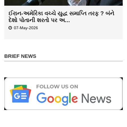
ઈરાન-અમેરિકા વચ્ચે યુદ્ધ સમાપ્તિ તરફ ? બંને
દેશો પોતાની શરતો પર અ...
07-May-2026
BRIEF NEWS