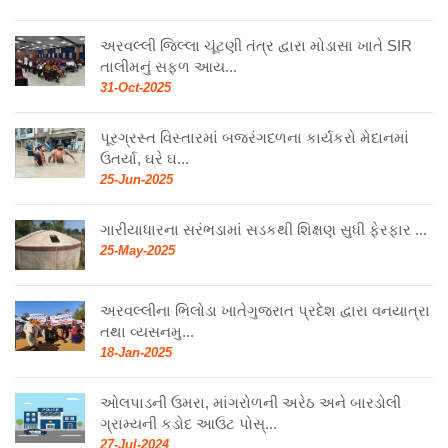
અરવલ્લી જિલ્લા ચૂંટણી તંત્ર દ્વારા મોડાસા ખાતે SIR
તાલીમનું સફળ આય...
31-Oct-2025
પૂરગ્રસ્ત વિસ્તારમાં બજરંગદળના કાર્યકરો મેદાનમાં
ઉતર્યા, ઘરે ઘ...
25-Jun-2025
ગારીયાધારના સરંભડામાં સડકથી શિક્ષણ સુધી ફેરફાર ...
25-May-2025
અરવલ્લીના ભિલોડા ખાતેગુજરાત પ્રદેશ દ્વારા વનયાત્રા
તથા વ્યસનમુ...
18-Jan-2025
ઓલપાડની ઉમરા, માંગરોળની અરેઠ અને બારડોલી
ગ્રામ્યની કડોદ આઉટ પોસ્...
27-Jul-2024