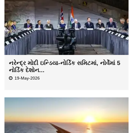
નરેન્દ્ર મોદી ઇન્ડિયા-નોર્ડિક સમિટમાં, નોર્વેમાં 5
નોર્ડિક દેશોન...
19-May-2026