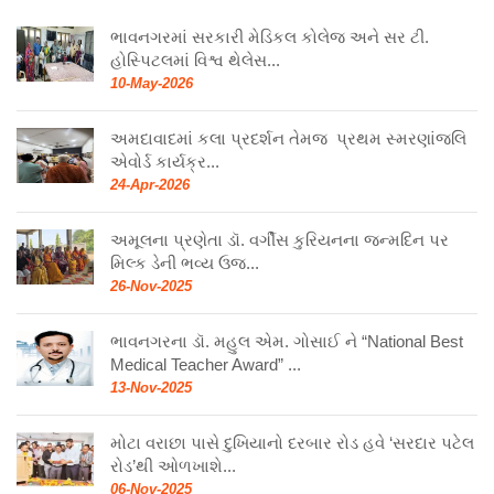
ભાવનગરમાં સરકારી મેડિકલ કોલેજ અને સર ટી.
હોસ્પિટલમાં વિશ્વ થેલેસ...
10-May-2026
અમદાવાદમાં કલા પ્રદર્શન તેમજ પ્રથમ સ્મરણાંજલિ
એવોર્ડ કાર્યક્ર...
24-Apr-2026
અમૂલના પ્રણેતા ડૉ. વર્ગીસ કુરિયનના જન્મદિન પર
મિલ્ક ડેની ભવ્ય ઉજ...
26-Nov-2025
ભાવનગરના ડૉ. મહુલ એમ. ગોસાઈ ને “National Best
Medical Teacher Award” ...
13-Nov-2025
મોટા વરાછા પાસે દુખિયાનો દરબાર રોડ હવે ‘સરદાર પટેલ
રોડ’થી ઓળખાશે...
06-Nov-2025