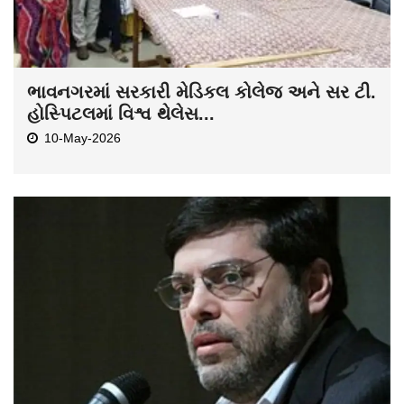
ભાવનગરમાં સરકારી મેડિકલ કોલેજ અને સર ટી.
હોસ્પિટલમાં વિશ્વ થેલેસ...
10-May-2026