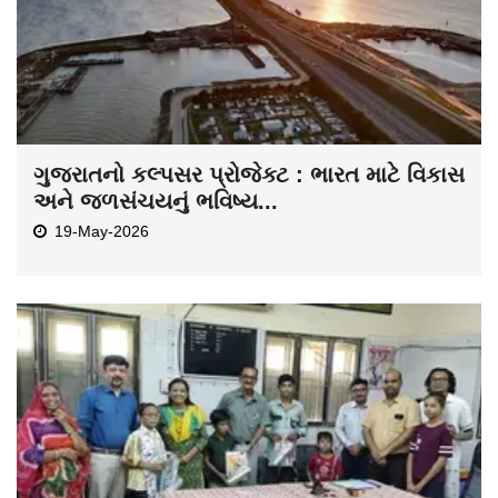
ગુજરાતનો કલ્પસર પ્રોજેક્ટ : ભારત માટે વિકાસ
અને જળસંચયનું ભવિષ્ય...
19-May-2026