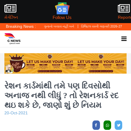
Follow Us
મેગેઝિન
Report
Breaking News :
્યું—'પર્સનલ લો' ગુનાનો બચાવ નહીં બને
ડિજિટલ વસ્તી ગણતરી 2026-27નો પ્રારંભ, ઘર બેઠા 
રેશન કાર્ડમાંથી તમે પણ દિવસોથી
અનાજ નથી લીધું ? તો રેશનકાર્ડ રદ
થઇ શકે છે, જાણો શું છે નિયમ
20-Oct-2021