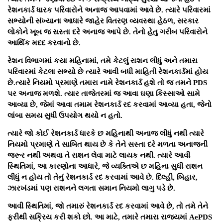
રેશનકાર્ડ ધારક પરિવારોને અનાજ આપવામાં આવે છે. ત્યારે પરિવારમાં
સભ્યોની સંખ્યાના આધારે જાહેર વિતરણ વ્યવસ્થા હેઠળ, સરકાર
લોકોને ખૂબ જ સસ્તા દરે અનાજ આપે છે. તેનો હેતુ ગરીબ પરિવારોને
આર્થિક મદદ કરવાનો છે.
રેશન વિભાગમાં કયા મહિનામાં, તમે કેટલું રાશન લીધું અને તમારા
પરિવારમાં કેટલા સભ્યો છે ત્યારે આવી બધી માહિતી રેશનકાર્ડમાં હોય
છે.ત્યારે નિયમો પ્રમાણે તમારા નામે રેશનકાર્ડ હશે તો જ તમને PDS
પર અનાજ મળશે. ત્યાર તાજેતરમાં જ આવા ઘણા કિસ્સાઓ સામે
આવ્યા છે, જેમાં આવા તમામ રેશનકાર્ડ રદ કરવામાં આવ્યા હતા, જેનો
લાંબા સમય સુધી ઉપયોગ થયો ન હતો.
ત્યારે જો કોઈ રેશનકાર્ડ ધારકે છ મહિનાથી અનાજ લીધું નથી ત્યારે
નિયમો પ્રમાણે તે સાબિત થાય છે કે તેને સસ્તા દરે મળતા અનાજની
જરૂર નથી અથવા તે રાશન લેવા માટે લાયક નથી. ત્યારે આવી
સ્થિતિમાં, આ કારણોના આધારે, જે વ્યક્તિએ છ મહિના સુધી રાશન
લીધું ન હોય તો તેનું રેશનકાર્ડ રદ કરવામાં આવે છે. દિલ્હી, બિહાર,
ઝારખંડમાં પણ રાશનને લગતા સમાન નિયમો લાગુ પડે છે.
આવી સ્થિતિમાં, જો તમારું રેશનકાર્ડ રદ કરવામાં આવે છે, તો તમે તેને
ફરીથી સક્રિય કરી શકો છો. આ માટે, તમારે તમારા રાજ્યમાં AePDS