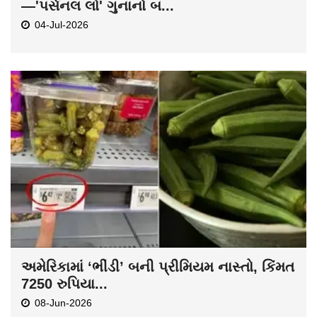
—'પર્સનલ લો' ગુનાનો બ...
04-Jul-2026
અમેરિકામાં ‘ભીંડી’ બની પ્રીમિયમ નાસ્તો, કિંમત
7250 રુપિયા...
08-Jun-2026