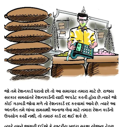
જો તમે રેશનકાર્ડ ધરાવો છો તો આ સમાચાર તમારા માટે છે. રાજ્ય
સરકાર સમયાંતરે રેશનકાર્ડની યાદી અપડેટ કરતી હોય છે.ત્યારે જો
કોઈ ગડબડી જોવા મળે તો રેશનકાર્ડ રદ કરવામાં આવે છે. ત્યારે આ
અંતર્ગત તમે લાંબા સમયથી અનાજ લેવા માટે તમારા રેશન કાર્ડનો
ઉપયોગ કર્યો નથી, તો તમારું કાર્ડ રદ થઈ શકે છે.
ત્યારે તમને જણાવી દઈએ કે રાષ્ટ્રીય ખાદ્ય સુરક્ષા યોજના હેઠળ