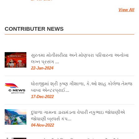
View All
CONTRIBUTER NEWS
સુરતમા મોતીસરીયા અને મોણપરા પરિવારના અનોખા
લગ્ન પ્રસંગ ...
22-Jan-2024
ધોરાજીમાં શ્રી કૃષ્ણ ગૌશાળા, કે.ઓ શાહ કોલેજ તેમજ
બાબા એન્ટરપ્રાઈ...
17-Dec-2022
દુધાળા ગામના ડાયમંડના વેપારી નકુભાઇ જોધાણીએ
જોધાણી બ્રધર્સ કંપ...
04-Nov-2022