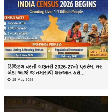
ડિજિટલ વસ્તી ગણતરી 2026-27નો પ્રારંભ, ઘર
બેઠા આજે જ તમારાથી શરુઆત કરો...
19-May-2026