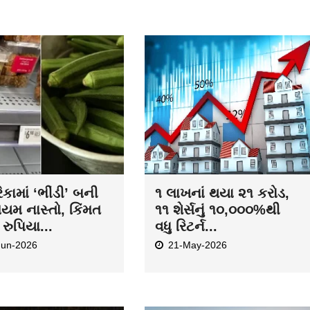
કામાં ‘ભીંડી’ બની
૧ લાખનાં થયા ૨૧ કરોડ,
િયમ નાસ્તો, કિંમત
૧૧ શેર્સનું ૧૦,૦૦૦%થી
રુપિયા...
વધુ રિટર્ન...
Jun-2026
21-May-2026