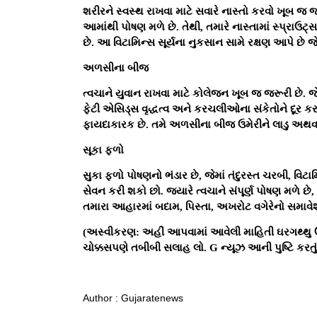
શરીરને સ્વસ્થ રાખવા માટે સવારે નાસ્તો કરવો ખૂબ જ
આમાંથી પોષણ મળે છે. તેથી, તમારે નાસ્તામાં સ્પ્રાઉ
છે. આ વિટામિન્સ સૂર્યના નુકસાન સામે રક્ષણ આપે છે 
અળસીના બીજ
ત્વચાને યુવાન રાખવા માટે કોલેજન ખૂબ જ જરૂરી છે. જે
ફેટી એસિડ્સ વૃદ્ધત્વ અને કરચલીઓના સંકેતોને દૂર ક
ફાયદાકારક છે. તમે અળસીના બીજ ઉમેરીને લાડુ અથવા
સૂકા ફળો
સુકા ફળો પોષણનો ભંડાર છે, જેમાં તંદુરસ્ત ચરબી, વિટ
સેવન કરી શકો છો. જ્યારે ત્વચાને સંપૂર્ણ પોષણ મળે છે
તમારા આહારમાં બદામ, પિસ્તા, અખરોટ વગેરેનો સમાવે
(અસ્વીકરણ: અહીં આપવામાં આવેલી માહિતી ઘરગથ્થુ ઉ
ચોક્કસપણે તબીબી સલાહ લો. G ન્યૂઝ આની પુષ્ટિ કરતું
Author : Gujaratenews