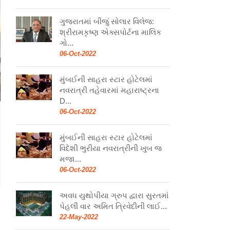
ગુજરાતમાં બીજું સોલાર વિલેજ:
શ્રીરામકૃષ્ણ એક્સપોર્ટના માલિક
ગો...
06-Oct-2022
મુંબઈની સાહરા સ્ટાર હોટેલમાં
નવરાત્રી તહેવારમાં મહારાષ્ટ્રના
D...
06-Oct-2022
મુંબઈની સાહરા સ્ટાર હોટેલમાં
વિદેશી ભુરીયા નવરાત્રીની ખુબ જ
મજા...
06-Oct-2022
અવધ યુથોપીયા ગ્રુપ દ્વારા સુરતમાં
પેહલી વાર અમિત ત્રિવેદીની લાઈ...
22-May-2022