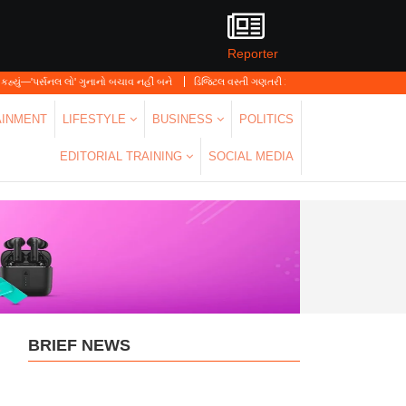
Reporter
 લો' ગુનાનો બચાવ નહીં બને
ડિજિટલ વસ્તી ગણતરી 2026-27નો પ્રારંભ, ઘર બેઠા આજે જ તમાર
AINMENT
LIFESTYLE
BUSINESS
POLITICS
EDITORIAL TRAINING
SOCIAL MEDIA
BRIEF NEWS