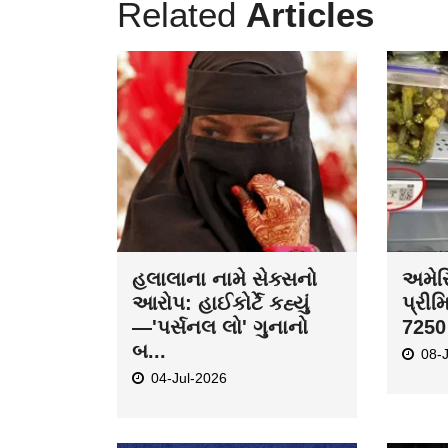
Related
Articles
હલાલાના નામે સેક્સનો
અમેરિ
આરોપ: હાઈકોર્ટે કહ્યું
પ્રીમ
—'પર્સનલ લો' ગુનાનો
7250 
બ...
08-
04-Jul-2026