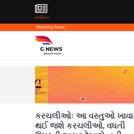
મેગેઝિન
Breaking News :
કરચલીઓઃ આ વસ્તુઓ ખાવા
થઈ જશે કરચલીઓ, વધતી