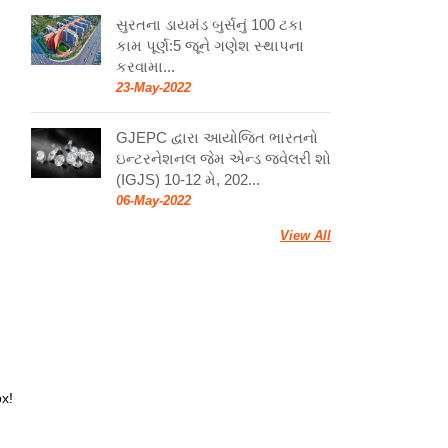
સુરતના ડાયમંડ બુર્સનું 100 ટકા
કામ પૂર્ણ:5 જૂને ગણેશ સ્થાપના
કરવામા...
23-May-2022
GJEPC દ્વારા આયોજિત ભારતનો
ઇન્ટરનેશનલ જેમ એન્ડ જ્વેલરી શો
(IGJS) 10-12 મે, 202...
06-May-2022
View All
ox!