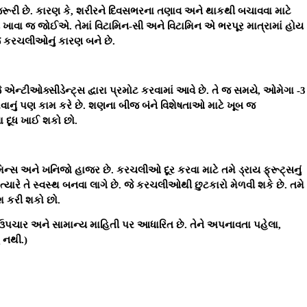
 જરૂરી છે. કારણ કે, શરીરને દિવસભરના તણાવ અને થાકથી બચાવવા માટે
ટ્સ ખાવા જ જોઈએ. તેમાં વિટામિન-સી અને વિટામિન એ ભરપૂર માત્રામાં હોય
જે કરચલીઓનું કારણ બને છે.
 એન્ટીઓક્સીડેન્ટ્સ દ્વારા પ્રમોટ કરવામાં આવે છે. તે જ સમયે, ઓમેગા -3
રવાનું પણ કામ કરે છે. શણના બીજ બંને વિશેષતાઓ માટે ખૂબ જ
 દૂધ ખાઈ શકો છો.
ામિન્સ અને ખનિજો હાજર છે. કરચલીઓ દૂર કરવા માટે તમે ડ્રાય ફ્રૂટ્સનું
, ત્યારે તે સ્વસ્થ બનવા લાગે છે. જે કરચલીઓથી છુટકારો મેળવી શકે છે. તમે
શ કરી શકો છો.
પચાર અને સામાન્ય માહિતી પર આધારિત છે. તેને અપનાવતા પહેલા,
 નથી.)