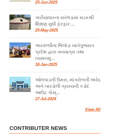
25-Jun-2025
ગારીયાધારના સરંભડામાં સડકથી
શિક્ષણ સુધી ફેરફાર ...
25-May-2025
અરવલ્લીના ભિલોડા ખાતેગુજરાત
પ્રદેશ દ્વારા વનયાત્રા તથા
વ્યસનમુ...
18-Jan-2025
ઓલપાડની ઉમરા, માંગરોળની અરેઠ
અને બારડોલી ગ્રામ્યની કડોદ
આઉટ પોસ્...
27-Jul-2024
View All
CONTRIBUTER NEWS