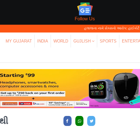
Follow Us
હલાલાના નામે સેક્સનો આરોપ: હાઈકોર્ટે કહ્યું—'પર્સનલ
MY GUJARAT
INDIA
WORLD
GUJLISH
SPORTS
ENTERT
થી