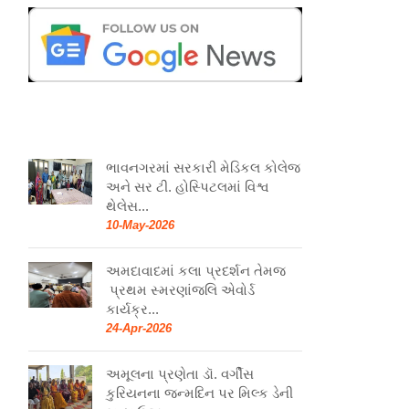
ભાવનગરમાં સરકારી મેડિકલ કોલેજ
અને સર ટી. હોસ્પિટલમાં વિશ્વ
થેલેસ...
10-May-2026
અમદાવાદમાં કલા પ્રદર્શન તેમજ
પ્રથમ સ્મરણાંજલિ એવોર્ડ
કાર્યક્ર...
24-Apr-2026
અમૂલના પ્રણેતા ડૉ. વર્ગીસ
કુરિયનના જન્મદિન પર મિલ્ક ડેની