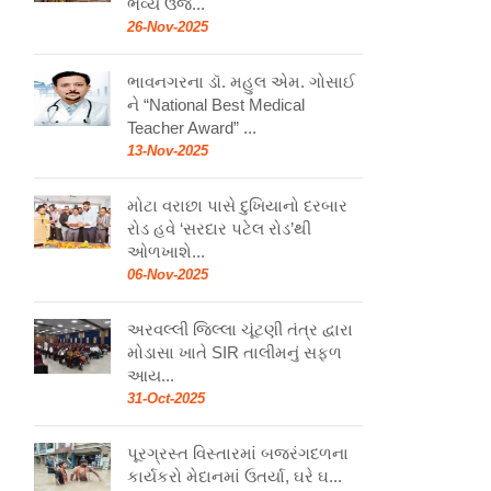
ભવ્ય ઉજ...
26-Nov-2025
ભાવનગરના ડૉ. મહુલ એમ. ગોસાઈ
ને “National Best Medical
Teacher Award” ...
13-Nov-2025
મોટા વરાછા પાસે દુખિયાનો દરબાર
રોડ હવે ‘સરદાર પટેલ રોડ’થી
ઓળખાશે...
06-Nov-2025
અરવલ્લી જિલ્લા ચૂંટણી તંત્ર દ્વારા
મોડાસા ખાતે SIR તાલીમનું સફળ
આય...
31-Oct-2025
પૂરગ્રસ્ત વિસ્તારમાં બજરંગદળના
કાર્યકરો મેદાનમાં ઉતર્યા, ઘરે ઘ...