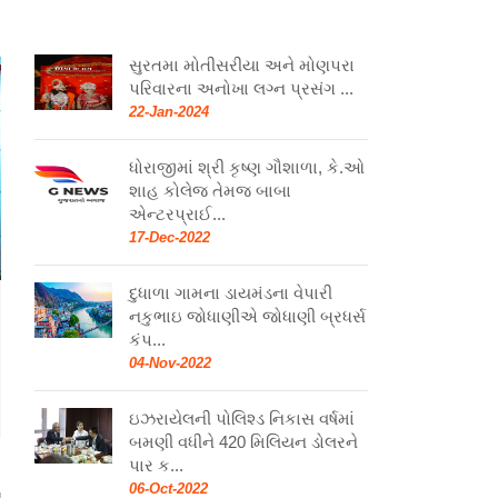
સુરતમા મોતીસરીયા અને મોણપરા
પરિવારના અનોખા લગ્ન પ્રસંગ ...
22-Jan-2024
ધોરાજીમાં શ્રી કૃષ્ણ ગૌશાળા, કે.ઓ
શાહ કોલેજ તેમજ બાબા
એન્ટરપ્રાઈ...
17-Dec-2022
દુધાળા ગામના ડાયમંડના વેપારી
નકુભાઇ જોધાણીએ જોધાણી બ્રધર્સ
કંપ...
04-Nov-2022
ઇઝરાયેલની પોલિશ્ડ નિકાસ વર્ષમાં
બમણી વધીને 420 મિલિયન ડોલરને
પાર ક...
06-Oct-2022