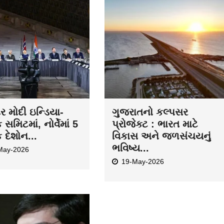
દ્ર મોદી ઇન્ડિયા-
ગુજરાતનો કલ્પસર
ક સમિટમાં, નોર્વેમાં 5
પ્રોજેક્ટ : ભારત માટે
ક દેશોન...
વિકાસ અને જળસંચયનું
ભવિષ્ય...
May-2026
19-May-2026