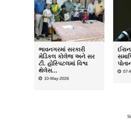
ભાવનગરમાં સરકારી
ઈરાન-
મેડિકલ કોલેજ અને સર
સમાપ્
ટી. હોસ્પિટલમાં વિશ્વ
પોતા
થેલેસ...
07-
10-May-2026
Si