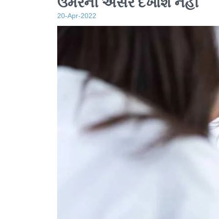
ઉંમરની અસર દેખાશે નહીં
20-Apr-2022