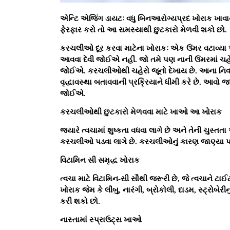
એન્ટિ એજિંગ ડાયટઃ વધુ બિનઆરોગ્યપ્રદ ખોરાક ખાવાથી ચ
ફેરફાર કરો તો આ સમસ્યાથી છુટકારો મેળવી શકો છો.
કરચલીઓ દૂર કરવા માટેના ખોરાકઃ એક ઉંમર વટાવ્યા પછી 
આવવા દેવી જોઈએ નહીં. જો તમે પણ નાની ઉંમરમાં ચ
જોઈએ. કરચલીઓથી ચહેરો જૂનો દેખાય છે. આના નિવાર
વૃદ્ધાવસ્થા બતાવવાની પ્રક્રિયાને ધીમી કરે છે. આવ
જોઈએ.
કરચલીઓથી છુટકારો મેળવવા માટે ખાઓ આ ખોરાક
જ્યારે ત્વચામાં શુષ્કતા વધવા લાગે છે અને તેની ચુસ્તત
કરચલીઓ પડવા લાગે છે. કરચલીઓનું કારણ જાણ્યા પછી,
વિટામિન સી સમૃદ્ધ ખોરાક
ત્વચા માટે વિટામિન-સી સૌથી જરૂરી છે, જે ત્વચાને ટાઈ
ખોરાક જેમ કે લીંબુ, નારંગી, બ્રોકોલી, દાડમ, સ્ટ્રોબેર
કરી શકો છો.
નાસ્તામાં સ્પ્રાઉટ્સ ખાઓ