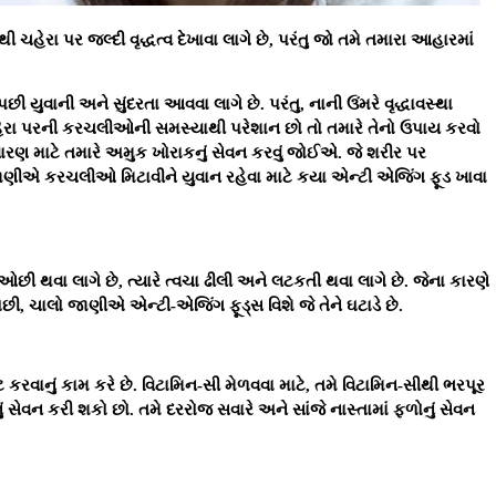
હેરા પર જલ્દી વૃદ્ધત્વ દેખાવા લાગે છે, પરંતુ જો તમે તમારા આહારમાં
યુવાની અને સુંદરતા આવવા લાગે છે. પરંતુ, નાની ઉંમરે વૃદ્ધાવસ્થા
હેરા પરની કરચલીઓની સમસ્યાથી પરેશાન છો તો તમારે તેનો ઉપાય કરવો
ણ માટે તમારે અમુક ખોરાકનું સેવન કરવું જોઈએ. જે શરીર પર
ો જાણીએ કરચલીઓ મિટાવીને યુવાન રહેવા માટે કયા એન્ટી એજિંગ ફૂડ ખાવા
ા ઓછી થવા લાગે છે, ત્યારે ત્વચા ઢીલી અને લટકતી થવા લાગે છે. જેના કારણે
 ચાલો જાણીએ એન્ટી-એજિંગ ફૂડ્સ વિશે જે તેને ઘટાડે છે.
ટ કરવાનું કામ કરે છે. વિટામિન-સી મેળવવા માટે, તમે વિટામિન-સીથી ભરપૂર
ીનું સેવન કરી શકો છો. તમે દરરોજ સવારે અને સાંજે નાસ્તામાં ફળોનું સેવન