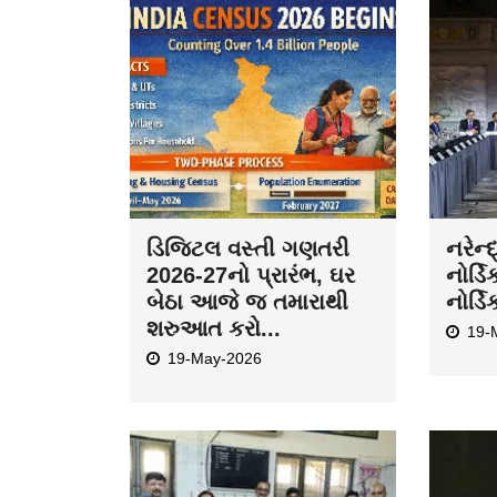
ડિજિટલ વસ્તી ગણતરી
નરેન્
2026-27નો પ્રારંભ, ઘર
નોર્ડિ
બેઠા આજે જ તમારાથી
નોર્ડિ
શરુઆત કરો...
19-
19-May-2026