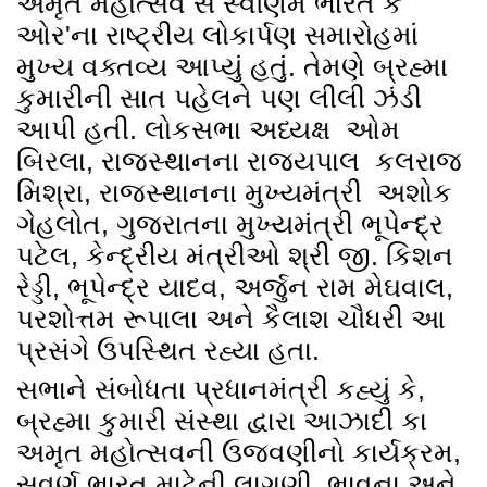
અમૃત મહોત્સવ સે સ્વર્ણિમ ભારત કે
ઓર'ના રાષ્ટ્રીય લોકાર્પણ સમારોહમાં
મુખ્ય વક્તવ્ય આપ્યું હતું. તેમણે બ્રહ્મા
કુમારીની સાત પહેલને પણ લીલી ઝંડી
આપી હતી. લોકસભા અધ્યક્ષ ઓમ
બિરલા, રાજસ્થાનના રાજ્યપાલ કલરાજ
મિશ્રા, રાજસ્થાનના મુખ્યમંત્રી અશોક
ગેહલોત, ગુજરાતના મુખ્યમંત્રી ભૂપેન્દ્ર
પટેલ, કેન્દ્રીય મંત્રીઓ શ્રી જી. કિશન
રેડ્ડી, ભૂપેન્દ્ર યાદવ, અર્જુન રામ મેઘવાલ,
પરશોત્તમ રૂપાલા અને કૈલાશ ચૌધરી આ
પ્રસંગે ઉપસ્થિત રહ્યા હતા.
સભાને સંબોધતા પ્રધાનમંત્રી કહ્યું કે,
બ્રહ્મા કુમારી સંસ્થા દ્વારા આઝાદી કા
અમૃત મહોત્સવની ઉજવણીનો કાર્યક્રમ,
સુવર્ણ ભારત માટેની લાગણી, ભાવના અને