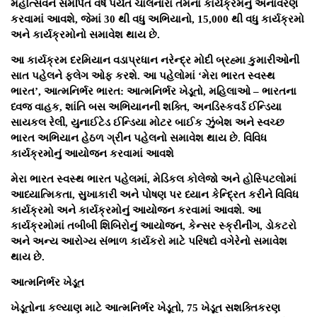
મહોત્સવને સમર્પિત વર્ષ પર્યંત ચાલનારા તેમના કાર્યક્રમનું અનાવરણ
કરવામાં આવશે, જેમાં 30 થી વધુ અભિયાનો, 15,000 થી વધુ કાર્યક્રમો
અને કાર્યક્રમોનો સમાવેશ થાય છે.
આ કાર્યક્રમ દરમિયાન વડાપ્રધાન નરેન્દ્ર મોદી બ્રહ્મા કુમારીઓની
સાત પહેલને ફ્લેગ ઓફ કરશે. આ પહેલોમાં ‘મેરા ભારત સ્વસ્થ
ભારત’, આત્મનિર્ભર ભારત: આત્મનિર્ભર ખેડૂતો, મહિલાઓ – ભારતના
ધ્વજ વાહક, શાંતિ બસ અભિયાનની શક્તિ, અનડિસ્કવર્ડ ઈન્ડિયા
સાયકલ રેલી, યુનાઈટેડ ઈન્ડિયા મોટર બાઈક ઝુંબેશ અને સ્વચ્છ
ભારત અભિયાન હેઠળ ગ્રીન પહેલનો સમાવેશ થાય છે. વિવિધ
કાર્યક્રમોનું આયોજન કરવામાં આવશે
મેરા ભારત સ્વસ્થ ભારત પહેલમાં, મેડિકલ કોલેજો અને હોસ્પિટલોમાં
આધ્યાત્મિકતા, સુખાકારી અને પોષણ પર ધ્યાન કેન્દ્રિત કરીને વિવિધ
કાર્યક્રમો અને કાર્યક્રમોનું આયોજન કરવામાં આવશે. આ
કાર્યક્રમોમાં તબીબી શિબિરોનું આયોજન, કેન્સર સ્ક્રીનીંગ, ડોકટરો
અને અન્ય આરોગ્ય સંભાળ કાર્યકરો માટે પરિષદો વગેરેનો સમાવેશ
થાય છે.
આત્મનિર્ભર ખેડૂત
ખેડૂતોના કલ્યાણ માટે આત્મનિર્ભર ખેડૂતો, 75 ખેડૂત સશક્તિકરણ