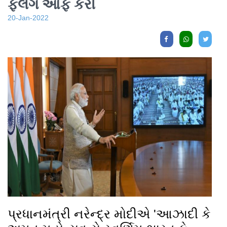
ફ્લેગ ઓફ કરી
20-Jan-2022
પ્રધાનમંત્રી નરેન્દ્ર મોદીએ 'આઝાદી કે