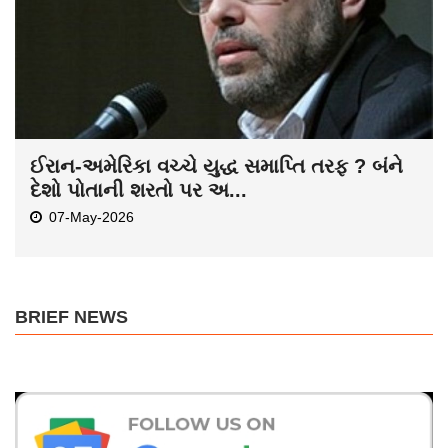
ઈરાન-અમેરિકા વચ્ચે યુદ્ધ સમાપ્તિ તરફ ? બંને
દેશો પોતાની શરતો પર અ...
07-May-2026
BRIEF NEWS