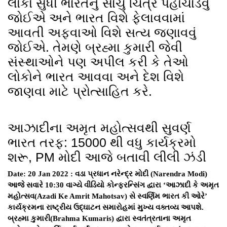
લોકો સુધી ભારતનું સાચું ચિત્ર પહોંચાડવું
જોઈએ અને ભારત વિશે ફેલાવવામાં
આવતી અફવાઓ વિશે સત્ય જણાવવું
જોઈએ. તેમણે બ્રહ્મા કુમારી જેવી
સંસ્થાઓને પણ અપીલ કરી કે તેઓ
લોકોને ભારત આવવા અને દેશ વિશે
જાણવા માટે પ્રોત્સાહિત કરે.
આઝાદીના અમૃત મહોત્સવથી સુવર્ણ
ભારત તરફ: 15000 થી વધુ કાર્યક્રમો
શરૂ, PM મોદી આજે બતાવી લીલી ઝંડી
Date: 20 Jan 2022 : વડા પ્રધાન નરેન્દ્ર મોદી (Narendra Modi)
આજે સવારે 10:30 વાગ્યે વીડિયો કોન્ફરન્સિંગ દ્વારા ‘આઝાદી કે અમૃત
મહોત્સવ(Azadi Ke Amrit Mahotsav) સે સ્વર્ણિમ ભારત કી ઓરે’
કાર્યક્રમના રાષ્ટ્રીય ઉદ્ઘાટન સમારોહમાં મુખ્ય વક્તવ્ય આપશે.
બ્રહ્મા કુમારી(Brahma Kumaris) દ્વારા સ્વતંત્રતાના અમૃત