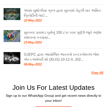
અવધ યુથોપીયા ગ્રુપ દ્વારા સુરતમાં પેહલી વાર અમિત
ત્રિવેદીની લાઈ...
22-May-2022
સુરતના ડાયમંડ બુર્સનું 100 ટકા કામ પૂર્ણ:5 જૂને ગણેશ
સ્થાપના કરવામા...
23-May-2022
GJEPC દ્વારા આયોજિત ભારતનો ઇન્ટરનેશનલ જેમ
એન્ડ જ્વેલરી શો (IGJS) 10-12 મે, 202...
06-May-2022
View All
Join Us For Latest Updates
Sign up to our WhatsApp Group and get recent news directly to
your inbox!