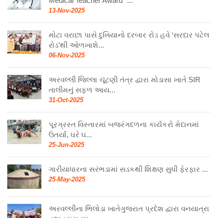
Medical Teacher Award” ...
13-Nov-2025
મોટા વરાછા પાસે દુખિયાનો દરબાર રોડ હવે ‘સરદાર પટેલ
રોડ’થી ઓળખાશે...
06-Nov-2025
અરવલ્લી જિલ્લા ચૂંટણી તંત્ર દ્વારા મોડાસા ખાતે SIR
તાલીમનું સફળ આય...
31-Oct-2025
પૂરગ્રસ્ત વિસ્તારમાં બજરંગદળના કાર્યકરો મેદાનમાં
ઉતર્યા, ઘરે ઘ...
25-Jun-2025
ગારીયાધારના સરંભડામાં સડકથી શિક્ષણ સુધી ફેરફાર ...
25-May-2025
અરવલ્લીના ભિલોડા ખાતેગુજરાત પ્રદેશ દ્વારા વનયાત્રા