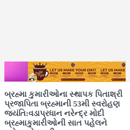
બ્રહ્મા કુમારીઓના સ્થાપક પિતાશ્રી
પ્રજાપિતા બ્રહ્માની 53મી સ્વરોહણ
જયંતિ:વડાપ્રધાન નરેન્દ્ર મોદી
બ્રહ્માકુમારીઓની સાત પહેલને