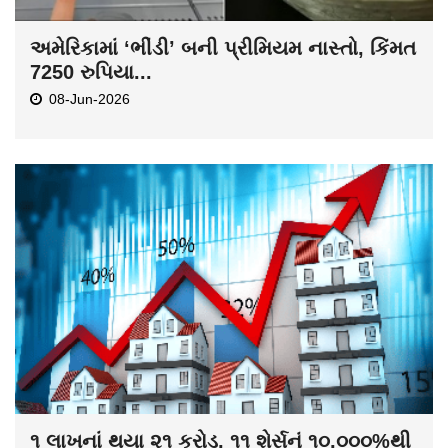
અમેરિકામાં ‘ભીંડી’ બની પ્રીમિયમ નાસ્તો, કિંમત
7250 રુપિયા...
08-Jun-2026
૧ લાખનાં થયા ૨૧ કરોડ, ૧૧ શેર્સનું ૧૦,૦૦૦%થી