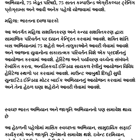
અભિયાનો, 75 ખેડૂત પરિષદો, 75 સતત કમ્પાઉન્ડ એગ્રીકલ્ચર ટ્રેનિંગ
પ્રોગ્રામ્સ અને આવી અનેક પહેલો યોજવામાં આવશે.
મહિલા: ભારતના ધ્વજ ધારકો
આ અંતર્ગત મહિલા સશક્તિકરણ અને કન્યા સશક્તિકરણ દ્વારા
સામાજિક પરિવર્તન પર ધ્યાન કેન્દ્રિત કરવામાં આવશે. શક્તિ શાંતિ
બસ અભિયાનમાં 75 શહેરો અને તાલુકાઓને આવરી લેવામાં આવશે
અને આજના યુવાનોના સકારાત્મક પરિવર્તન વિશે એક પ્રદર્શનનું
આયોજન કરવામાં આવશે. હેરિટેજ અને પર્યાવરણ વચ્ચેના સંબંધને
રેખાંકિત કરતા, અનડિસ્કવર્ડ ઈન્ડિયા સાયકલ રેલીનું આયોજન વિવિધ
હેરિટેજ સ્થળો પર કરવામાં આવશે. માઉન્ટ આબુથી દિલ્હી સુધી
યુનાઈટેડ ઈન્ડિયા મોટર બાઈક અભિયાનનું આયોજન કરવામાં આવશે
અને તેના હેઠળ ઘણા શહેરોને આવરી લેવામાં આવશે.
સ્વચ્છ ભારત અભિયાન અને જાગૃતિ અભિયાનનો પણ સમાવેશ થાય
છે
આ હેઠળની પહેલોમાં માસિક સ્વચ્છતા અભિયાન, સામુદાયિક સફાઈ
કાર્યક્રમો અને જાગૃતિ ઝુંબેશનો સમાવેશ થશે. ઇવેન્ટ દરમિયાન,