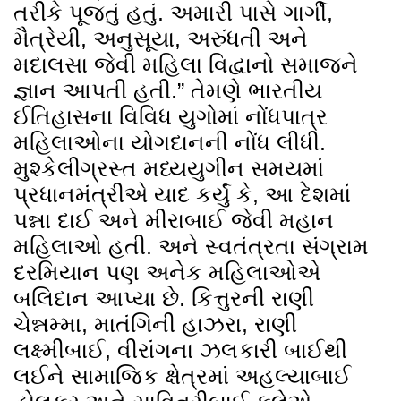
તરીકે પૂજતું હતું. અમારી પાસે ગાર્ગી,
મૈત્રેયી, અનુસૂયા, અરુંધતી અને
મદાલસા જેવી મહિલા વિદ્વાનો સમાજને
જ્ઞાન આપતી હતી.” તેમણે ભારતીય
ઈતિહાસના વિવિધ યુગોમાં નોંધપાત્ર
મહિલાઓના યોગદાનની નોંધ લીધી.
મુશ્કેલીગ્રસ્ત મધ્યયુગીન સમયમાં
પ્રધાનમંત્રીએ યાદ કર્યું કે, આ દેશમાં
પન્ના દાઈ અને મીરાબાઈ જેવી મહાન
મહિલાઓ હતી. અને સ્વતંત્રતા સંગ્રામ
દરમિયાન પણ અનેક મહિલાઓએ
બલિદાન આપ્યા છે. કિત્તુરની રાણી
ચેન્નમ્મા, માતંગિની હાઝરા, રાણી
લક્ષ્મીબાઈ, વીરાંગના ઝલકારી બાઈથી
લઈને સામાજિક ક્ષેત્રમાં અહલ્યાબાઈ