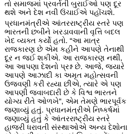
તો સમાજમાં પ્રવર્તતી બુરાઈઓ પણ દૂર
થશે અને દેશ નવી ઉંચાઈએ પહોંચશે.
પ્રધાનમંત્રીએ આંતરરાષ્ટ્રીય સ્તરે પણ
ભારતની છબીને ખરડાવવાની વૃત્તિ બદલ
ખેદ વ્યક્ત કર્યો હતો. “આ માત્ર
રાજકારણ છે એમ કહીને આપણે તેનાથી
દૂર ન જઈ શકીએ. આ રાજકારણ નથી,
આ આપણા દેશનો પ્રશ્ન છે. આજે, જ્યારે
આપણે આઝાદી કા અમૃત મહોત્સવની
ઉજવણી કરી રહ્યા છીએ, ત્યારે એ પણ
આપણી જવાબદારી છે કે વિશ્વ ભારતને
યોગ્ય રીતે ઓળખે”, એમ તેમણે ભારપૂર્વક
જણાવ્યું હતું. પ્રધાનમંત્રીએ નિષ્કર્ષમાં
જણાવ્યું હતું કે આંતરરાષ્ટ્રીય સ્તરે
હાજરી ધરાવતી સંસ્થાઓએ અન્ય દેશોના