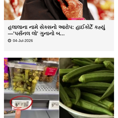
હલાલાના નામે સેક્સનો આરોપ: હાઈકોર્ટે કહ્યું
—'પર્સનલ લો' ગુનાનો બ...
04-Jul-2026