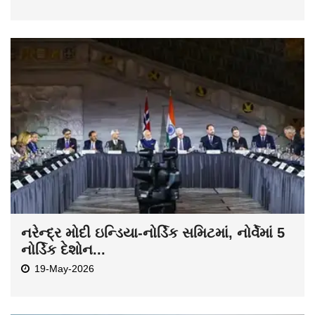
નરેન્દ્ર મોદી ઇન્ડિયા-નોર્ડિક સમિટમાં, નોર્વેમાં 5
નોર્ડિક દેશોન...
19-May-2026