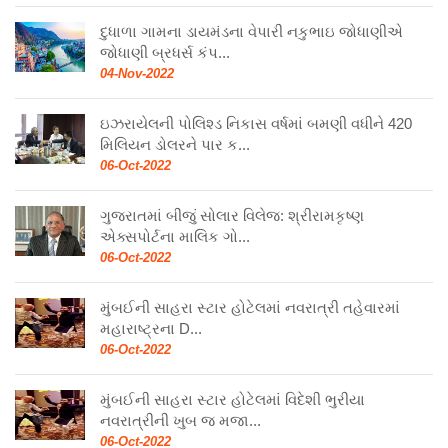
દુધાળા ગામના ડાયમંડના વેપારી નકુભાઇ જોધાણીએ
જોધાણી બ્રધર્સ કંપ...
04-Nov-2022
ઇઝરાયેલની પોલિશ્ડ નિકાસ વર્ષમાં બમણી વધીને 420
મિલિયન ડોલરને પાર ક...
06-Oct-2022
ગુજરાતમાં બીજું સોલાર વિલેજ: શ્રીરામકૃષ્ણ
એક્સપોર્ટના માલિક ગો...
06-Oct-2022
મુંબઈની સાહરા સ્ટાર હોટેલમાં નવરાત્રી તહેવારમાં
મહારાષ્ટ્રના D...
06-Oct-2022
મુંબઈની સાહરા સ્ટાર હોટેલમાં વિદેશી ભુરીયા
નવરાત્રીની ખુબ જ મજા...
06-Oct-2022