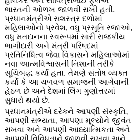
હોલકર અને સાવિત્રીબાઈ ફુલેએ
ભારતની ઓળખ જાળવી રાખી હતી.
પ્રધાનમંત્રીએ સશસ્ત્ર દળોમાં
મહિલાઓનો પ્રવેશ, વધુ પ્રસૂતિ રજાઓ,
વધુ મતદાનના સ્વરૂપમાં સારી રાજકીય
ભાગીદારી અને મંત્રી પરિષદમાં
પ્રતિનિધિત્વ જેવા વિકાસને મહિલાઓમાં
નવા આત્મવિશ્વાસની નિશાની તરીકે
સૂચિબદ્ધ કર્યા હતા. તેમણે સંતોષ વ્યક્ત
કર્યો કે આ ચળવળ સમાજની આગેવાની
હેઠળ છે અને દેશમાં લિંગ ગુણોત્તરમાં
સુધારો થયો છે.
પ્રધાનમંત્રીએ દરેકને આપણી સંસ્કૃતિ,
આપણી સભ્યતા, આપણા મૂલ્યોને જીવંત
રાખવા અને આપણી આધ્યાત્મિકતા અને
આપણી વિવિધતાને જાળવી રાખવા અને