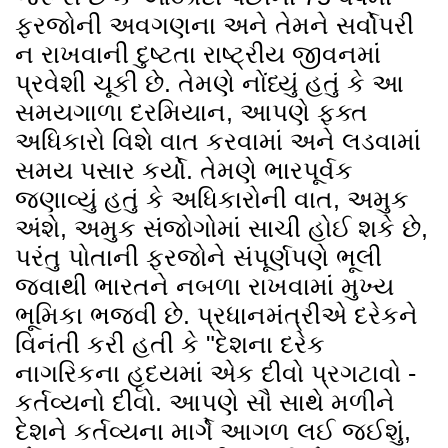
ફરજોની અવગણના અને તેમને સર્વોપરી
ન રાખવાની દુષ્ટતા રાષ્ટ્રીય જીવનમાં
પ્રવેશી ચૂકી છે. તેમણે નોંધ્યું હતું કે આ
સમયગાળા દરમિયાન, આપણે ફક્ત
અધિકારો વિશે વાત કરવામાં અને લડવામાં
સમય પસાર કર્યો. તેમણે ભારપૂર્વક
જણાવ્યું હતું કે અધિકારોની વાત, અમુક
અંશે, અમુક સંજોગોમાં સાચી હોઈ શકે છે,
પરંતુ પોતાની ફરજોને સંપૂર્ણપણે ભૂલી
જવાથી ભારતને નબળા રાખવામાં મુખ્ય
ભૂમિકા ભજવી છે. પ્રધાનમંત્રીએ દરેકને
વિનંતી કરી હતી કે "દેશના દરેક
નાગરિકના હૃદયમાં એક દીવો પ્રગટાવો -
કર્તવ્યનો દીવો. આપણે સૌ સાથે મળીને
દેશને કર્તવ્યના માર્ગે આગળ લઈ જઈશું,