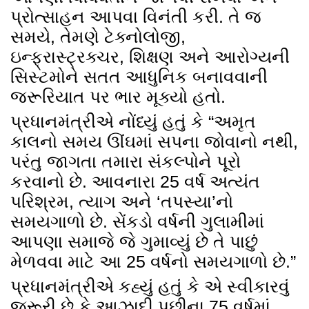
પ્રોત્સાહન આપવા વિનંતી કરી. તે જ
સમયે, તેમણે ટેક્નોલોજી,
ઇન્ફ્રાસ્ટ્રક્ચર, શિક્ષણ અને આરોગ્યની
સિસ્ટમોને સતત આધુનિક બનાવવાની
જરૂરિયાત પર ભાર મૂક્યો હતો.
પ્રધાનમંત્રીએ નોંધ્યું હતું કે “અમૃત
કાલનો સમય ઊંઘમાં સપના જોવાનો નથી,
પરંતુ જાગતા તમારા સંકલ્પોને પૂરો
કરવાનો છે. આવનારા 25 વર્ષ અત્યંત
પરિશ્રમ, ત્યાગ અને ‘તપસ્યા’નો
સમયગાળો છે. સેંકડો વર્ષની ગુલામીમાં
આપણા સમાજે જે ગુમાવ્યું છે તે પાછું
મેળવવા માટે આ 25 વર્ષનો સમયગાળો છે.”
પ્રધાનમંત્રીએ કહ્યું હતું કે એ સ્વીકારવું
જરૂરી છે કે આઝાદી પછીના 75 વર્ષમાં