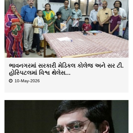
ભાવનગરમાં સરકારી મેડિકલ કોલેજ અને સર ટી.
હોસ્પિટલમાં વિશ્વ થેલેસ...
10-May-2026