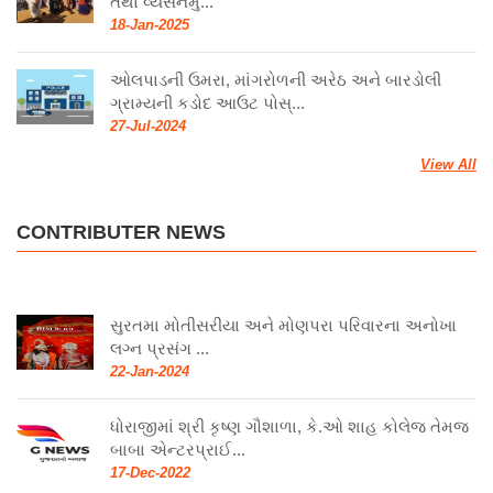
તથા વ્યસનમુ...
18-Jan-2025
ઓલપાડની ઉમરા, માંગરોળની અરેઠ અને બારડોલી
ગ્રામ્યની કડોદ આઉટ પોસ્...
27-Jul-2024
View All
CONTRIBUTER NEWS
સુરતમા મોતીસરીયા અને મોણપરા પરિવારના અનોખા
લગ્ન પ્રસંગ ...
22-Jan-2024
ધોરાજીમાં શ્રી કૃષ્ણ ગૌશાળા, કે.ઓ શાહ કોલેજ તેમજ
બાબા એન્ટરપ્રાઈ...
17-Dec-2022