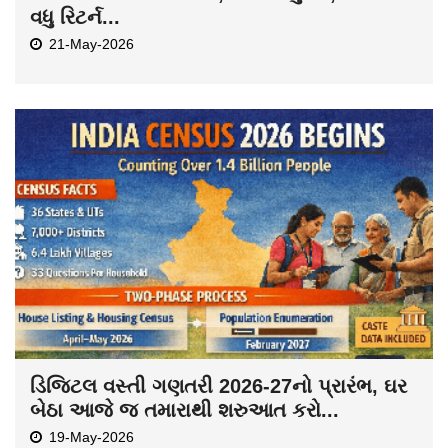
વધુ રિટર્ન...
21-May-2026
ડિજિટલ વસ્તી ગણતરી 2026-27નો પ્રારંભ, ઘર
બેઠા આજે જ તમારાથી શરુઆત કરો...
19-May-2026