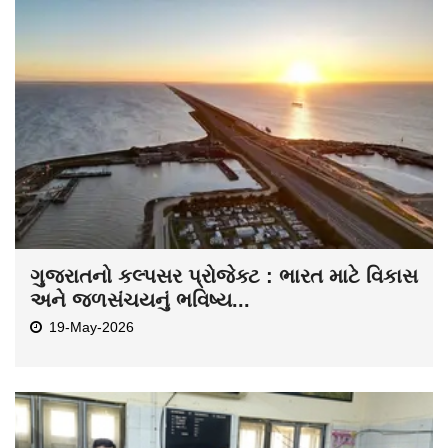
ગુજરાતનો કલ્પસર પ્રોજેક્ટ : ભારત માટે વિકાસ
અને જળસંચયનું ભવિષ્ય...
19-May-2026