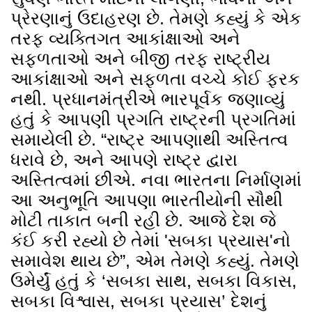
પ્રેરણાનું ઉદાહરણ છે. તેમણે કહ્યું કે એક
તરફ વ્યક્તિગત આકાંક્ષાઓ અને
સફળતાઓ અને બીજી તરફ રાષ્ટ્રીય
આકાંક્ષાઓ અને સફળતા વચ્ચે કોઈ ફરક
નથી. પ્રધાનમંત્રીએ ભારપૂર્વક જણાવ્યું
હતું કે આપણી પ્રગતિ રાષ્ટ્રની પ્રગતિમાં
સમાયેલી છે. “રાષ્ટ્ર આપણાથી અસ્તિત્વ
ધરાવે છે, અને આપણે રાષ્ટ્ર દ્વારા
અસ્તિત્વમાં છીએ. નવા ભારતના નિર્માણમાં
આ અનુભૂતિ આપણા ભારતીયોની સૌથી
મોટી તાકાત બની રહી છે. આજે દેશ જે
કંઈ કરી રહ્યો છે તેમાં 'સબકા પ્રયાસ'નો
સમાવેશ થાય છે”, એમ તેમણે કહ્યું. તેમણે
ઉમેર્યું હતું કે ‘સબકા સાથ, સબકા વિકાસ,
સબકા વિશ્વાસ, સબકા પ્રયાસ’ દેશનું