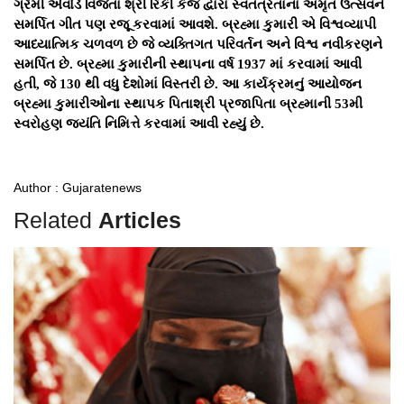
ગ્રેમી એવોર્ડ વિજેતા શ્રી રિકી કેજ દ્વારા સ્વતંત્રતાના અમૃત ઉત્સવને
સમર્પિત ગીત પણ રજૂ કરવામાં આવશે. બ્રહ્મા કુમારી એ વિશ્વવ્યાપી
આધ્યાત્મિક ચળવળ છે જે વ્યક્તિગત પરિવર્તન અને વિશ્વ નવીકરણને
સમર્પિત છે. બ્રહ્મા કુમારીની સ્થાપના વર્ષ 1937 માં કરવામાં આવી
હતી, જે 130 થી વધુ દેશોમાં વિસ્તરી છે. આ કાર્યક્રમનું આયોજન
બ્રહ્મા કુમારીઓના સ્થાપક પિતાશ્રી પ્રજાપિતા બ્રહ્માની 53મી
સ્વરોહણ જયંતિ નિમિત્તે કરવામાં આવી રહ્યું છે.
Author : Gujaratenews
Related
Articles