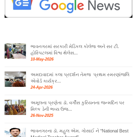
ભાવનગરમાં સરકારી મેડિકલ કોલેજ અને સર ટી.
હોસ્પિટલમાં વિશ્વ થેલેસ...
10-May-2026
અમદાવાદમાં કલા પ્રદર્શન તેમજ પ્રથમ સ્મરણાંજલિ
એવોર્ડ કાર્યક્ર...
24-Apr-2026
અમૂલના પ્રણેતા ડૉ. વર્ગીસ કુરિયનના જન્મદિન પર
મિલ્ક ડેની ભવ્ય ઉજ...
26-Nov-2025
ભાવનગરના ડૉ. મહુલ એમ. ગોસાઈ ને “National Best