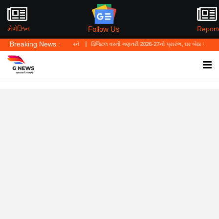
Follow Us
મેગેઝિન
Report
Breaking News :
ચાવ નહીં બને
ડિજિટલ વસ્તી ગણતરી 2026-27નો પ્રારંભ, ઘર બેઠા આજે જ તમારાથી શરુઆત કરો