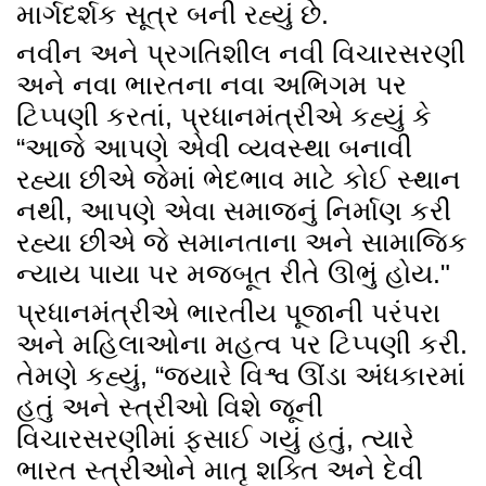
માર્ગદર્શક સૂત્ર બની રહ્યું છે.
નવીન અને પ્રગતિશીલ નવી વિચારસરણી
અને નવા ભારતના નવા અભિગમ પર
ટિપ્પણી કરતાં, પ્રધાનમંત્રીએ કહ્યું કે
“આજે આપણે એવી વ્યવસ્થા બનાવી
રહ્યા છીએ જેમાં ભેદભાવ માટે કોઈ સ્થાન
નથી, આપણે એવા સમાજનું નિર્માણ કરી
રહ્યા છીએ જે સમાનતાના અને સામાજિક
ન્યાય પાયા પર મજબૂત રીતે ઊભું હોય."
પ્રધાનમંત્રીએ ભારતીય પૂજાની પરંપરા
અને મહિલાઓના મહત્વ પર ટિપ્પણી કરી.
તેમણે કહ્યું, “જ્યારે વિશ્વ ઊંડા અંધકારમાં
હતું અને સ્ત્રીઓ વિશે જૂની
વિચારસરણીમાં ફસાઈ ગયું હતું, ત્યારે
ભારત સ્ત્રીઓને માતૃ શક્તિ અને દેવી