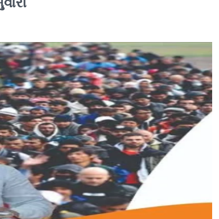
ુવારી