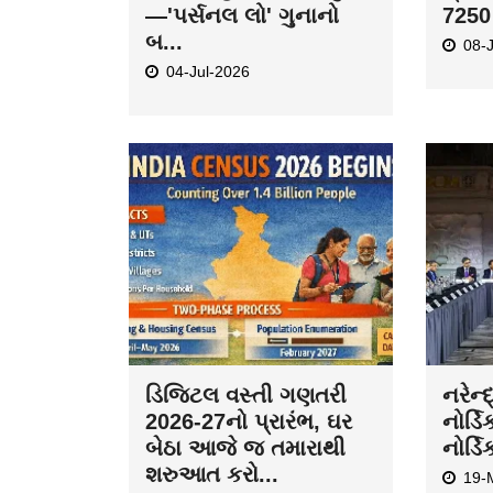
—'પર્સનલ લો' ગુનાનો
7250 
બ...
08-
04-Jul-2026
ડિજિટલ વસ્તી ગણતરી
નરેન્
2026-27નો પ્રારંભ, ઘર
નોર્ડિ
બેઠા આજે જ તમારાથી
નોર્ડિ
શરુઆત કરો...
19-