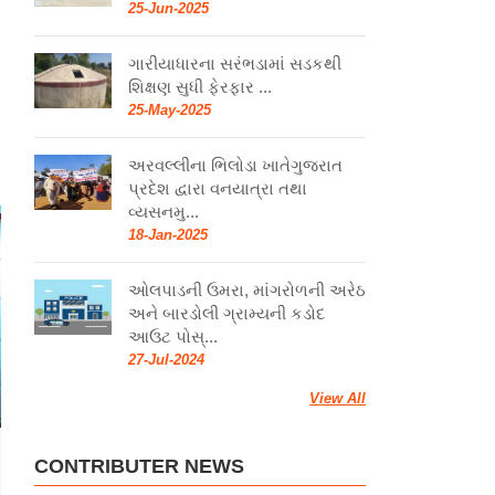
25-Jun-2025
ગારીયાધારના સરંભડામાં સડકથી
શિક્ષણ સુધી ફેરફાર ...
25-May-2025
અરવલ્લીના ભિલોડા ખાતેગુજરાત
પ્રદેશ દ્વારા વનયાત્રા તથા
વ્યસનમુ...
18-Jan-2025
ઓલપાડની ઉમરા, માંગરોળની અરેઠ
અને બારડોલી ગ્રામ્યની કડોદ
આઉટ પોસ્...
27-Jul-2024
View All
CONTRIBUTER NEWS