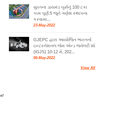
સુરતના ડાયમંડ બુર્સનું 100 ટકા
કામ પૂર્ણ:5 જૂને ગણેશ સ્થાપના
કરવામા...
23-May-2022
GJEPC દ્વારા આયોજિત ભારતનો
ઇન્ટરનેશનલ જેમ એન્ડ જ્વેલરી શો
(IGJS) 10-12 મે, 202...
06-May-2022
View All
ox!