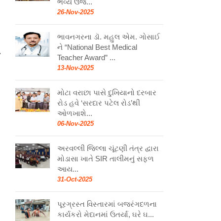
ભવ્ય ઉજ...
26-Nov-2025
ભાવનગરના ડૉ. મહુલ એમ. ગોસાઈ
ને “National Best Medical
ણ
Teacher Award” ...
13-Nov-2025
મોટા વરાછા પાસે દુખિયાનો દરબાર
રોડ હવે ‘સરદાર પટેલ રોડ’થી
ઓળખાશે...
06-Nov-2025
અરવલ્લી જિલ્લા ચૂંટણી તંત્ર દ્વારા
મોડાસા ખાતે SIR તાલીમનું સફળ
આય...
31-Oct-2025
પૂરગ્રસ્ત વિસ્તારમાં બજરંગદળના
કાર્યકરો મેદાનમાં ઉતર્યા, ઘરે ઘ...