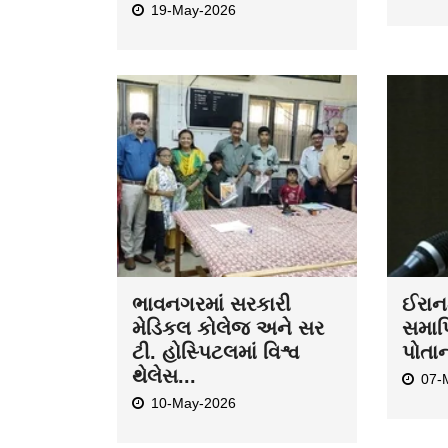
19-May-2026
ભાવનગરમાં સરકારી
ઈરાન-
મેડિકલ કોલેજ અને સર
સમાપ્
ટી. હોસ્પિટલમાં વિશ્વ
પોતા
થેલેસ...
07-
10-May-2026