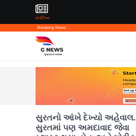
મેગેઝિન
Breaking News :
સુરતનો આંખે દેખ્યો અહેવાલ..
સુરતમાં પણ અમદાવાદ જેવા