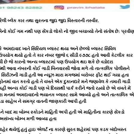
લી બ્લેક કાર તથા સુરતના જુદા જુદા વિસ્તારની તસ્વીર.
ો કોઈ ગમ નથી પણ સેંકડો લોકો નો જીવ બચાવ્યો તેનો સંતોષ છે: પ્રવી
 અમદાવાદ ખાતે સિરિયલ બ્લાસ્ટ થયા અને છેલ્લો બ્લાસ્ટ સિવિલ
 નો ઉપયોગ થયો હતો તે કાર નંબર જીજે ૬ સીડી ૯૭૭૮ હતો આવી કેટલીક કાર
વી છે જે કારનો અન્ય બ્લાસ્ટમાં પણ ઉપયોગ થઇ શકે છે વડોદરા
 આવા નંબરની કોઈ ગાડી બિનવારસી જોવા મળે તો તાત્કાલિક પોલીસને
ડી સિરીઝની ગાડી હતી આ ન્યૂઝ મારા મગજમાં બરોબર ફીટ થઈ ગયા હતા
ઠો ફોનમાં વાત કરતો હતો તે વખતે એક દુકાનદારે મને જણાવેલ કે તમારી ગાડી
હીં અન્ય કોઈ ગાડી પણ બે દિવસથી પાર્ક કરીને જતો રહ્યો છે એ વખતે મેં
ારા મનમાં અમદાવાદનો ભયાનક બ્લાસ્ટ સામે આવ્યો હતો અને તાત્કાલિક એ
ાવડા સાહેબ ને સમગ્ર વાતની જાણકારી આપી હતી
ે બાદ મા બોમ્બ સ્કોડને માહિતી અપી હતી એ માહિતીના કારણે સેંકડો
 અસંખ્ય બોમ્બ મળી આવ્યા હતા
ાહેર થયેલું હતું હાઇ એલર્ટ ના કારણે સુરત શહેરમાં પણ કડક બંદોબસ્ત