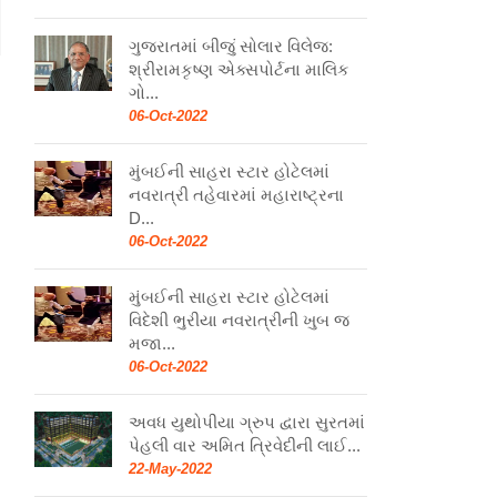
ગુજરાતમાં બીજું સોલાર વિલેજ:
શ્રીરામકૃષ્ણ એક્સપોર્ટના માલિક
ગો...
06-Oct-2022
મુંબઈની સાહરા સ્ટાર હોટેલમાં
નવરાત્રી તહેવારમાં મહારાષ્ટ્રના
D...
06-Oct-2022
મુંબઈની સાહરા સ્ટાર હોટેલમાં
વિદેશી ભુરીયા નવરાત્રીની ખુબ જ
મજા...
06-Oct-2022
અવધ યુથોપીયા ગ્રુપ દ્વારા સુરતમાં
પેહલી વાર અમિત ત્રિવેદીની લાઈ...
22-May-2022