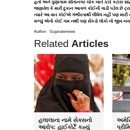
હતો અને પુણાગામ સીતાનગર ચોક ખાતે ASI કટારા સાહે
જણાવેલ કે મારી દુકાન આગળ કોઈની ગાડી પડેલ છે ટ્રા
ત્યારે આ વાત કોઈએ ગંભીરતાથી લીધેલ નહીં પણ મા
મળ્યું એનો કોઈ ગમ નથી પણ સેંકડો લોકો નો જીવ બચાવ્
Author : Gujaratenews
Related
Articles
હલાલાના નામે સેક્સનો
અમેરિ
આરોપ: હાઈકોર્ટે કહ્યું
પ્રીમ