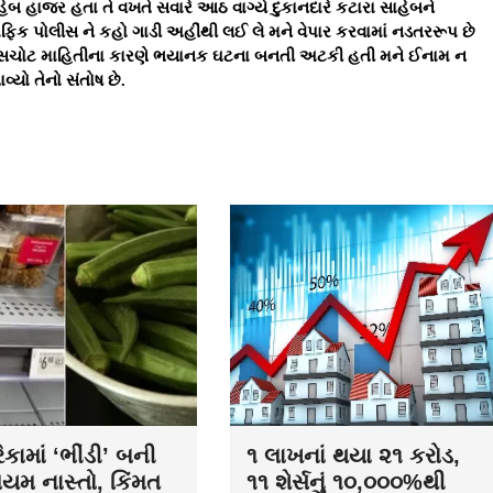
બ હાજર હતા તે વખતે સવારે આઠ વાગ્યે દુકાનદારે કટારા સાહેબને
ફિક પોલીસ ને કહો ગાડી અહીંથી લઈ લે મને વેપાર કરવામાં નડતરરૂપ છે
રી સચોટ માહિતીના કારણે ભયાનક ઘટના બનતી અટકી હતી મને ઈનામ ન
યો તેનો સંતોષ છે.
કામાં ‘ભીંડી’ બની
૧ લાખનાં થયા ૨૧ કરોડ,
િયમ નાસ્તો, કિંમત
૧૧ શેર્સનું ૧૦,૦૦૦%થી