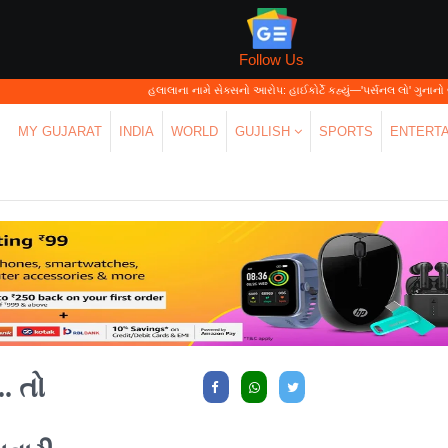
Follow Us
હલાલાના નામે સેક્સનો આરોપ: હાઈકોર્ટે કહ્યું—'પર્સનલ લો' ગુનાનો બચાવ નહીં બને
MY GUJARAT
INDIA
WORLD
GUJLISH
SPORTS
ENTERT
. તો