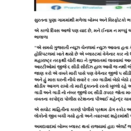
સુરતના પુણા ગામમાંથી મળેલા બોમ્બ અને વિસ્ફોટકો ભરે
એ કાળો દિવસ આજે પણ યાદ છે, મને ઈનામ ન મળ્યું એન
ભાલાળા
"એ સમયે ગુજરાતી ન્યૂઝ ચેનલમાં ન્યુઝ આવતા હતા કે
હોસ્પિટલમાં ખાતે થયો છે એ બ્લાસ્ટમાં વેગેનાર કાર
મહારાષ્ટ્ર તરફથી ચોરી થઇ ને ગુજરાતમાં લાવવામાં આ
આરટીઓમાં જીજે ૬ સીડી સીરીઝ હાલ આવી જ નથી જેથી
જાણ કરો એ વખતે મારી પાસે પણ વેગેનાર જીજે ૫ સી
અને હું મારા ઘરની નીચે સવારે ૯ :૦૦ ગાડીમાં બેઠો બે
થોડીક આગળ રાખો તો મારી દુકાનનો રસ્તો ખુલ્લો રહે અ
ગાડી અને ગાડી નો નંબર જીજે ૦૬ સીડી ૩૫૬૯ જોતા મ
વખતના કાપોદ્રા પોલીસ સ્ટેશનના પીઆઈ મહેન્દ્ર ચ
એ સચોટ માહિતીના કારણે પોલીસે પ્રથમ ડોગ સ્કોડ અન
લોકોનો જીવ બચી ગયો હતો અને ત્યારબાદ શહેરમાંથી
અમદાવાદમાં બોમ્બ બ્લાસ્ટ થતાં રાજ્યમાં હાઇ એલર્ટ જ