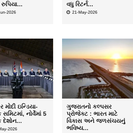
રુપિયા...
વધુ રિટર્ન...
Jun-2026
21-May-2026
દ્ર મોદી ઇન્ડિયા-
ગુજરાતનો કલ્પસર
ક સમિટમાં, નોર્વેમાં 5
પ્રોજેક્ટ : ભારત માટે
ક દેશોન...
વિકાસ અને જળસંચયનું
ભવિષ્ય...
May-2026