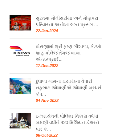
સુરતમા મોતીસરીયા અને મોણપરા
પરિવારના અનોખા લગ્ન પ્રસંગ ...
22-Jan-2024
ધોરાજીમાં શ્રી કૃષ્ણ ગૌશાળા, કે.ઓ
શાહ કોલેજ તેમજ બાબા
એન્ટરપ્રાઈ...
17-Dec-2022
દુધાળા ગામના ડાયમંડના વેપારી
નકુભાઇ જોધાણીએ જોધાણી બ્રધર્સ
કંપ...
04-Nov-2022
ઇઝરાયેલની પોલિશ્ડ નિકાસ વર્ષમાં
બમણી વધીને 420 મિલિયન ડોલરને
પાર ક...
06-Oct-2022