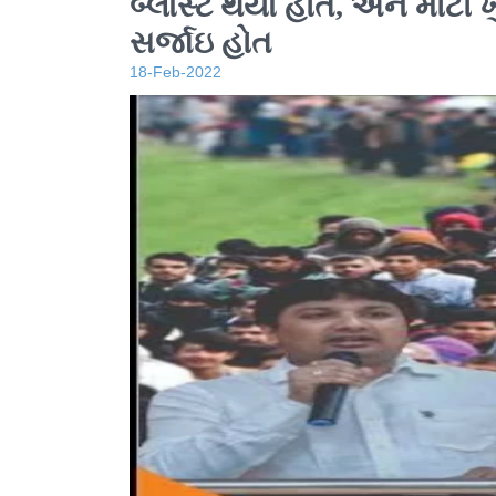
બ્લાસ્ટ થયા હોત, અને મોટી ખ
સર્જાઇ હોત
18-Feb-2022