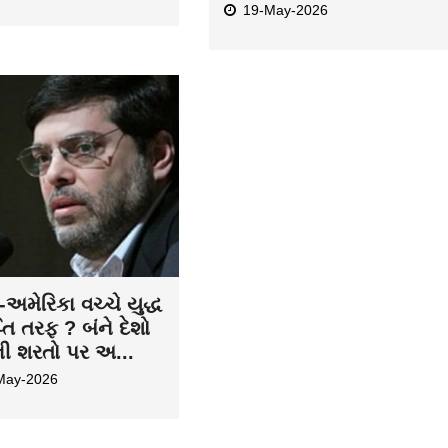
19-May-2026
અમેરિકા વચ્ચે યુદ્ધ
તિ તરફ ? બંને દેશો
ની શરતો પર અ...
May-2026