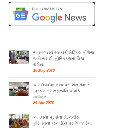
ભાવનગરમાં સરકારી મેડિકલ કોલેજ
અને સર ટી. હોસ્પિટલમાં વિશ્વ
થેલેસ...
10-May-2026
અમદાવાદમાં કલા પ્રદર્શન તેમજ
પ્રથમ સ્મરણાંજલિ એવોર્ડ
કાર્યક્ર...
24-Apr-2026
અમૂલના પ્રણેતા ડૉ. વર્ગીસ
કુરિયનના જન્મદિન પર મિલ્ક ડેની