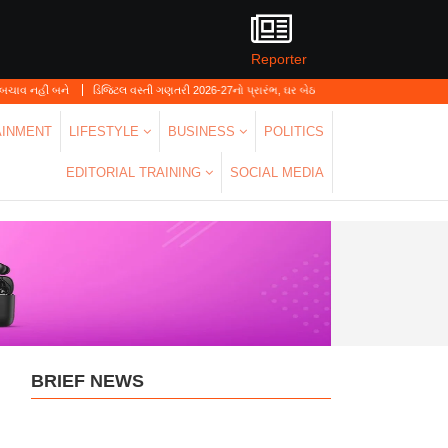
Reporter
ડિજિટલ વસ્તી ગણતરી 2026-27નો પ્રારંભ, ઘર બેઠા આજે જ તમારાથી શરુઆત કરો
ગુજરાતન
AINMENT
LIFESTYLE
BUSINESS
POLITICS
EDITORIAL TRAINING
SOCIAL MEDIA
BRIEF NEWS