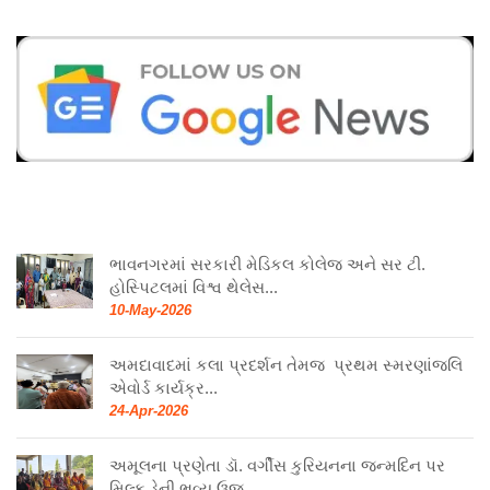
ભાવનગરમાં સરકારી મેડિકલ કોલેજ અને સર ટી.
હોસ્પિટલમાં વિશ્વ થેલેસ...
10-May-2026
અમદાવાદમાં કલા પ્રદર્શન તેમજ પ્રથમ સ્મરણાંજલિ
એવોર્ડ કાર્યક્ર...
24-Apr-2026
અમૂલના પ્રણેતા ડૉ. વર્ગીસ કુરિયનના જન્મદિન પર
મિલ્ક ડેની ભવ્ય ઉજ...