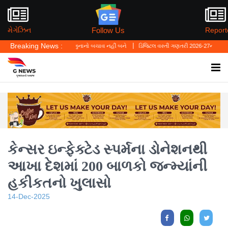
Follow Us
મેગેઝિન
Report
Breaking News :
કહ્યું—'પર્સનલ લો' ગુનાનો બચાવ નહીં બને
ડિજિટલ વસ્તી ગણતરી 2026-27નો પ્રારંભ, ઘર બેઠ
કેન્સર ઇન્ફેક્ટેડ સ્પર્મના ડોનેશનથી
આખા દેશમાં 200 બાળકો જન્મ્યાંની
હકીકતનો ખુલાસો
14-Dec-2025