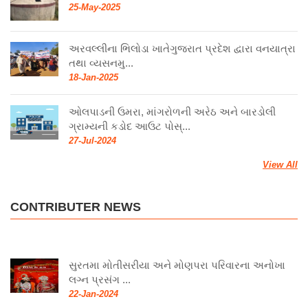
25-May-2025
અરવલ્લીના ભિલોડા ખાતેગુજરાત પ્રદેશ દ્વારા વનયાત્રા
તથા વ્યસનમુ...
18-Jan-2025
ઓલપાડની ઉમરા, માંગરોળની અરેઠ અને બારડોલી
ગ્રામ્યની કડોદ આઉટ પોસ્...
27-Jul-2024
View All
CONTRIBUTER NEWS
સુરતમા મોતીસરીયા અને મોણપરા પરિવારના અનોખા
લગ્ન પ્રસંગ ...
22-Jan-2024