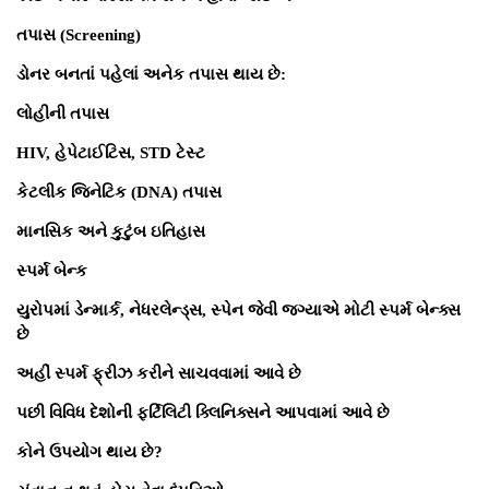
તપાસ (Screening)
ડોનર બનતાં પહેલાં અનેક તપાસ થાય છે:
લોહીની તપાસ
HIV, હેપેટાઈટિસ, STD ટેસ્ટ
કેટલીક જિનેટિક (DNA) તપાસ
માનસિક અને કુટુંબ ઇતિહાસ
સ્પર્મ બેન્ક
યુરોપમાં ડેન્માર્ક, નેધરલેન્ડ્સ, સ્પેન જેવી જગ્યાએ મોટી સ્પર્મ બેન્ક્સ
છે
અહીં સ્પર્મ ફ્રીઝ કરીને સાચવવામાં આવે છે
પછી વિવિધ દેશોની ફર્ટિલિટી ક્લિનિક્સને આપવામાં આવે છે
કોને ઉપયોગ થાય છે?