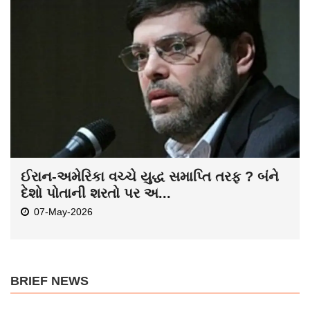
ઈરાન-અમેરિકા વચ્ચે યુદ્ધ સમાપ્તિ તરફ ? બંને
દેશો પોતાની શરતો પર અ...
07-May-2026
BRIEF NEWS