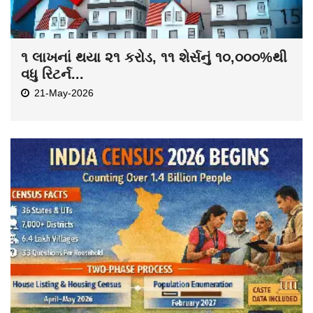
૧ લાખનાં થયા ૨૧ કરોડ, ૧૧ શેર્સનું ૧૦,૦૦૦%થી
વધુ રિટર્ન...
21-May-2026