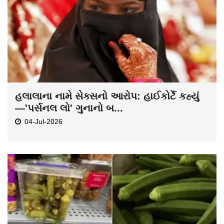
હલાલાના નામે સેક્સનો આરોપ: હાઈકોર્ટે કહ્યું
—'પર્સનલ લો' ગુનાનો બ...
04-Jul-2026