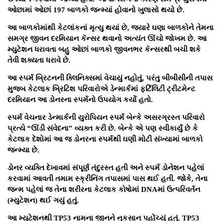
ઓછામાં ઓછાં 197 બાળકો જન્મ્યાં હોવાનો ખુલાસો થયો છે.
આ બાળકોમાંથી કેટલાંકનાં મૃત્યુ થયાં છે, જ્યારે ઘણા બાળકોને તેમના
સમગ્ર જીવન દરમિયાન કૅન્સર થવાનો અત્યંત ઊંચો જોખમ છે. આ
મ્યુટેશન ધરાવતા બહુ ઓછાં બાળકો જીવનભર કૅન્સરથી બચી શકે
તેવી શક્યતા ધરાવે છે.
આ સ્પર્મ બ્રિટનની ક્લિનિક્સમાં વેચાયું નહોતું, પરંતુ બીબીસીની તપાસ
મુજબ કેટલાક બ્રિટિશ પરિવારોએ ડેન્માર્કમાં ફર્ટિલિટી ટ્રીટમેન્ટ
દરમિયાન આ ડોનરના સ્પર્મનો ઉપયોગ કર્યો હતો.
સ્પર્મ વેચનાર ડેન્માર્કની યુરોપિયન સ્પર્મ બેન્કે અસરગ્રસ્ત પરિવારો
પ્રત્યે “ઊંડી સંવેદના” વ્યક્ત કરી છે. બેન્કે એ પણ સ્વીકાર્યું છે કે
કેટલાક દેશોમાં આ જ ડોનરના સ્પર્મથી ઘણી મોટી સંખ્યામાં બાળકો
જન્મ્યા છે.
ડોનર વ્યક્તિ દેખાવમાં સંપૂર્ણ તંદુરસ્ત હતી અને સ્પર્મ ડોનેશન પહેલાં
કરવામાં આવતી તમામ સ્ક્રીનિંગ તપાસમાં પાસ થઈ હતી. જોકે, તેના
જન્મ પહેલાં જ તેના શરીરના કેટલાક કોષોમાં DNAમાં ઉત્પરિવર્તન
(મ્યુટેશન) થઈ ગયું હતું.
આ મ્યુટેશનથી TP53 નામના જીનને નુકસાન પહોંચ્યું હતું. TP53