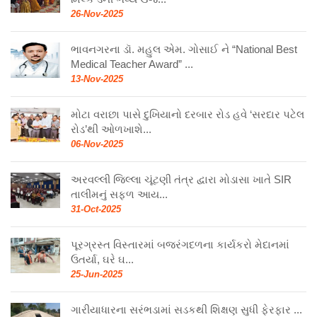
26-Nov-2025
ભાવનગરના ડૉ. મહુલ એમ. ગોસાઈ ને “National Best
Medical Teacher Award” ...
13-Nov-2025
મોટા વરાછા પાસે દુખિયાનો દરબાર રોડ હવે ‘સરદાર પટેલ
રોડ’થી ઓળખાશે...
06-Nov-2025
અરવલ્લી જિલ્લા ચૂંટણી તંત્ર દ્વારા મોડાસા ખાતે SIR
તાલીમનું સફળ આય...
31-Oct-2025
પૂરગ્રસ્ત વિસ્તારમાં બજરંગદળના કાર્યકરો મેદાનમાં
ઉતર્યા, ઘરે ઘ...
25-Jun-2025
ગારીયાધારના સરંભડામાં સડકથી શિક્ષણ સુધી ફેરફાર ...