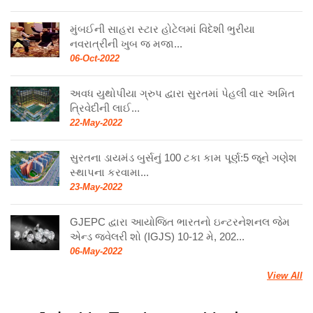
મુંબઈની સાહરા સ્ટાર હોટેલમાં વિદેશી ભુરીયા
નવરાત્રીની ખુબ જ મજા...
06-Oct-2022
અવધ યુથોપીયા ગ્રુપ દ્વારા સુરતમાં પેહલી વાર અમિત
ત્રિવેદીની લાઈ...
22-May-2022
સુરતના ડાયમંડ બુર્સનું 100 ટકા કામ પૂર્ણ:5 જૂને ગણેશ
સ્થાપના કરવામા...
23-May-2022
GJEPC દ્વારા આયોજિત ભારતનો ઇન્ટરનેશનલ જેમ
એન્ડ જ્વેલરી શો (IGJS) 10-12 મે, 202...
06-May-2022
View All