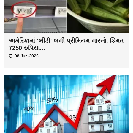
અમેરિકામાં ‘ભીંડી’ બની પ્રીમિયમ નાસ્તો, કિંમત
7250 રુપિયા...
08-Jun-2026