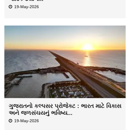
19-May-2026
ગુજરાતનો કલ્પસર પ્રોજેક્ટ : ભારત માટે વિકાસ
અને જળસંચયનું ભવિષ્ય...
19-May-2026