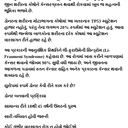
જીન શરીરના કોષોને કૅન્સરગ્રસ્ત થવાથી રોકવામાં ખૂબ જ મહત્વની
ભૂમિકા ભજવે છે.
ડોનરના શરીરના મોટાભાગના કોષોમાં આ ખતરનાક TP53 મ્યુટેશન
હાજર નહોતું, પરંતુ તેના લગભગ 20% સ્પર્મમાં આ મ્યુટેશન હતું. આવા
સ્પર્મથી જન્મેલા બાળકોના શરીરના દરેક કોષમાં આ મ્યુટેશન
વારસાગત રીતે હાજર રહે છે.
આ પ્રકારની આનુવંશિક સ્થિતિને લી-ફ્રાઉમેની સિન્ડ્રોમ (Li-
Fraumeni Syndrome) કહેવાય છે. આ રોગમાં ખાસ કરીને બાળપણમાં
કૅન્સર થવાનો જોખમ 90% સુધી વધી જાય છે, અને જીવનના
આગળના પડાવમાં સ્તન કૅન્સર સહિત અનેક પ્રકારના કૅન્સર થવાની
શક્યતા રહે છે.
યુરોપમાં સ્પર્મ ડોનર કેવી રીતે કામ કરે છે?
ડોનર બનવાની પ્રક્રિયા
સામાન્ય રીતે 18થી 45 વર્ષની ઉંમરનો પુરુષ
સારી તબિયત હોવી જરૂરી
કોઈ ગંભીર વારસાગત રોગ ન હોવો જોઈએ