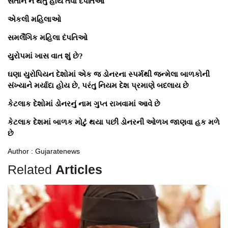
સંતાન ન થતું હોય તેવા દંપતિઓ
એકલી મહિલાઓ
સમલૈંગિક મહિલા દંપતિઓ
યુરોપમાં ખાસ વાત શું છે?
ઘણા યુરોપિયન દેશોમાં એક જ ડોનરના સ્પર્મથી જન્મેલા બાળકોની
સંખ્યાને મર્યાદા હોય છે, પરંતુ નિયમ દેશ પ્રમાણે બદલાય છે
કેટલાક દેશોમાં ડોનરનું નામ ગુપ્ત રાખવામાં આવે છે
કેટલાક દેશમાં બાળક મોટું થયા પછી ડોનરની ઓળખ જાણવા હક મળે
છે
Author : Gujaratenews
Related
Articles