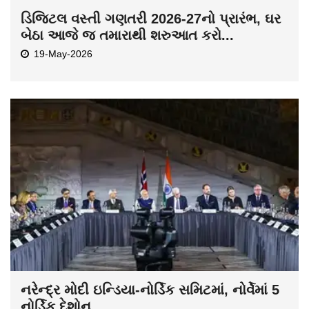
ડિજિટલ વસ્તી ગણતરી 2026-27નો પ્રારંભ, ઘર
બેઠા આજે જ તમારાથી શરુઆત કરો...
19-May-2026
નરેન્દ્ર મોદી ઇન્ડિયા-નોર્ડિક સમિટમાં, નોર્વેમાં 5
નોર્ડિક દેશોન...