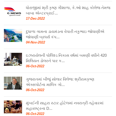
ધોરાજીમાં શ્રી કૃષ્ણ ગૌશાળા, કે.ઓ શાહ કોલેજ તેમજ
બાબા એન્ટરપ્રાઈ...
17-Dec-2022
દુધાળા ગામના ડાયમંડના વેપારી નકુભાઇ જોધાણીએ
જોધાણી બ્રધર્સ કંપ...
04-Nov-2022
ઇઝરાયેલની પોલિશ્ડ નિકાસ વર્ષમાં બમણી વધીને 420
મિલિયન ડોલરને પાર ક...
06-Oct-2022
ગુજરાતમાં બીજું સોલાર વિલેજ: શ્રીરામકૃષ્ણ
એક્સપોર્ટના માલિક ગો...
06-Oct-2022
મુંબઈની સાહરા સ્ટાર હોટેલમાં નવરાત્રી તહેવારમાં
મહારાષ્ટ્રના D...
06-Oct-2022