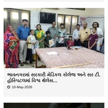
ભાવનગરમાં સરકારી મેડિકલ કોલેજ અને સર ટી.
હોસ્પિટલમાં વિશ્વ થેલેસ...
10-May-2026