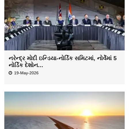
નરેન્દ્ર મોદી ઇન્ડિયા-નોર્ડિક સમિટમાં, નોર્વેમાં 5
નોર્ડિક દેશોન...
19-May-2026