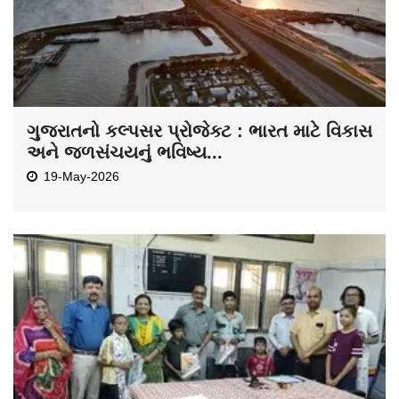
ગુજરાતનો કલ્પસર પ્રોજેક્ટ : ભારત માટે વિકાસ
અને જળસંચયનું ભવિષ્ય...
19-May-2026