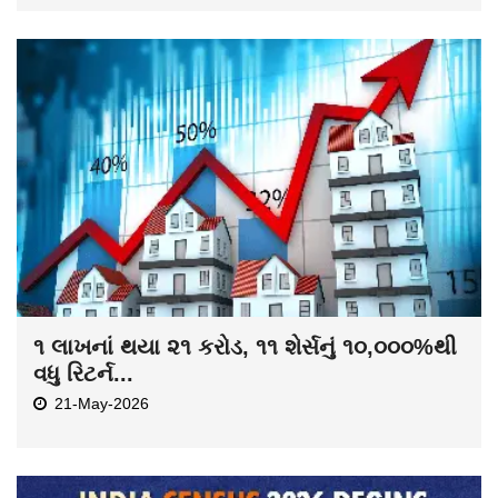
૧ લાખનાં થયા ૨૧ કરોડ, ૧૧ શેર્સનું ૧૦,૦૦૦%થી
વધુ રિટર્ન...
21-May-2026