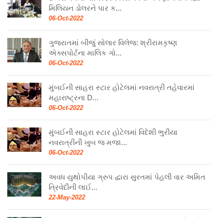
મિલિયન ડોલરને પાર ક...
06-Oct-2022
ગુજરાતમાં બીજું સોલાર વિલેજ: શ્રીરામકૃષ્ણ
એક્સપોર્ટના માલિક ગો...
06-Oct-2022
મુંબઈની સાહરા સ્ટાર હોટેલમાં નવરાત્રી તહેવારમાં
મહારાષ્ટ્રના D...
06-Oct-2022
મુંબઈની સાહરા સ્ટાર હોટેલમાં વિદેશી ભુરીયા
નવરાત્રીની ખુબ જ મજા...
06-Oct-2022
અવધ યુથોપીયા ગ્રુપ દ્વારા સુરતમાં પેહલી વાર અમિત
ત્રિવેદીની લાઈ...
22-May-2022