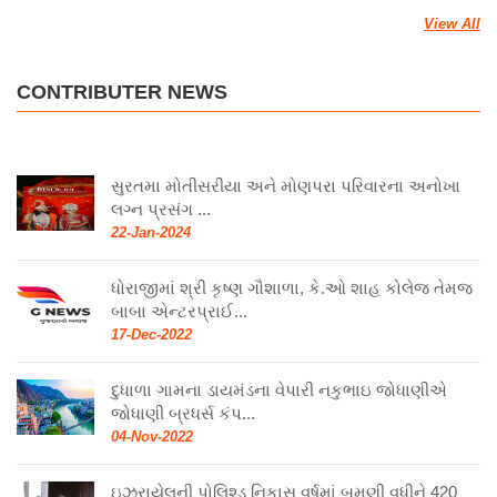
View All
CONTRIBUTER NEWS
સુરતમા મોતીસરીયા અને મોણપરા પરિવારના અનોખા
લગ્ન પ્રસંગ ...
22-Jan-2024
ધોરાજીમાં શ્રી કૃષ્ણ ગૌશાળા, કે.ઓ શાહ કોલેજ તેમજ
બાબા એન્ટરપ્રાઈ...
17-Dec-2022
દુધાળા ગામના ડાયમંડના વેપારી નકુભાઇ જોધાણીએ
જોધાણી બ્રધર્સ કંપ...
04-Nov-2022
ઇઝરાયેલની પોલિશ્ડ નિકાસ વર્ષમાં બમણી વધીને 420