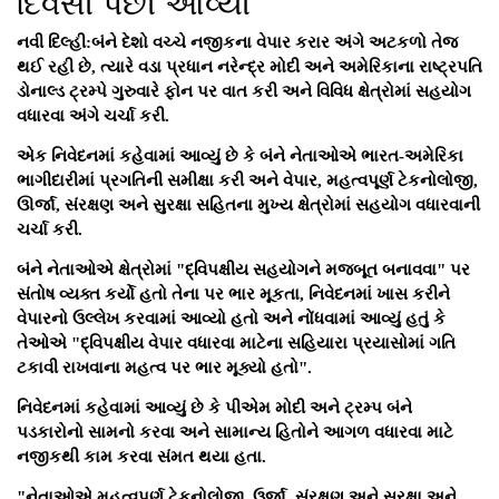
દિવસો પછી આવ્યો
નવી દિલ્હી:બંને દેશો વચ્ચે નજીકના વેપાર કરાર અંગે અટકળો તેજ
થઈ રહી છે, ત્યારે વડા પ્રધાન નરેન્દ્ર મોદી અને અમેરિકાના રાષ્ટ્રપતિ
ડોનાલ્ડ ટ્રમ્પે ગુરુવારે ફોન પર વાત કરી અને વિવિધ ક્ષેત્રોમાં સહયોગ
વધારવા અંગે ચર્ચા કરી.
એક નિવેદનમાં કહેવામાં આવ્યું છે કે બંને નેતાઓએ ભારત-અમેરિકા
ભાગીદારીમાં પ્રગતિની સમીક્ષા કરી અને વેપાર, મહત્વપૂર્ણ ટેકનોલોજી,
ઊર્જા, સંરક્ષણ અને સુરક્ષા સહિતના મુખ્ય ક્ષેત્રોમાં સહયોગ વધારવાની
ચર્ચા કરી.
બંને નેતાઓએ ક્ષેત્રોમાં "દ્વિપક્ષીય સહયોગને મજબૂત બનાવવા" પર
સંતોષ વ્યક્ત કર્યો હતો તેના પર ભાર મૂકતા, નિવેદનમાં ખાસ કરીને
વેપારનો ઉલ્લેખ કરવામાં આવ્યો હતો અને નોંધવામાં આવ્યું હતું કે
તેઓએ "દ્વિપક્ષીય વેપાર વધારવા માટેના સહિયારા પ્રયાસોમાં ગતિ
ટકાવી રાખવાના મહત્વ પર ભાર મૂક્યો હતો".
નિવેદનમાં કહેવામાં આવ્યું છે કે પીએમ મોદી અને ટ્રમ્પ બંને
પડકારોનો સામનો કરવા અને સામાન્ય હિતોને આગળ વધારવા માટે
નજીકથી કામ કરવા સંમત થયા હતા.
"નેતાઓએ મહત્વપૂર્ણ ટેકનોલોજી, ઉર્જા, સંરક્ષણ અને સુરક્ષા અને