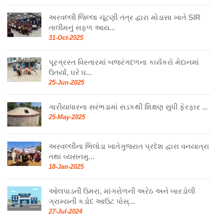
અરવલ્લી જિલ્લા ચૂંટણી તંત્ર દ્વારા મોડાસા ખાતે SIR
તાલીમનું સફળ આય...
31-Oct-2025
પૂરગ્રસ્ત વિસ્તારમાં બજરંગદળના કાર્યકરો મેદાનમાં
ઉતર્યા, ઘરે ઘ...
25-Jun-2025
ગારીયાધારના સરંભડામાં સડકથી શિક્ષણ સુધી ફેરફાર ...
25-May-2025
અરવલ્લીના ભિલોડા ખાતેગુજરાત પ્રદેશ દ્વારા વનયાત્રા
તથા વ્યસનમુ...
18-Jan-2025
ઓલપાડની ઉમરા, માંગરોળની અરેઠ અને બારડોલી
ગ્રામ્યની કડોદ આઉટ પોસ્...
27-Jul-2024