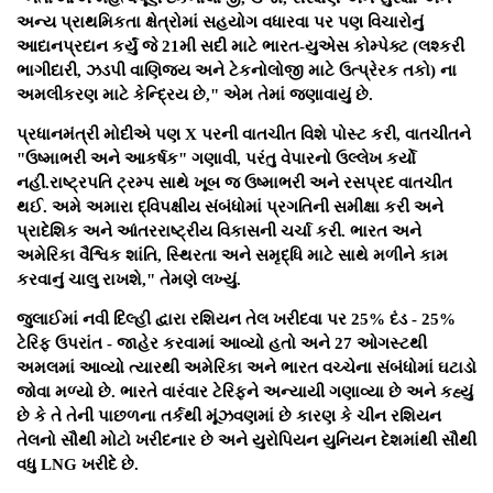
અન્ય પ્રાથમિકતા ક્ષેત્રોમાં સહયોગ વધારવા પર પણ વિચારોનું
આદાનપ્રદાન કર્યું જે 21મી સદી માટે ભારત-યુએસ કોમ્પેક્ટ (લશ્કરી
ભાગીદારી, ઝડપી વાણિજ્ય અને ટેકનોલોજી માટે ઉત્પ્રેરક તકો) ના
અમલીકરણ માટે કેન્દ્રિય છે," એમ તેમાં જણાવાયું છે.
પ્રધાનમંત્રી મોદીએ પણ X પરની વાતચીત વિશે પોસ્ટ કરી, વાતચીતને
"ઉષ્માભરી અને આકર્ષક" ગણાવી, પરંતુ વેપારનો ઉલ્લેખ કર્યો
નહીં.રાષ્ટ્રપતિ ટ્રમ્પ સાથે ખૂબ જ ઉષ્માભરી અને રસપ્રદ વાતચીત
થઈ. અમે અમારા દ્વિપક્ષીય સંબંધોમાં પ્રગતિની સમીક્ષા કરી અને
પ્રાદેશિક અને આંતરરાષ્ટ્રીય વિકાસની ચર્ચા કરી. ભારત અને
અમેરિકા વૈશ્વિક શાંતિ, સ્થિરતા અને સમૃદ્ધિ માટે સાથે મળીને કામ
કરવાનું ચાલુ રાખશે," તેમણે લખ્યું.
જુલાઈમાં નવી દિલ્હી દ્વારા રશિયન તેલ ખરીદવા પર 25% દંડ - 25%
ટેરિફ ઉપરાંત - જાહેર કરવામાં આવ્યો હતો અને 27 ઓગસ્ટથી
અમલમાં આવ્યો ત્યારથી અમેરિકા અને ભારત વચ્ચેના સંબંધોમાં ઘટાડો
જોવા મળ્યો છે. ભારતે વારંવાર ટેરિફને અન્યાયી ગણાવ્યા છે અને કહ્યું
છે કે તે તેની પાછળના તર્કથી મૂંઝવણમાં છે કારણ કે ચીન રશિયન
તેલનો સૌથી મોટો ખરીદનાર છે અને યુરોપિયન યુનિયન દેશમાંથી સૌથી
વધુ LNG ખરીદે છે.