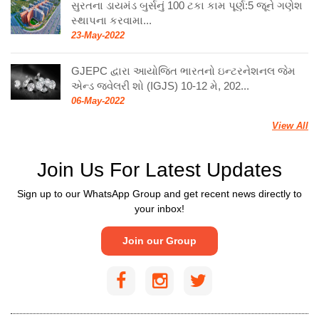
સુરતના ડાયમંડ બુર્સનું 100 ટકા કામ પૂર્ણ:5 જૂને ગણેશ
સ્થાપના કરવામા...
23-May-2022
GJEPC દ્વારા આયોજિત ભારતનો ઇન્ટરનેશનલ જેમ
એન્ડ જ્વેલરી શો (IGJS) 10-12 મે, 202...
06-May-2022
View All
Join Us For Latest Updates
Sign up to our WhatsApp Group and get recent news directly to
your inbox!
Join our Group