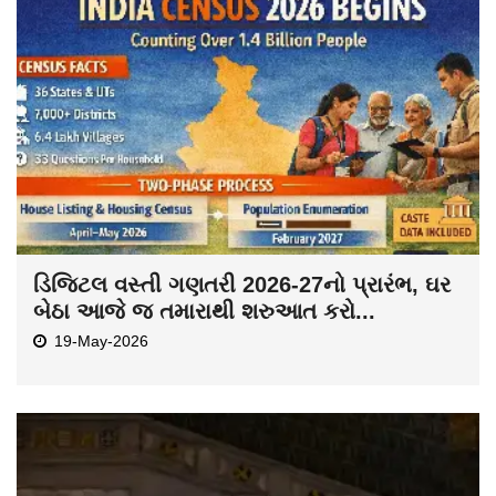
ડિજિટલ વસ્તી ગણતરી 2026-27નો પ્રારંભ, ઘર
બેઠા આજે જ તમારાથી શરુઆત કરો...
19-May-2026