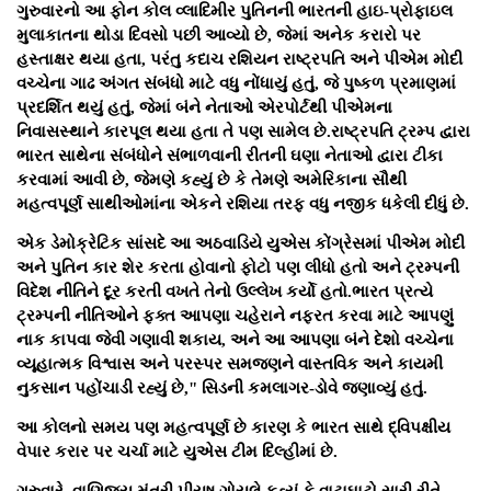
ગુરુવારનો આ ફોન કોલ વ્લાદિમીર પુતિનની ભારતની હાઇ-પ્રોફાઇલ
મુલાકાતના થોડા દિવસો પછી આવ્યો છે, જેમાં અનેક કરારો પર
હસ્તાક્ષર થયા હતા, પરંતુ કદાચ રશિયન રાષ્ટ્રપતિ અને પીએમ મોદી
વચ્ચેના ગાઢ અંગત સંબંધો માટે વધુ નોંધાયું હતું, જે પુષ્કળ પ્રમાણમાં
પ્રદર્શિત થયું હતું, જેમાં બંને નેતાઓ એરપોર્ટથી પીએમના
નિવાસસ્થાને કારપૂલ થયા હતા તે પણ સામેલ છે.રાષ્ટ્રપતિ ટ્રમ્પ દ્વારા
ભારત સાથેના સંબંધોને સંભાળવાની રીતની ઘણા નેતાઓ દ્વારા ટીકા
કરવામાં આવી છે, જેમણે કહ્યું છે કે તેમણે અમેરિકાના સૌથી
મહત્વપૂર્ણ સાથીઓમાંના એકને રશિયા તરફ વધુ નજીક ધકેલી દીધું છે.
એક ડેમોક્રેટિક સાંસદે આ અઠવાડિયે યુએસ કોંગ્રેસમાં પીએમ મોદી
અને પુતિન કાર શેર કરતા હોવાનો ફોટો પણ લીધો હતો અને ટ્રમ્પની
વિદેશ નીતિને દૂર કરતી વખતે તેનો ઉલ્લેખ કર્યો હતો.ભારત પ્રત્યે
ટ્રમ્પની નીતિઓને ફક્ત આપણા ચહેરાને નફરત કરવા માટે આપણું
નાક કાપવા જેવી ગણાવી શકાય, અને આ આપણા બંને દેશો વચ્ચેના
વ્યૂહાત્મક વિશ્વાસ અને પરસ્પર સમજણને વાસ્તવિક અને કાયમી
નુકસાન પહોંચાડી રહ્યું છે," સિડની કમલાગર-ડોવે જણાવ્યું હતું.
આ કોલનો સમય પણ મહત્વપૂર્ણ છે કારણ કે ભારત સાથે દ્વિપક્ષીય
વેપાર કરાર પર ચર્ચા માટે યુએસ ટીમ દિલ્હીમાં છે.
ગુરુવારે, વાણિજ્ય મંત્રી પીયૂષ ગોયલે કહ્યું કે વાટાઘાટો સારી રીતે