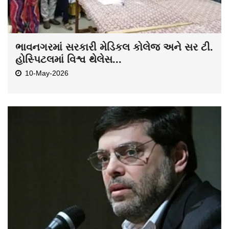
ભાવનગરમાં સરકારી મેડિકલ કોલેજ અને સર ટી.
હોસ્પિટલમાં વિશ્વ થેલેસ...
10-May-2026