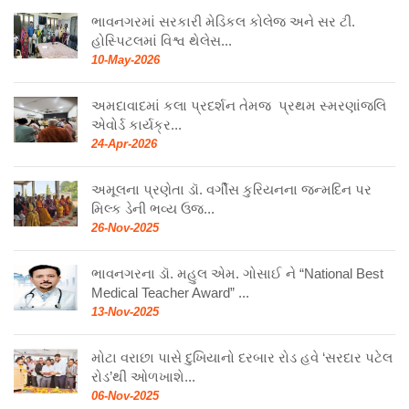
ભાવનગરમાં સરકારી મેડિકલ કોલેજ અને સર ટી.
હોસ્પિટલમાં વિશ્વ થેલેસ...
10-May-2026
અમદાવાદમાં કલા પ્રદર્શન તેમજ પ્રથમ સ્મરણાંજલિ
એવોર્ડ કાર્યક્ર...
24-Apr-2026
અમૂલના પ્રણેતા ડૉ. વર્ગીસ કુરિયનના જન્મદિન પર
મિલ્ક ડેની ભવ્ય ઉજ...
26-Nov-2025
ભાવનગરના ડૉ. મહુલ એમ. ગોસાઈ ને “National Best
Medical Teacher Award” ...
13-Nov-2025
મોટા વરાછા પાસે દુખિયાનો દરબાર રોડ હવે ‘સરદાર પટેલ
રોડ’થી ઓળખાશે...
06-Nov-2025