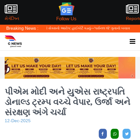
Follow Us
મેગેઝિન
Report
Breaking News :
હલાલાના નામે સેક્સનો આરોપ: હાઈકોર્ટે કહ્યું—'પર્સનલ લો' ગુનાનો બચાવ નહીં બને
ડિજિટલ વસ
પીએમ મોદી અને યુએસ રાષ્ટ્રપતિ
ડોનાલ્ડ ટ્રમ્પ વચ્ચે વેપાર, ઉર્જા અને
સંરક્ષણ અંગે ચર્ચા
12-Dec-2025