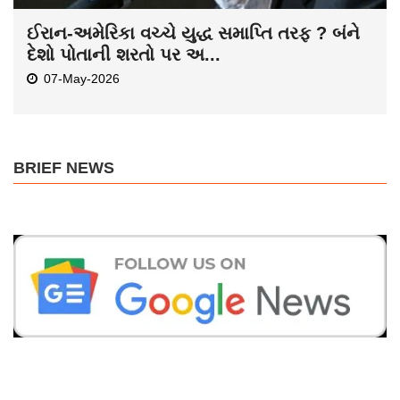
ઈરાન-અમેરિકા વચ્ચે યુદ્ધ સમાપ્તિ તરફ ? બંને
દેશો પોતાની શરતો પર અ...
07-May-2026
BRIEF NEWS