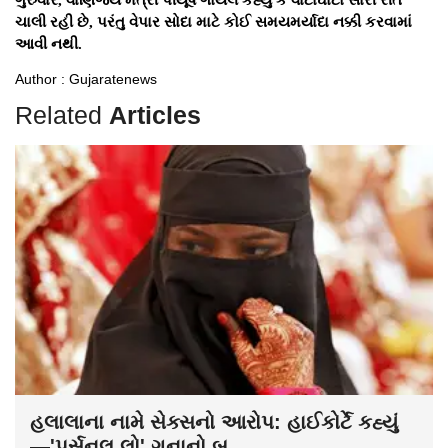
ચાલી રહી છે, પરંતુ વેપાર સોદા માટે કોઈ સમયમર્યાદા નક્કી કરવામાં
આવી નથી.
Author : Gujaratenews
Related
Articles
હલાલાના નામે સેક્સનો આરોપ: હાઈકોર્ટે કહ્યું
—'પર્સનલ લો' ગુનાનો બ...