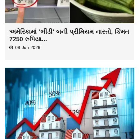
અમેરિકામાં ‘ભીંડી’ બની પ્રીમિયમ નાસ્તો, કિંમત
7250 રુપિયા...
08-Jun-2026