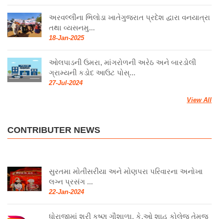
અરવલ્લીના ભિલોડા ખાતેગુજરાત પ્રદેશ દ્વારા વનયાત્રા
તથા વ્યસનમુ...
18-Jan-2025
ઓલપાડની ઉમરા, માંગરોળની અરેઠ અને બારડોલી
ગ્રામ્યની કડોદ આઉટ પોસ્...
27-Jul-2024
View All
CONTRIBUTER NEWS
સુરતમા મોતીસરીયા અને મોણપરા પરિવારના અનોખા
લગ્ન પ્રસંગ ...
22-Jan-2024
ધોરાજીમાં શ્રી કૃષ્ણ ગૌશાળા, કે.ઓ શાહ કોલેજ તેમજ