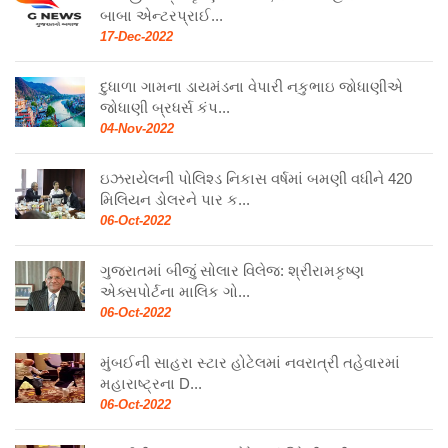
બાબા એન્ટરપ્રાઈ...
17-Dec-2022
દુધાળા ગામના ડાયમંડના વેપારી નકુભાઇ જોધાણીએ
જોધાણી બ્રધર્સ કંપ...
04-Nov-2022
ઇઝરાયેલની પોલિશ્ડ નિકાસ વર્ષમાં બમણી વધીને 420
મિલિયન ડોલરને પાર ક...
06-Oct-2022
ગુજરાતમાં બીજું સોલાર વિલેજ: શ્રીરામકૃષ્ણ
એક્સપોર્ટના માલિક ગો...
06-Oct-2022
મુંબઈની સાહરા સ્ટાર હોટેલમાં નવરાત્રી તહેવારમાં
મહારાષ્ટ્રના D...
06-Oct-2022