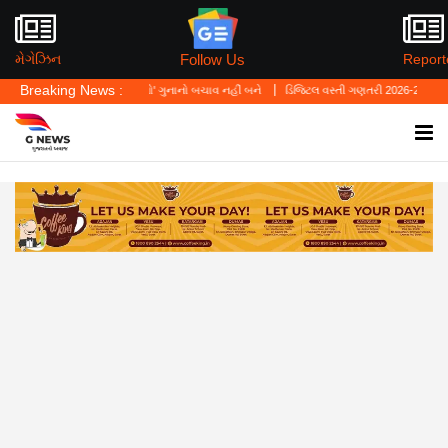
Follow Us
મેગેઝિન
Report
Breaking News :
કહ્યું—'પર્સનલ લો' ગુનાનો બચાવ નહીં બને
ડિજિટલ વસ્તી ગણતરી 2026-27નો પ્રારંભ, ઘર બેઠ