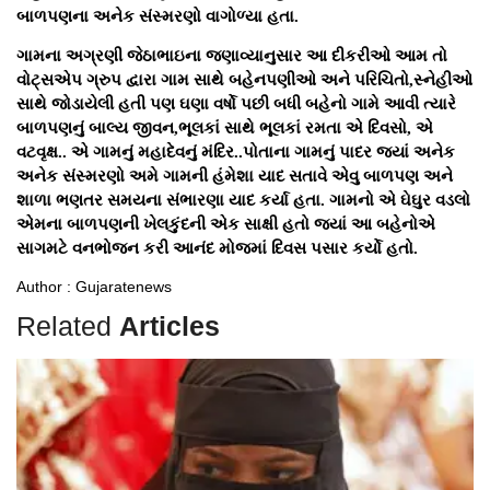
બાળપણના અનેક સંસ્મરણો વાગોળ્યા હતા.
ગામના અગ્રણી જેઠાભાઇના જણાવ્યાનુસાર આ દીકરીઓ આમ તો
વોટ્સએપ ગ્રુપ દ્વારા ગામ સાથે બહેનપણીઓ અને પરિચિતો,સ્નેહીઓ
સાથે જોડાયેલી હતી પણ ઘણા વર્ષો પછી બધી બહેનો ગામે આવી ત્યારે
બાળપણનું બાલ્ય જીવન,ભૂલકાં સાથે ભૂલકાં રમતા એ દિવસો, એ
વટવૃક્ષ.. એ ગામનું મહાદેવનું મંદિર..પોતાના ગામનું પાદર જ્યાં અનેક
અનેક સંસ્મરણો અમે ગામની હંમેશા યાદ સતાવે એવુ બાળપણ અને
શાળા ભણતર સમયના સંભારણા યાદ કર્યા હતા. ગામનો એ ઘેઘુર વડલો
એમના બાળપણની ખેલકુંદની એક સાક્ષી હતો જ્યાં આ બહેનોએ
સાગમટે વનભોજન કરી આનંદ મોજમાં દિવસ પસાર કર્યો હતો.
Author : Gujaratenews
Related
Articles