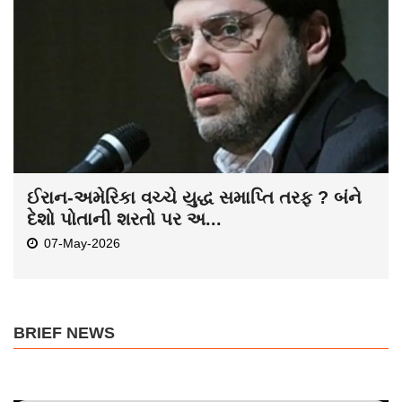
ઈરાન-અમેરિકા વચ્ચે યુદ્ધ સમાપ્તિ તરફ ? બંને
દેશો પોતાની શરતો પર અ...
07-May-2026
BRIEF NEWS