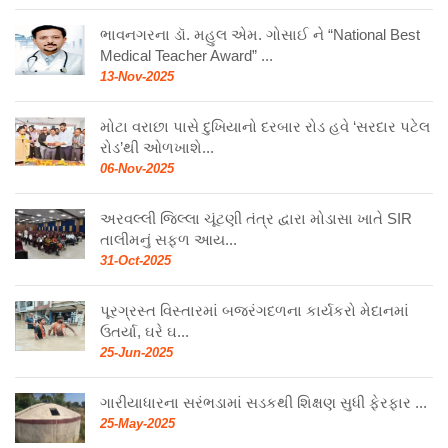
ભાવનગરના ડૉ. મહુલ એમ. ગોસાઈ ને “National Best
Medical Teacher Award” ...
13-Nov-2025
મોટા વરાછા પાસે દુખિયાનો દરબાર રોડ હવે ‘સરદાર પટેલ
રોડ’થી ઓળખાશે...
06-Nov-2025
અરવલ્લી જિલ્લા ચૂંટણી તંત્ર દ્વારા મોડાસા ખાતે SIR
તાલીમનું સફળ આય...
31-Oct-2025
પૂરગ્રસ્ત વિસ્તારમાં બજરંગદળના કાર્યકરો મેદાનમાં
ઉતર્યા, ઘરે ઘ...
25-Jun-2025
ગારીયાધારના સરંભડામાં સડકથી શિક્ષણ સુધી ફેરફાર ...
25-May-2025