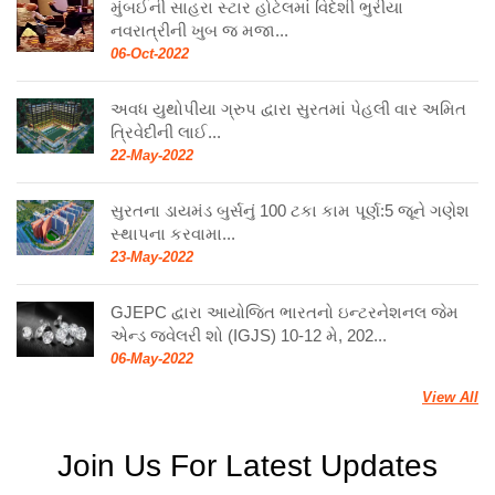
મુંબઈની સાહરા સ્ટાર હોટેલમાં વિદેશી ભુરીયા
નવરાત્રીની ખુબ જ મજા...
06-Oct-2022
અવધ યુથોપીયા ગ્રુપ દ્વારા સુરતમાં પેહલી વાર અમિત
ત્રિવેદીની લાઈ...
22-May-2022
સુરતના ડાયમંડ બુર્સનું 100 ટકા કામ પૂર્ણ:5 જૂને ગણેશ
સ્થાપના કરવામા...
23-May-2022
GJEPC દ્વારા આયોજિત ભારતનો ઇન્ટરનેશનલ જેમ
એન્ડ જ્વેલરી શો (IGJS) 10-12 મે, 202...
06-May-2022
View All
Join Us For Latest Updates