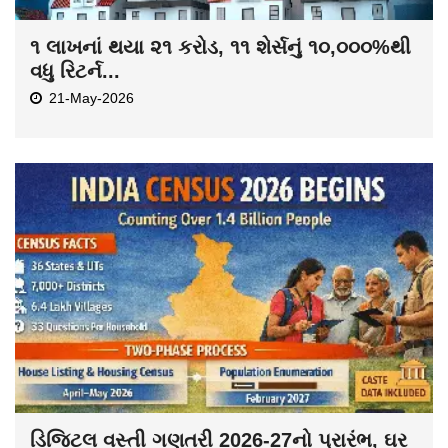
૧ લાખનાં થયા ૨૧ કરોડ, ૧૧ શેર્સનું ૧૦,૦૦૦%થી
વધુ રિટર્ન...
21-May-2026
ડિજિટલ વસ્તી ગણતરી 2026-27નો પ્રારંભ, ઘર