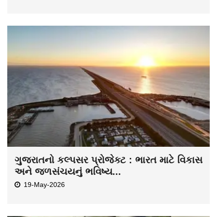
ગુજરાતનો કલ્પસર પ્રોજેક્ટ : ભારત માટે વિકાસ
અને જળસંચયનું ભવિષ્ય...
19-May-2026