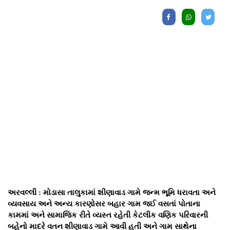
અરવલ્લી : મોડાસા તાલુકામાં શીણાવાડ ગામે જન્મ ભૂમિ ધરાવતા અને
વ્યવસાય અને અન્ય કારણોસર બહાર ગામ જઈ વસતાં પોતાના
કામમાં અને સામાજિક રીતે વ્યસ્ત રહેતી કેટલીક વણિક પરિવારની
બહેનો માદરે વતન શીણાવાડ ગામે આવી હતી અને ગામ સાથેના