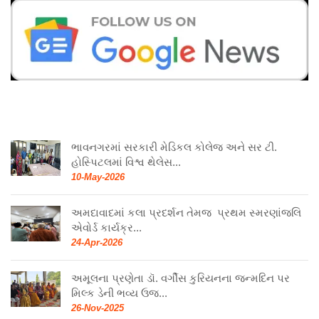
ભાવનગરમાં સરકારી મેડિકલ કોલેજ અને સર ટી.
હોસ્પિટલમાં વિશ્વ થેલેસ...
10-May-2026
અમદાવાદમાં કલા પ્રદર્શન તેમજ પ્રથમ સ્મરણાંજલિ
એવોર્ડ કાર્યક્ર...
24-Apr-2026
અમૂલના પ્રણેતા ડૉ. વર્ગીસ કુરિયનના જન્મદિન પર
મિલ્ક ડેની ભવ્ય ઉજ...
26-Nov-2025