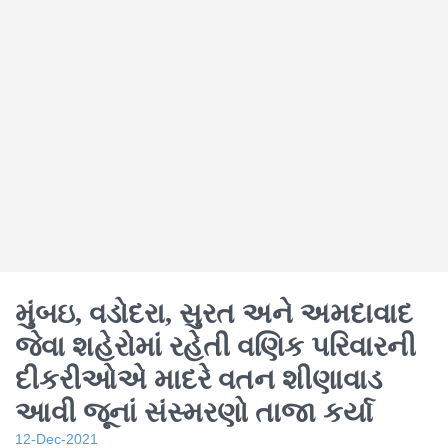
મુંબઇ, વડોદરા, સુરત અને અમદાવાદ
જેવા શહેરોમાં રહેતી વણિક પરિવારની
દીકરીઓએ માદરે વતન શીણાવાડ
આવી જૂનાં સંસ્મરણો તાજા કર્યા
12-Dec-2021