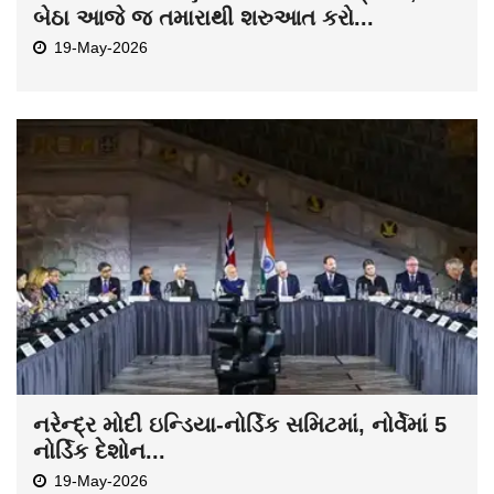
બેઠા આજે જ તમારાથી શરુઆત કરો...
19-May-2026
નરેન્દ્ર મોદી ઇન્ડિયા-નોર્ડિક સમિટમાં, નોર્વેમાં 5
નોર્ડિક દેશોન...
19-May-2026