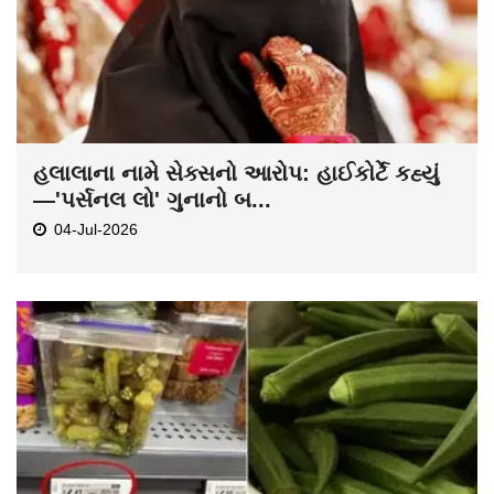
હલાલાના નામે સેક્સનો આરોપ: હાઈકોર્ટે કહ્યું
—'પર્સનલ લો' ગુનાનો બ...
04-Jul-2026