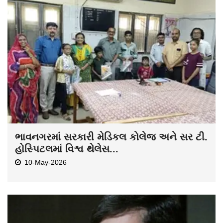
ભાવનગરમાં સરકારી મેડિકલ કોલેજ અને સર ટી.
હોસ્પિટલમાં વિશ્વ થેલેસ...
10-May-2026