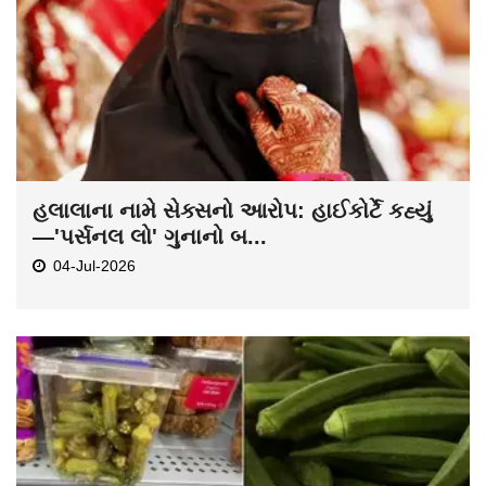
હલાલાના નામે સેક્સનો આરોપ: હાઈકોર્ટે કહ્યું
—'પર્સનલ લો' ગુનાનો બ...
04-Jul-2026