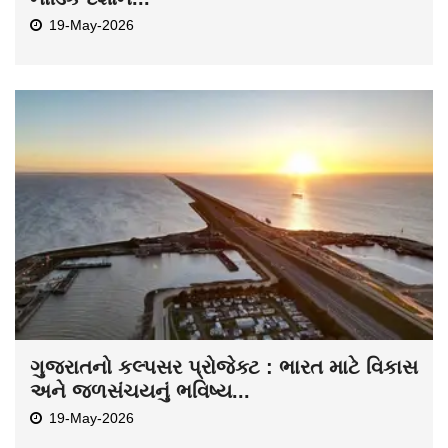
19-May-2026
ગુજરાતનો કલ્પસર પ્રોજેક્ટ : ભારત માટે વિકાસ
અને જળસંચયનું ભવિષ્ય...
19-May-2026