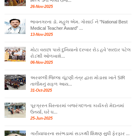
મિલ્ક ડેની ભવ્ય ઉજ...
26-Nov-2025
ભાવનગરના ડૉ. મહુલ એમ. ગોસાઈ ને “National Best
Medical Teacher Award” ...
13-Nov-2025
મોટા વરાછા પાસે દુખિયાનો દરબાર રોડ હવે ‘સરદાર પટેલ
રોડ’થી ઓળખાશે...
06-Nov-2025
અરવલ્લી જિલ્લા ચૂંટણી તંત્ર દ્વારા મોડાસા ખાતે SIR
તાલીમનું સફળ આય...
31-Oct-2025
પૂરગ્રસ્ત વિસ્તારમાં બજરંગદળના કાર્યકરો મેદાનમાં
ઉતર્યા, ઘરે ઘ...
25-Jun-2025
ગારીયાધારના સરંભડામાં સડકથી શિક્ષણ સુધી ફેરફાર ...