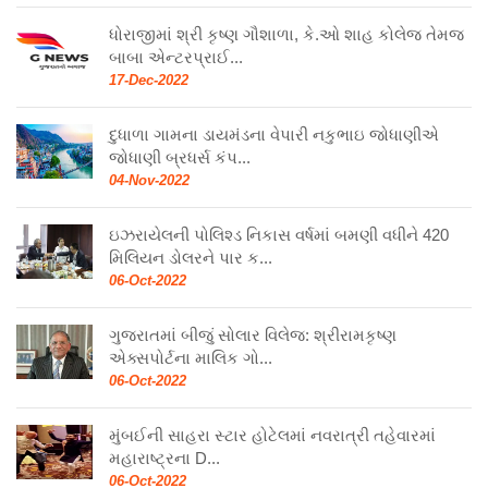
ધોરાજીમાં શ્રી કૃષ્ણ ગૌશાળા, કે.ઓ શાહ કોલેજ તેમજ
બાબા એન્ટરપ્રાઈ...
17-Dec-2022
દુધાળા ગામના ડાયમંડના વેપારી નકુભાઇ જોધાણીએ
જોધાણી બ્રધર્સ કંપ...
04-Nov-2022
ઇઝરાયેલની પોલિશ્ડ નિકાસ વર્ષમાં બમણી વધીને 420
મિલિયન ડોલરને પાર ક...
06-Oct-2022
ગુજરાતમાં બીજું સોલાર વિલેજ: શ્રીરામકૃષ્ણ
એક્સપોર્ટના માલિક ગો...
06-Oct-2022
મુંબઈની સાહરા સ્ટાર હોટેલમાં નવરાત્રી તહેવારમાં
મહારાષ્ટ્રના D...
06-Oct-2022