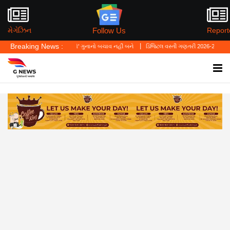
Follow Us
મેગેઝિન
Report
Breaking News :
્યું—'પર્સનલ લો' ગુનાનો બચાવ નહીં બને
ડિજિટલ વસ્તી ગણતરી 2026-27નો પ્રારંભ, ઘર બેઠા 