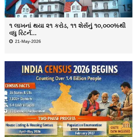
૧ લાખનાં થયા ૨૧ કરોડ, ૧૧ શેર્સનું ૧૦,૦૦૦%થી
વધુ રિટર્ન...
21-May-2026