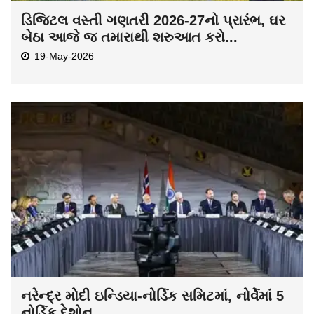
ડિજિટલ વસ્તી ગણતરી 2026-27નો પ્રારંભ, ઘર
બેઠા આજે જ તમારાથી શરુઆત કરો...
19-May-2026
નરેન્દ્ર મોદી ઇન્ડિયા-નોર્ડિક સમિટમાં, નોર્વેમાં 5
નોર્ડિક દેશોન...