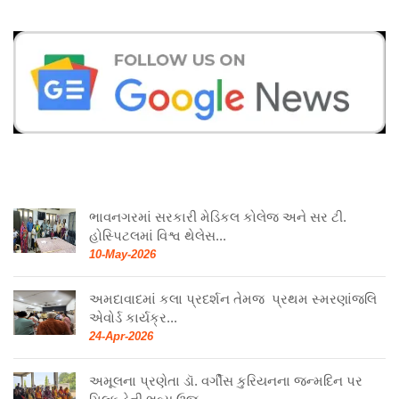
ભાવનગરમાં સરકારી મેડિકલ કોલેજ અને સર ટી.
હોસ્પિટલમાં વિશ્વ થેલેસ...
10-May-2026
અમદાવાદમાં કલા પ્રદર્શન તેમજ પ્રથમ સ્મરણાંજલિ
એવોર્ડ કાર્યક્ર...
24-Apr-2026
અમૂલના પ્રણેતા ડૉ. વર્ગીસ કુરિયનના જન્મદિન પર