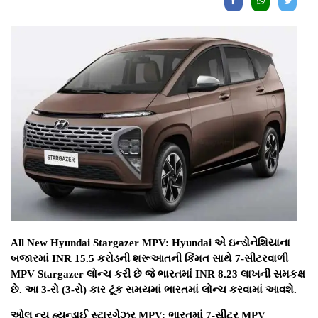
All New Hyundai Stargazer MPV: Hyundai એ ઇન્ડોનેશિયાના
બજારમાં INR 15.5 કરોડની શરૂઆતની કિંમત સાથે 7-સીટરવાળી
MPV Stargazer લોન્ચ કરી છે જે ભારતમાં INR 8.23 ​​લાખની સમકક્ષ
છે. આ 3-રો (3-રો) કાર ટૂંક સમયમાં ભારતમાં લોન્ચ કરવામાં આવશે.
ઓલ ન્યૂ હ્યુન્ડાઈ સ્ટારગેઝર MPV: ભારતમાં 7-સીટર MPV