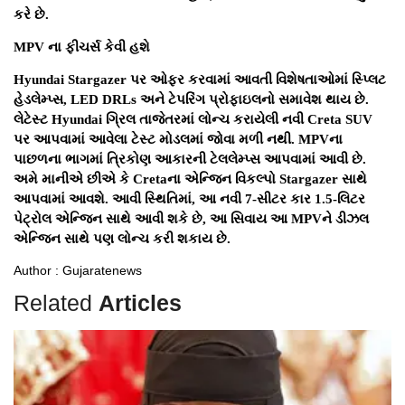
કરે છે.
MPV ના ફીચર્સ કેવી હશે
Hyundai Stargazer પર ઓફર કરવામાં આવતી વિશેષતાઓમાં સ્પ્લિટ
હેડલેમ્પ્સ, LED DRLs અને ટેપરિંગ પ્રોફાઇલનો સમાવેશ થાય છે.
લેટેસ્ટ Hyundai ગ્રિલ તાજેતરમાં લોન્ચ કરાયેલી નવી Creta SUV
પર આપવામાં આવેલા ટેસ્ટ મોડલમાં જોવા મળી નથી. MPVના
પાછળના ભાગમાં ત્રિકોણ આકારની ટેલલેમ્પ્સ આપવામાં આવી છે.
અમે માનીએ છીએ કે Cretaના એન્જિન વિકલ્પો Stargazer સાથે
આપવામાં આવશે. આવી સ્થિતિમાં, આ નવી 7-સીટર કાર 1.5-લિટર
પેટ્રોલ એન્જિન સાથે આવી શકે છે, આ સિવાય આ MPVને ડીઝલ
એન્જિન સાથે પણ લોન્ચ કરી શકાય છે.
Author : Gujaratenews
Related
Articles