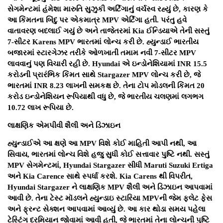
સેગમેન્ટમાં હંમેશા મારુતિ સુઝુકી અર્ટિગાનું વર્ચસ્વ રહ્યું છે, કારણ કે
આ કિંમતના બિંદુ પર એકમાત્ર MPV એર્ટિગા હતી. પરંતુ હવે
વાતાવરણ બદલાઈ ગયું છે અને તાજેતરમાં Kia ઈન્ડિયાએ તેની સસ્તું
7-સીટર Karens MPV ભારતમાં લોન્ચ કરી છે. હ્યુન્ડાઈ ભારતીય
બજારમાં સ્ટારગેઝર તરીકે ઓળખાતી તમામ નવી 7-સીટર MPV
લાવવાનું પણ વિચારી રહી છે. Hyundai એ ઇન્ડોનેશિયામાં INR 15.5
કરોડની પ્રારંભિક કિંમત સાથે Stargazer MPV લોન્ચ કરી છે, જે
ભારતમાં INR 8.23 ​​લાખની સમકક્ષ છે. તેના ટોપ મોડલની કિંમત 20
કરોડ ઇન્ડોનેશિયન રૂપિયાથી વધુ છે, જે ભારતીય ચલણમાં લગભગ
10.72 લાખ રૂપિયા છે.
લાક્ષણિક એમપીવી શૈલી અને ડિઝાઇન
હ્યુન્ડાઈએ આ ક્ષણે આ MPV વિશે કોઈ માહિતી આપી નથી, આ
સિવાય, ભારતમાં લોન્ચ વિશે હજુ સુધી કોઈ સત્તાવાર પુષ્ટિ નથી. સસ્તું
MPV સેગમેન્ટમાં, Hyundai Stargazer સીધી Maruti Suzuki Ertiga
અને Kia Carence સાથે સ્પર્ધા કરશે. Kia Carens થી વિપરીત,
Hyundai Stargazer ને લાક્ષણિક MPV શૈલી અને ડિઝાઇન આપવામાં
આવી છે. તેના ટેસ્ટ મૉડલને હ્યુન્ડાઇ સ્ટારિયા MPVની જેમ ફ્લેટ ફેસ
અને ફ્રન્ટ સેક્શન આપવામાં આવ્યું છે. આ કાર થોડા સમય પહેલા
ટેસ્ટિંગ દરમિયાન જોવામાં આવી હતી, જે ભારતમાં તેના લોન્ચની પુષ્ટિ