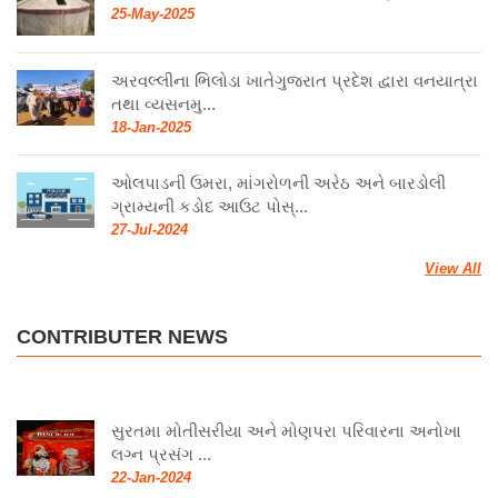
25-May-2025
અરવલ્લીના ભિલોડા ખાતેગુજરાત પ્રદેશ દ્વારા વનયાત્રા
તથા વ્યસનમુ...
18-Jan-2025
ઓલપાડની ઉમરા, માંગરોળની અરેઠ અને બારડોલી
ગ્રામ્યની કડોદ આઉટ પોસ્...
27-Jul-2024
View All
CONTRIBUTER NEWS
સુરતમા મોતીસરીયા અને મોણપરા પરિવારના અનોખા
લગ્ન પ્રસંગ ...
22-Jan-2024