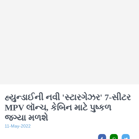
હ્યુન્ડાઈની નવી 'સ્ટારગેઝર' 7-સીટર
MPV લૉન્ચ, કેબિન માટે પુષ્કળ
જગ્યા મળશે
11-May-2022