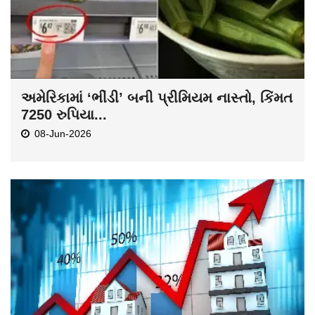
અમેરિકામાં ‘ભીંડી’ બની પ્રીમિયમ નાસ્તો, કિંમત
7250 રુપિયા...
08-Jun-2026