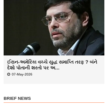
ઈરાન-અમેરિકા વચ્ચે યુદ્ધ સમાપ્તિ તરફ ? બંને
દેશો પોતાની શરતો પર અ...
07-May-2026
BRIEF NEWS