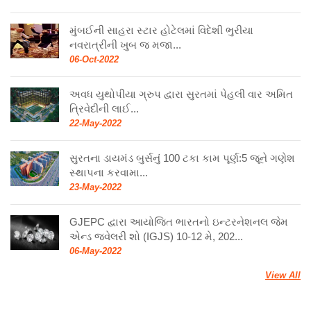
મુંબઈની સાહરા સ્ટાર હોટેલમાં વિદેશી ભુરીયા
નવરાત્રીની ખુબ જ મજા...
06-Oct-2022
અવધ યુથોપીયા ગ્રુપ દ્વારા સુરતમાં પેહલી વાર અમિત
ત્રિવેદીની લાઈ...
22-May-2022
સુરતના ડાયમંડ બુર્સનું 100 ટકા કામ પૂર્ણ:5 જૂને ગણેશ
સ્થાપના કરવામા...
23-May-2022
GJEPC દ્વારા આયોજિત ભારતનો ઇન્ટરનેશનલ જેમ
એન્ડ જ્વેલરી શો (IGJS) 10-12 મે, 202...
06-May-2022
View All