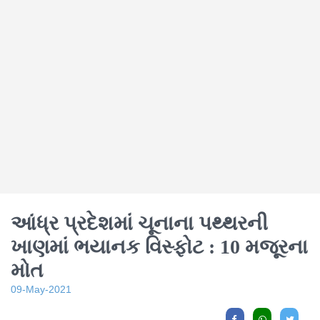
આંધ્ર પ્રદેશમાં ચૂનાના પથ્થરની
ખાણમાં ભયાનક વિસ્ફોટ : 10 મજૂરના
મોત
09-May-2021