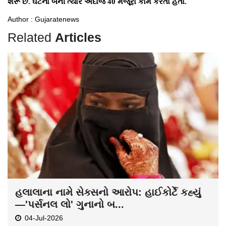
શરૂ છે. ઘટના બની ત્યારે અંદાજે 40 મજૂરો કામ કરતા હતા.
Author : Gujaratenews
Related
Articles
હલાલાના નામે સેક્સનો આરોપ: હાઈકોર્ટે કહ્યું
—'પર્સનલ લો' ગુનાનો બ...
04-Jul-2026