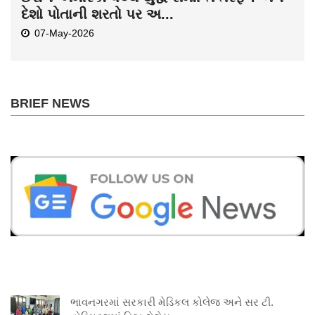
દેશો પોતાની શરતો પર અ...
07-May-2026
BRIEF NEWS
ભાવનગરમાં સરકારી મેડિકલ કોલેજ અને સર ટી.