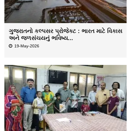
ગુજરાતનો કલ્પસર પ્રોજેક્ટ : ભારત માટે વિકાસ
અને જળસંચયનું ભવિષ્ય...
19-May-2026