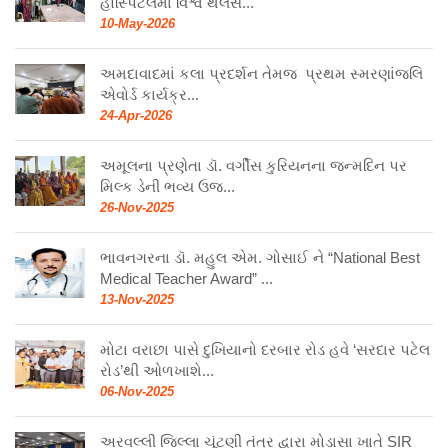
હોસ્પિટલમાં વિશ્વ થેલેસ...
10-May-2026
અમદાવાદમાં કલા પ્રદર્શન તેમજ પ્રથમ સ્મરણાંજલિ
એવોર્ડ કાર્યક્ર...
24-Apr-2026
અમૂલના પ્રણેતા ડૉ. વર્ગીસ કુરિયનના જન્મદિન પર
મિલ્ક ડેની ભવ્ય ઉજ...
26-Nov-2025
ભાવનગરના ડૉ. મહુલ એમ. ગોસાઈ ને “National Best
Medical Teacher Award” ...
13-Nov-2025
મોટા વરાછા પાસે દુખિયાનો દરબાર રોડ હવે ‘સરદાર પટેલ
રોડ’થી ઓળખાશે...
06-Nov-2025
અરવલ્લી જિલ્લા ચૂંટણી તંત્ર દ્વારા મોડાસા ખાતે SIR