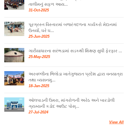
તાલીમનું સફળ આય...
31-Oct-2025
પૂરગ્રસ્ત વિસ્તારમાં બજરંગદળના કાર્યકરો મેદાનમાં
ઉતર્યા, ઘરે ઘ...
25-Jun-2025
ગારીયાધારના સરંભડામાં સડકથી શિક્ષણ સુધી ફેરફાર ...
25-May-2025
અરવલ્લીના ભિલોડા ખાતેગુજરાત પ્રદેશ દ્વારા વનયાત્રા
તથા વ્યસનમુ...
18-Jan-2025
ઓલપાડની ઉમરા, માંગરોળની અરેઠ અને બારડોલી
ગ્રામ્યની કડોદ આઉટ પોસ્...
27-Jul-2024
View All