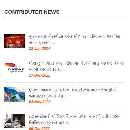
CONTRIBUTER NEWS
સુરતમા મોતીસરીયા અને મોણપરા પરિવારના અનોખા
લગ્ન પ્રસંગ ...
22-Jan-2024
ધોરાજીમાં શ્રી કૃષ્ણ ગૌશાળા, કે.ઓ શાહ કોલેજ તેમજ
બાબા એન્ટરપ્રાઈ...
17-Dec-2022
દુધાળા ગામના ડાયમંડના વેપારી નકુભાઇ જોધાણીએ
જોધાણી બ્રધર્સ કંપ...
04-Nov-2022
ઇઝરાયેલની પોલિશ્ડ નિકાસ વર્ષમાં બમણી વધીને 420
મિલિયન ડોલરને પાર ક...
06-Oct-2022