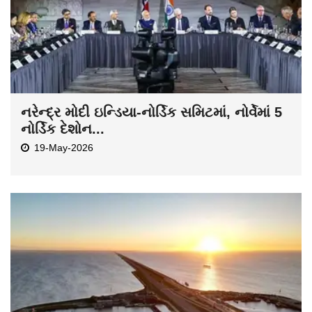
નરેન્દ્ર મોદી ઇન્ડિયા-નોર્ડિક સમિટમાં, નોર્વેમાં 5
નોર્ડિક દેશોન...
19-May-2026