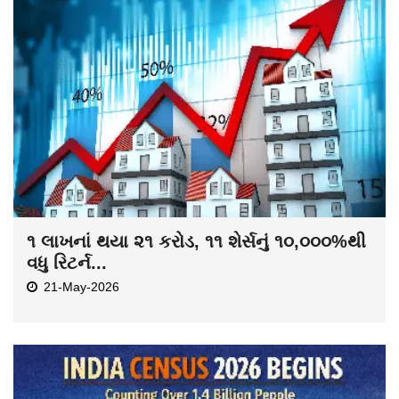
૧ લાખનાં થયા ૨૧ કરોડ, ૧૧ શેર્સનું ૧૦,૦૦૦%થી
વધુ રિટર્ન...
21-May-2026