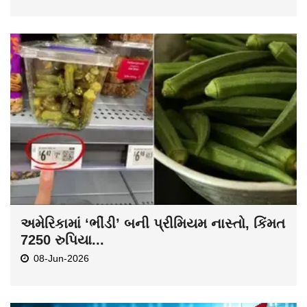
અમેરિકામાં ‘ભીંડી’ બની પ્રીમિયમ નાસ્તો, કિંમત
7250 રુપિયા...
08-Jun-2026