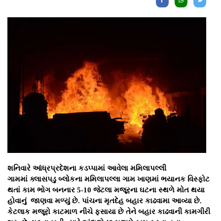
શનિવારે આંધ્રપ્રદેશના કડપ્પામાં આવેલા મમિલાપલ્લી
ગામમાં ક્લાસપડુ બ્લોકના મમિલાપલ્લા ગામ ખાણમાં ભયાનક વિસ્ફોટ
થતાં કામ ભોગ બનનાર 5-10 જેટલા મજૂરના ઘટના સ્થળે મોત થયા
હોવાનું જાણવા મળ્યું છે. પાંચના મૃતદેહ બહાર કાઢવામા આવ્યા છે.
કેટલાક મજૂરો કાટમાળ નીચે ફસાયા છે તેને બહાર કાઢવાની કામગીરી