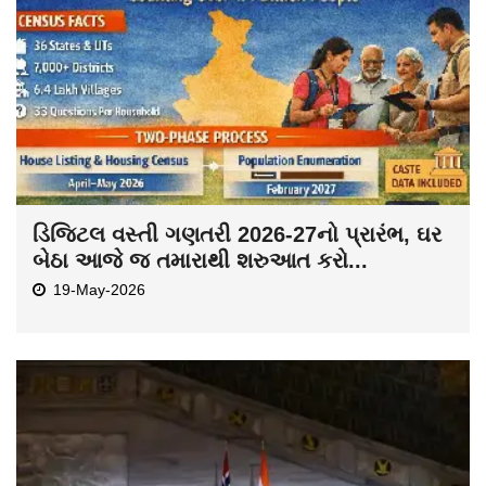
ડિજિટલ વસ્તી ગણતરી 2026-27નો પ્રારંભ, ઘર
બેઠા આજે જ તમારાથી શરુઆત કરો...
19-May-2026