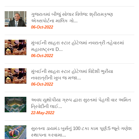
ગુજરાતમાં બીજું સોલાર વિલેજ: શ્રીરામકૃષ્ણ
એક્સપોર્ટના માલિક ગો...
06-Oct-2022
મુંબઈની સાહરા સ્ટાર હોટેલમાં નવરાત્રી તહેવારમાં
મહારાષ્ટ્રના D...
06-Oct-2022
મુંબઈની સાહરા સ્ટાર હોટેલમાં વિદેશી ભુરીયા
નવરાત્રીની ખુબ જ મજા...
06-Oct-2022
અવધ યુથોપીયા ગ્રુપ દ્વારા સુરતમાં પેહલી વાર અમિત
ત્રિવેદીની લાઈ...
22-May-2022
સુરતના ડાયમંડ બુર્સનું 100 ટકા કામ પૂર્ણ:5 જૂને ગણેશ
સ્થાપના કરવામા...