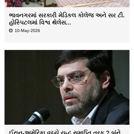
ભાવનગરમાં સરકારી મેડિકલ કોલેજ અને સર ટી.
હોસ્પિટલમાં વિશ્વ થેલેસ...
10-May-2026
ઈરાન-અમેરિકા વચ્ચે યુદ્ધ સમાપ્તિ તરફ ? બંને