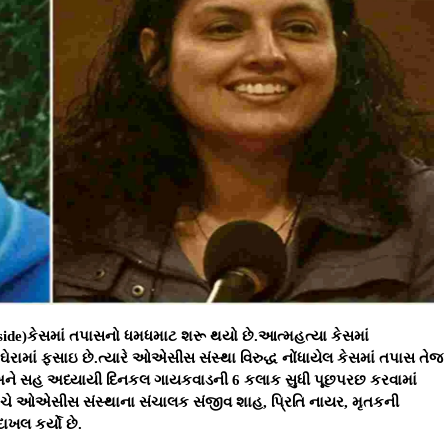
side)કેસમાં તપાસનો ધમધમાટ શરૂ થયો છે.આત્મહત્યા કેસમાં
ામાં ફસાઇ છે.ત્યારે ઓએસીસ સંસ્થા વિરુદ્ધ નોંધાયેલ કેસમાં તપાસ તેજ
 અને સહ અધ્યાયી દિનકલ ગાયકવાડની 6 કલાક સુધી પૂછપરછ કરવામાં
ાંચે ઓએસીસ સંસ્થાના સંચાલક સંજીવ શાહ, પ્રિતિ નાયર, મૃતકની
ાખલ કર્યો છે.