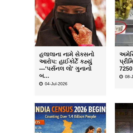
હલાલાના નામે સેક્સનો
અમેરિ
આરોપ: હાઈકોર્ટે કહ્યું
પ્રીમ
—'પર્સનલ લો' ગુનાનો
7250 
બ...
08-
04-Jul-2026