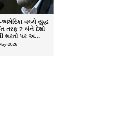
અમેરિકા વચ્ચે યુદ્ધ
તિ તરફ ? બંને દેશો
ની શરતો પર અ...
May-2026