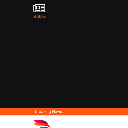
મેગેઝિન
Breaking News :