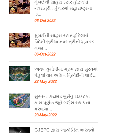
મુંબઈની સાહરા સ્ટાર હોટેલમાં
નવરાત્રી તહેવારમાં મહારાષ્ટ્રના
D...
06-Oct-2022
મુંબઈની સાહરા સ્ટાર હોટેલમાં
વિદેશી ભુરીયા નવરાત્રીની ખુબ જ
મજા...
06-Oct-2022
અવધ યુથોપીયા ગ્રુપ દ્વારા સુરતમાં
પેહલી વાર અમિત ત્રિવેદીની લાઈ...
22-May-2022
સુરતના ડાયમંડ બુર્સનું 100 ટકા
કામ પૂર્ણ:5 જૂને ગણેશ સ્થાપના
કરવામા...
23-May-2022
GJEPC દ્વારા આયોજિત ભારતનો