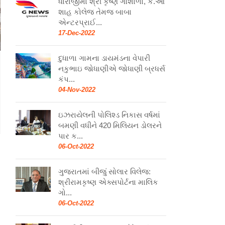
ધોરાજીમાં શ્રી કૃષ્ણ ગૌશાળા, કે.ઓ
શાહ કોલેજ તેમજ બાબા
એન્ટરપ્રાઈ...
17-Dec-2022
દુધાળા ગામના ડાયમંડના વેપારી
નકુભાઇ જોધાણીએ જોધાણી બ્રધર્સ
કંપ...
04-Nov-2022
ઇઝરાયેલની પોલિશ્ડ નિકાસ વર્ષમાં
બમણી વધીને 420 મિલિયન ડોલરને
પાર ક...
06-Oct-2022
ગુજરાતમાં બીજું સોલાર વિલેજ:
શ્રીરામકૃષ્ણ એક્સપોર્ટના માલિક
ગો...
06-Oct-2022