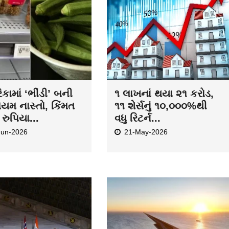
કામાં ‘ભીંડી’ બની
૧ લાખનાં થયા ૨૧ કરોડ,
િયમ નાસ્તો, કિંમત
૧૧ શેર્સનું ૧૦,૦૦૦%થી
રુપિયા...
વધુ રિટર્ન...
Jun-2026
21-May-2026