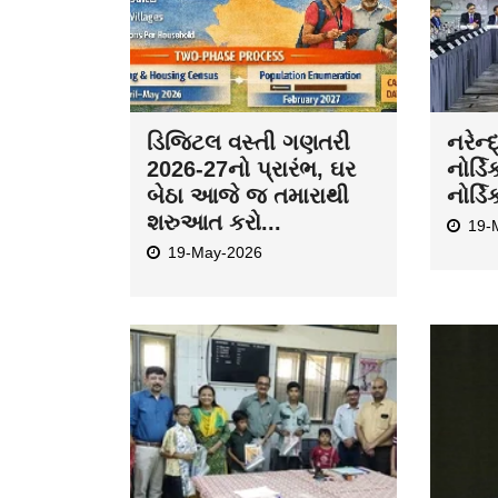
ડિજિટલ વસ્તી ગણતરી
નરેન્
2026-27નો પ્રારંભ, ઘર
નોર્ડિ
બેઠા આજે જ તમારાથી
નોર્ડિ
શરુઆત કરો...
19-
19-May-2026