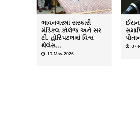
ભાવનગરમાં સરકારી
ઈરાન-
મેડિકલ કોલેજ અને સર
સમાપ્
ટી. હોસ્પિટલમાં વિશ્વ
પોતા
થેલેસ...
07-
10-May-2026