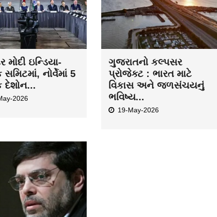
દ્ર મોદી ઇન્ડિયા-
ગુજરાતનો કલ્પસર
ક સમિટમાં, નોર્વેમાં 5
પ્રોજેક્ટ : ભારત માટે
ક દેશોન...
વિકાસ અને જળસંચયનું
ભવિષ્ય...
May-2026
19-May-2026