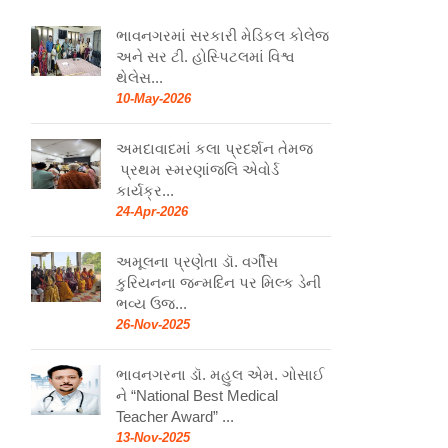
ભાવનગરમાં સરકારી મેડિકલ કોલેજ
અને સર ટી. હોસ્પિટલમાં વિશ્વ
થેલેસ...
10-May-2026
અમદાવાદમાં કલા પ્રદર્શન તેમજ
પ્રથમ સ્મરણાંજલિ એવોર્ડ
કાર્યક્ર...
24-Apr-2026
અમૂલના પ્રણેતા ડૉ. વર્ગીસ
કુરિયનના જન્મદિન પર મિલ્ક ડેની
ભવ્ય ઉજ...
26-Nov-2025
ભાવનગરના ડૉ. મહુલ એમ. ગોસાઈ
ને “National Best Medical
Teacher Award” ...
13-Nov-2025