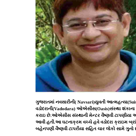
ગુજરાતમાં નવસારીની( Navsari)યુવતી આત્મહત્યા(Sui
વડોદરાની(Vadodara) ઓએસીસ(Oasis)સંસ્થા શંકાના ઘેર
કરાઇ છે.ઓએસીસ સંસ્થાની મેન્ટર વૈષ્ણવી ટાપણીયા
આવી હતી.આ ઘટનાક્રમ વચ્ચે હવે વડોદરા ક્રાઇમ બ્ર
બહેનપણી વૈષ્ણવી ટાપરીયા સહિત ચાર લોકો સામે ગુનો દ