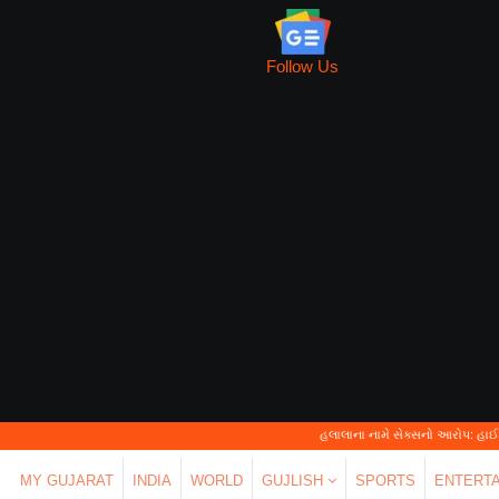
Follow Us
હલાલાના નામે સેક્સનો આરોપ: હાઈકોર્ટે કહ્યું—'પર્સ
MY GUJARAT
INDIA
WORLD
GUJLISH
SPORTS
ENTERT