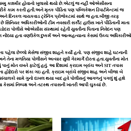
મ્મુ કાશ્મીર હોવાનો ખુલાસો થયો છે.એટલું જ નહીં ઓએસીસના
રીકે કામ કરતી હતી.અને મૃતક પીડિતા પણ પબ્લિકેશન ડિપાર્ટમેન્ટમાં જ
અને દિનકલ ગાયકવાડ ટ્રેનિંગ પ્રોજેકટમાં સાથે જ હતા.બીજી તરફ
 છે સિનિયર અધિકારીઓની ટીમ નવસારી સર્કીટ હાઉસ ખાતે પીડિતાની માતા
ોદરા પોલીસે ઓએસીસ સંસ્થામાં રહેતી યુવતીના પિતાના નિવેદન પણ
દન નોંધ્યા હતા વણઉકેલ દુષ્કર્મ અને આત્મહત્યાના કેસમાં ઉચ્ચ અધિકારી
ા પહેલા છેલ્લો મેસેજ સંજીવ શાહને કર્યો હતો. પણ સંજીવ શાહે ઘટનાની
 તેના મળતિયા પોલીસને અત્યાર સુધી ગેરમાર્ગે દોરતા હતા.યુવતીના મોત
પાનું મોત વખતે ફાટેલું હતું. આ દિશામાં ક્રાઇમ બ્રાંચ અને SIT તપાસ
 હોદ્દેદારો પર શંકા ગઇ હતી. ક્રાઇમ બ્રાંચે સંજીવ શાહ અને બીજા બે
ંચાલકો સામે ગુનો દાખલ થયા બાદ હવે પોલીસનું આગળનું પગલું શું હશે
 આ કેસમાં નિષ્પક્ષ અને તટસ્થ તપાસની ખાતરી આપી ચુકયાં છે.