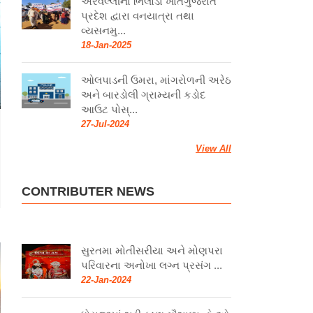
અરવલ્લીના ભિલોડા ખાતેગુજરાત
પ્રદેશ દ્વારા વનયાત્રા તથા
વ્યસનમુ...
18-Jan-2025
ઓલપાડની ઉમરા, માંગરોળની અરેઠ
અને બારડોલી ગ્રામ્યની કડોદ
આઉટ પોસ્...
27-Jul-2024
View All
CONTRIBUTER NEWS
સુરતમા મોતીસરીયા અને મોણપરા
પરિવારના અનોખા લગ્ન પ્રસંગ ...
22-Jan-2024