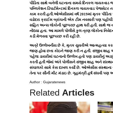
પીડિતા સાથે બનેલી ઘટનાના સમયે દિનકલ ગાયકવાડ જ
પબ્લિકેશન ડિપાર્ટમેન્ટમાં દિનકલ ગાયકવાડ પેજસેટર ત
કામ કરતી હતી.ઓએસીસમાં વર્ષ 2019માં મૃતક પીડિતા 
વડોદરા ક્રાઈમ બ્રાંચની એક ટીમ નવસારી પણ પહોંચી
સહિત અન્ય લોકોની પૂછપરછ હાથ ધરી હતી. સાથે જ વડ
નોંધ્યા હતા. આ મામલે પોલીસે કુલ ત્રણ લોકોના નિવે
કડી મેળવવા પૂછપરછ કરી રહી છે.
અત્રે ઉલ્લેખનીય છે કે, મૃતક યુવતીએ આત્મહત્યા કરત
જાણ હોવા છતા કોઇને જાણ કરી ન હતી. સંજીવ શાહ અને
પહેલા ડાયરીમાં ઘટનાનો ઉલ્લેખ હતો પણ ડાયરીનું અડધું 
કરતી હતી જેમાં અંતે પોલીસને સંજીવ શાહ અને સંસ્થાના
સંચાલકો સામે કેસ દાખલ કર્યો છે. ઓએસીસ સંસ્થાના સ
તેના પર સૌની મીટ મંડાઇ છે. ગૃહમંત્રી હર્ષ સંઘવી પણ
Author : Gujaratenews
Related
Articles