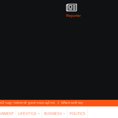
Reporter
નલ લો' ગુનાનો બચાવ નહીં બને
ડિજિટલ વસ્તી ગણતરી 2026-27નો પ્રારંભ, ઘર બેઠા આજે જ તમા
AINMENT
LIFESTYLE
BUSINESS
POLITICS