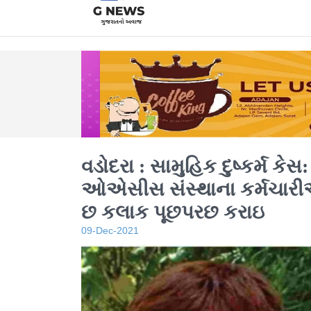
વડોદરા : સામુહિક દુષ્કર્મ કેસ:
ઓએસીસ સંસ્થાના કર્મચાર
છ કલાક પૂછપરછ કરાઇ
09-Dec-2021