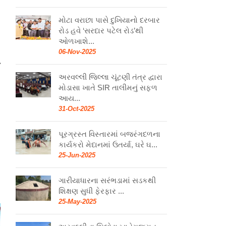
મોટા વરાછા પાસે દુખિયાનો દરબાર
રોડ હવે ‘સરદાર પટેલ રોડ’થી
ઓળખાશે...
06-Nov-2025
ઓ
અરવલ્લી જિલ્લા ચૂંટણી તંત્ર દ્વારા
મોડાસા ખાતે SIR તાલીમનું સફળ
આય...
31-Oct-2025
પૂરગ્રસ્ત વિસ્તારમાં બજરંગદળના
કાર્યકરો મેદાનમાં ઉતર્યા, ઘરે ઘ...
25-Jun-2025
ગારીયાધારના સરંભડામાં સડકથી
શિક્ષણ સુધી ફેરફાર ...
25-May-2025