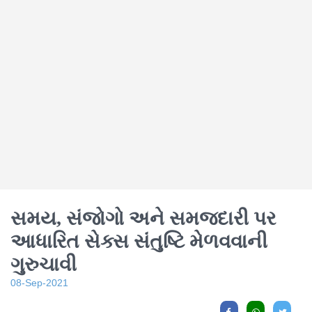
સમય, સંજોગો અને સમજદારી પર
આધારિત સેક્સ સંતુષ્ટિ મેળવવાની
ગુરુચાવી
08-Sep-2021