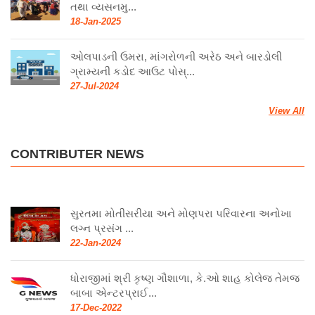
તથા વ્યસનમુ...
18-Jan-2025
ઓલપાડની ઉમરા, માંગરોળની અરેઠ અને બારડોલી
ગ્રામ્યની કડોદ આઉટ પોસ્...
27-Jul-2024
View All
CONTRIBUTER NEWS
સુરતમા મોતીસરીયા અને મોણપરા પરિવારના અનોખા
લગ્ન પ્રસંગ ...
22-Jan-2024
ધોરાજીમાં શ્રી કૃષ્ણ ગૌશાળા, કે.ઓ શાહ કોલેજ તેમજ
બાબા એન્ટરપ્રાઈ...
17-Dec-2022