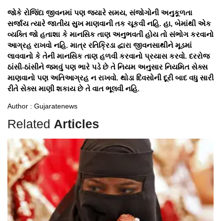
જોકે રોજિંદા જીવનમાં પણ જ્યારે સમય, સંજોગોની અનુકૂળતા
સર્જાય ત્યારે જાતીય સુખ માણવાની તક ચૂકવી નહિ. હા, બેમાંથી એક
વ્યક્તિ જો હતાશા કે માનસિક તાણ અનુભવતી હોય તો સંભોગ કરવાનો
આગ્રહ રાખવો નહિ. માત્ર રતિક્રિડા દ્વારા જીવનસાથીને મૂડમાં
લાવવાનો કે તેની માનસિક તાણ હળવી કરવાનો પ્રયાસ કરવો. દરરોજ
ઠાંસી-ઠાંસીને જમવું પણ ભારે પડે છે તે નિયમ અનુસાર નિયમિત સેક્સ
માણવાનો પણ અતિઆગ્રહ ન રાખવો. થોડા દિવસોની દૂરી બાદ વધુ સારી
રીતે સેક્સ માણી શકાય છે તે વાત ભૂલવી નહિ.
Author : Gujaratenews
Related
Articles