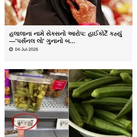
હલાલાના નામે સેક્સનો આરોપ: હાઈકોર્ટે કહ્યું
—'પર્સનલ લો' ગુનાનો બ...
04-Jul-2026