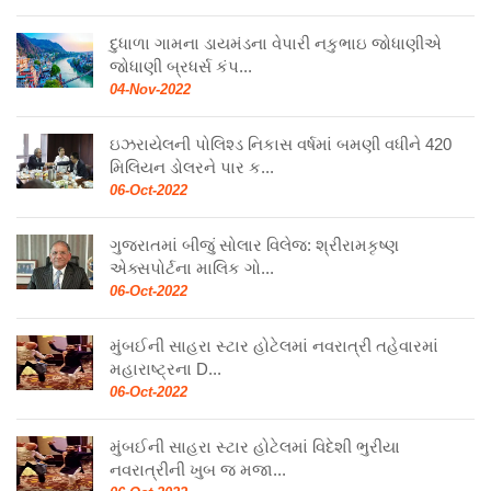
દુધાળા ગામના ડાયમંડના વેપારી નકુભાઇ જોધાણીએ
જોધાણી બ્રધર્સ કંપ...
04-Nov-2022
ઇઝરાયેલની પોલિશ્ડ નિકાસ વર્ષમાં બમણી વધીને 420
મિલિયન ડોલરને પાર ક...
06-Oct-2022
ગુજરાતમાં બીજું સોલાર વિલેજ: શ્રીરામકૃષ્ણ
એક્સપોર્ટના માલિક ગો...
06-Oct-2022
મુંબઈની સાહરા સ્ટાર હોટેલમાં નવરાત્રી તહેવારમાં
મહારાષ્ટ્રના D...
06-Oct-2022
મુંબઈની સાહરા સ્ટાર હોટેલમાં વિદેશી ભુરીયા
નવરાત્રીની ખુબ જ મજા...
06-Oct-2022