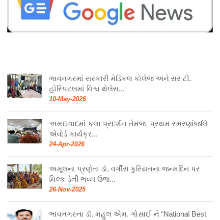
ભાવનગરમાં સરકારી મેડિકલ કોલેજ અને સર ટી.
હોસ્પિટલમાં વિશ્વ થેલેસ...
10-May-2026
અમદાવાદમાં કલા પ્રદર્શન તેમજ પ્રથમ સ્મરણાંજલિ
એવોર્ડ કાર્યક્ર...
24-Apr-2026
અમૂલના પ્રણેતા ડૉ. વર્ગીસ કુરિયનના જન્મદિન પર
મિલ્ક ડેની ભવ્ય ઉજ...
26-Nov-2025
ભાવનગરના ડૉ. મહુલ એમ. ગોસાઈ ને “National Best