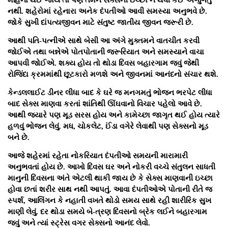
નથી. શહેરોમાં રહેનારા અનેક દંપતીઓ આવી સમસ્યા અનુભવે છે.
જોકે સુખી દાંપત્યજીવન માટે સંતુષ્ટ જાતીય જીવન જરૂરી છે.
આથી પતિ-પત્નીએ સાથે બેસી આ અંગે મુક્તમને વાતચીત કરવી
જોઈએ તથા બન્નેએ પોતપોતાની જરૂરિયાત અને સમસ્યાને વાચા
આપવી જોઈએ. શક્ય હોય તો થોડા દિવસ બહારગામ જવું જેથી
રોજિંદા ક્રમમાંથી છૂટકારો મળશે અને જીવનમાં આનંદનો સંચાર થશે.
કેન્ડલલાઈટ ડીનર લીધા બાદ કે ઘરે જ મનગમતું ભોજન ભરપેટ લીધા
બાદ સેક્સ માણવા કરતાં શાંતિથી ઊંઘવાનો વિચાર પહેલો આવે છે.
આથી જ્યારે પણ મૂડ સરસ હોય અને કામેચ્છા જાગૃત થઈ હોય ત્યારે
હળવું ભોજન લેવું. મધ, ચોકલેટ, ઈંડા વગેરે લેવાથી પણ સેક્સનો મૂડ
બને છે.
આજે શહેરમાં રહેતા નોકરિયાત દંપતીઓ સમયની મારામારી
અનુભવતાં હોય છે. આખો દિવસ ઘર અને નોકરી વચ્ચે સંતુલન સાધતી
માનુની દિવસના અંતે એટલી થાકી જાય છે કે સેક્સ માણવાની ઇચ્છા
હોવા છતાં શરીર સાથ નથી આપતું. આવા દંપતીઓએ પોતાની રીતે જ
સ્પર્શ, આલિંગન કે નહાતી વખતે થોડો સમય સાથે રહી શારીરિક સુખ
માણી લેવું. દર થોડા સમયે બે-ત્રણ દિવસનો બ્રેક લઈને બહારગામ
જવું અને ત્યાં સ્ટ્રેસ વગર સેક્સનો આનંદ લેવો.