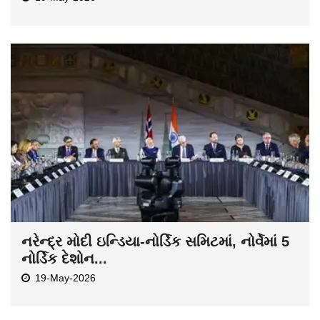
નરેન્દ્ર મોદી ઇન્ડિયા-નોર્ડિક સમિટમાં, નોર્વેમાં 5
નોર્ડિક દેશોન...
19-May-2026