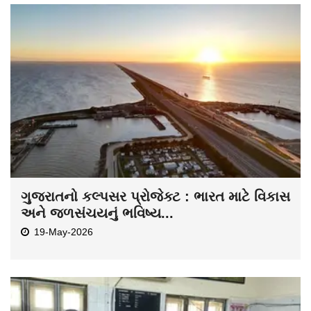
ગુજરાતનો કલ્પસર પ્રોજેક્ટ : ભારત માટે વિકાસ
અને જળસંચયનું ભવિષ્ય...
19-May-2026