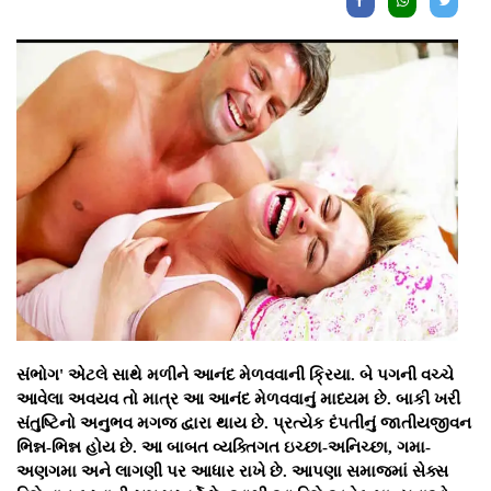
સંભોગ' એટલે સાથે મળીને આનંદ મેળવવાની ક્રિયા. બે પગની વચ્ચે
આવેલા અવયવ તો માત્ર આ આનંદ મેળવવાનું માધ્યમ છે. બાકી ખરી
સંતુષ્ટિનો અનુભવ મગજ દ્વારા થાય છે. પ્રત્યેક દંપતીનું જાતીયજીવન
ભિન્ન-ભિન્ન હોય છે. આ બાબત વ્યક્તિગત ઇચ્છા-અનિચ્છા, ગમા-
અણગમા અને લાગણી પર આધાર રાખે છે. આપણા સમાજમાં સેક્સ