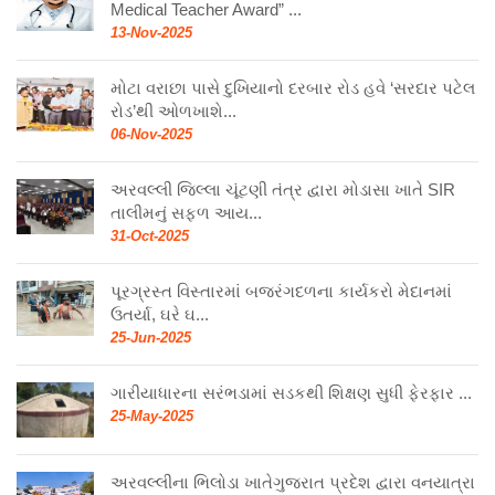
Medical Teacher Award” ...
13-Nov-2025
મોટા વરાછા પાસે દુખિયાનો દરબાર રોડ હવે ‘સરદાર પટેલ
રોડ’થી ઓળખાશે...
06-Nov-2025
અરવલ્લી જિલ્લા ચૂંટણી તંત્ર દ્વારા મોડાસા ખાતે SIR
તાલીમનું સફળ આય...
31-Oct-2025
પૂરગ્રસ્ત વિસ્તારમાં બજરંગદળના કાર્યકરો મેદાનમાં
ઉતર્યા, ઘરે ઘ...
25-Jun-2025
ગારીયાધારના સરંભડામાં સડકથી શિક્ષણ સુધી ફેરફાર ...
25-May-2025
અરવલ્લીના ભિલોડા ખાતેગુજરાત પ્રદેશ દ્વારા વનયાત્રા