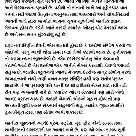
વિશે વાત કરવાની સૂગ પ્રવર્તે છે. આથી આ વિશે અનેક માન્યતાઓ
અને ગેરમાન્યતા પ્રવર્તે છે. વડીલો તો સંતાનો સાથે આ મુદ્દે સ્પષ્ટ વાત
કરતાં નથી એટલે મિત્રોના અનુભવ તથા અખબારો અને ચોપાનિયામાં
આવતી વાતો દ્વારા જ મોટા ભાગના યુવક-યુવતીઓ જાતીય જ્ઞાાન
મેળવતાં હોય છે. જોકે આને કારણે ક્યારેક ઓડનું ચોડ વેતરાઈ જાય
છે અને મન સતત મુંઝાયેલું રહે છે.
ઘણા નવપરિણીત દંપતી એમ માનતાં હોય છે કે દરરોજ સંભોગ કરવો જ
જોઈએ. પરંતુ આથી થોડા સમય બાદ તેઓ કંટાળી જાય છે. હકીકતમાં
તો આ માન્યતા ભૂલભરેલી છે. જેમ દરરોજ એકનું એક જમવાનો
કંટાળો આવે છે તેમ દરરોજ એક જ રીતે સેક્સ કરવાથી કંટાળો આવવો
સહજ છે. જાતીય જીવનનો આનંદ મેળવવા દરરોજ માત્ર સંભોગ કરવો
જ મહત્ત્વનો નથી. ઘણી વખત માત્ર રતિક્રિડાથી પણ સંતોષ પ્રાપ્ત
થાય છે. તે જ પ્રમાણે પતિ-પત્ની દર થોડા દિવસે સેક્સ માટે નવી નવી
રીત પણ અજમાવી શકે છે. ક્યારેક ઓરલ સેક્સથી પણ સારો એવો
આનંદ પ્રાપ્ત થાય છે. જ્યારે બેમાંથી એકનો મૂડ ન હોય તો પણ
અન્યની ખુશી ખાતર સેક્સમાં સહભાગી થવું. ક્યારેક જીવનસાથીને
હસ્તમૈથૂન દ્વારા પણ સંતોષ આપી શકાય છે.
જાતીય જીવનનો આનંદ પ્રેમ, સ્ટ્રેસ, મૂડ, ફોર પ્લેનો સમય તથા
સાથીદારની સમજદારી પર આધાર રાખે છે. પણ જો લાંબા સમય સુધી