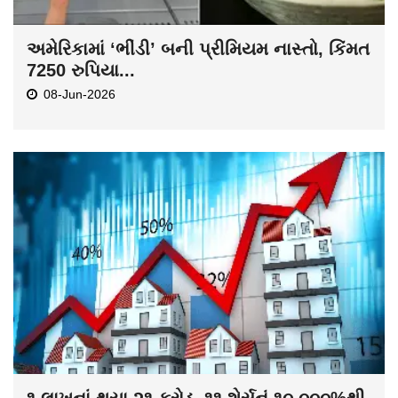
અમેરિકામાં ‘ભીંડી’ બની પ્રીમિયમ નાસ્તો, કિંમત
7250 રુપિયા...
08-Jun-2026
૧ લાખનાં થયા ૨૧ કરોડ, ૧૧ શેર્સનું ૧૦,૦૦૦%થી