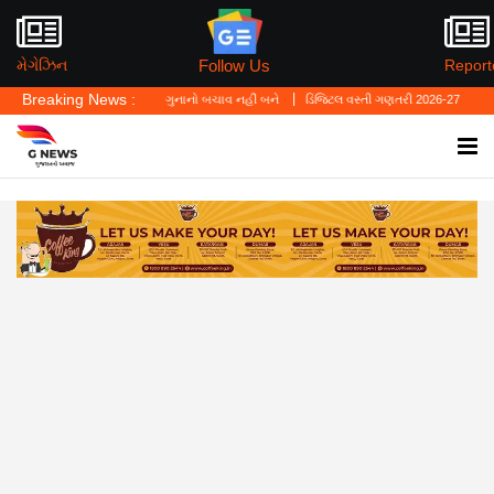
Follow Us
મેગેઝિન
Report
Breaking News :
ું—'પર્સનલ લો' ગુનાનો બચાવ નહીં બને
ડિજિટલ વસ્તી ગણતરી 2026-27નો પ્રારંભ, ઘર બેઠા આજ