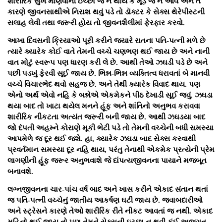
શારીરિક સુખ માણવાની ઇચ્છા જ ન થાય કે મૂડ જ ન આવે અને તે
કારણે જીવનસાથીએ નિરાશ થવું પડે તો ડૉક્ટર કે સેક્સ થેરેપીસ્ટની
સલાહ લેવી તથા જરૂરી હોય તો જીવનશૈલીમાં ફેરફાર કરવો.
આખા દિવસની ક્રિયાઓ પૂરી કરીને જ્યારે રાતના પતિ-પત્ની મળે છે
ત્યારે ક્યારેક કોઈ વાતે તેમની વચ્ચે ચણભણ થઈ જાય છે અને નાની
વાત મોટું સ્વરૂપ પણ ધારણ કરી લે છે. આથી તેઓ ઝઘડી પડે છે અને
પછી પડખું ફેરવી સૂઈ જાય છે. ભિન્ન-ભિન્ન વ્યક્તિત્વ ધરાવતાં બે માનવી
વચ્ચે વિચારભેદ થવો સહજ છે. અને તેથી ક્યારેક વિવાદ થાય. પણ
એનો અર્થ એવો નહિ કે બન્નેએ એકમેકને પીઠ દેખાડી સૂઈ જવું. ઝઘડા
થયા બાદ તો ખાટા થયેલ મનને હૂંફ અને શાંતિનો અનુભવ કરાવવા
શારીરિક નીકટતા અત્યંત જરૂરી બની જાય છે. આથી ઝઘડયા બાદ
જો દંપતી અહમ્ને કોરાણે મૂકી ભેટી પડે તો તેમની વચ્ચેની બધી સમસ્યા
આપમેળે જ દૂર થઈ જશે. હા, ક્યારેક ઝઘડા બાદ સેક્સ કરવાથી
પ્રવર્તમાન સમસ્યા દૂર નહિ થાય, પરંતુ તેનાથી એકમેક પ્રત્યેની પ્રેમ
લાગણીની હૂંફ જરૂર અનુભવાશે જે દાંપત્યજીવનના પાયાને મજબૂત
બનાવશે.
લગ્નજીવનના ચાર-પાંચ વર્ષ બાદ અને ખાસ કરીને એકાદ સંતાન થતાં
જ પતિ-પત્ની વચ્ચેનું જાતીય આકર્ષણ ઘટી જાય છે. જવાબદારીઓ
અને સ્ટ્રેસને કારણે તેઓ શારીરિક રીતે નીકટ આવતાં જ નથી. એકાદ
મહિનો થઈ જાય તો પણ તેમને સેક્સની ઇચ્છા ન થવી કંઈ અજુગતુ