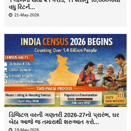
વધુ રિટર્ન...
21-May-2026
ડિજિટલ વસ્તી ગણતરી 2026-27નો પ્રારંભ, ઘર
બેઠા આજે જ તમારાથી શરુઆત કરો...
19-May-2026