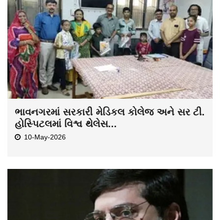
ભાવનગરમાં સરકારી મેડિકલ કોલેજ અને સર ટી.
હોસ્પિટલમાં વિશ્વ થેલેસ...
10-May-2026