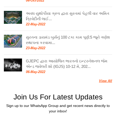
અવધ યુથોપીયા ગ્રુપ દ્વારા સુરતમાં પેહલી વાર અમિત
ત્રિવેદીની લાઈ...
22-May-2022
સુરતના ડાયમંડ બુર્સનું 100 ટકા કામ પૂર્ણ:5 જૂને ગણેશ
સ્થાપના કરવામા...
23-May-2022
GJEPC દ્વારા આયોજિત ભારતનો ઇન્ટરનેશનલ જેમ
એન્ડ જ્વેલરી શો (IGJS) 10-12 મે, 202...
06-May-2022
View All
Join Us For Latest Updates
Sign up to our WhatsApp Group and get recent news directly to
your inbox!