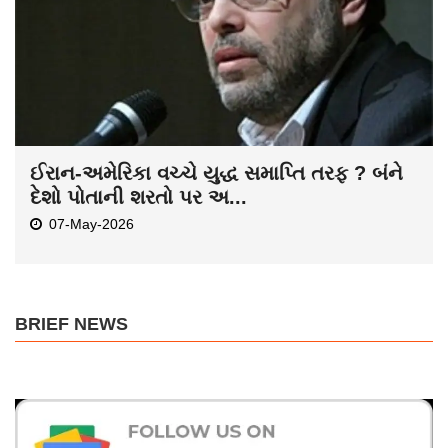
ઈરાન-અમેરિકા વચ્ચે યુદ્ધ સમાપ્તિ તરફ ? બંને
દેશો પોતાની શરતો પર અ...
07-May-2026
BRIEF NEWS