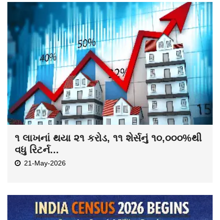
૧ લાખનાં થયા ૨૧ કરોડ, ૧૧ શેર્સનું ૧૦,૦૦૦%થી
વધુ રિટર્ન...
21-May-2026