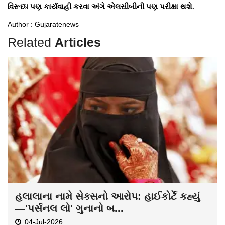
વિરૂધ્ધ પણ કાર્યવાહી કરવા અંગે એલસીબીની પણ પરીક્ષા થશે.
Author : Gujaratenews
Related
Articles
હલાલાના નામે સેક્સનો આરોપ: હાઈકોર્ટે કહ્યું
—'પર્સનલ લો' ગુનાનો બ...
04-Jul-2026