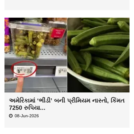
અમેરિકામાં ‘ભીંડી’ બની પ્રીમિયમ નાસ્તો, કિંમત
7250 રુપિયા...
08-Jun-2026