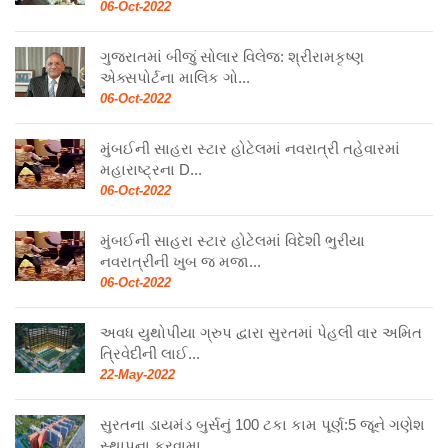
06-Oct-2022
ગુજરાતમાં બીજું સોલાર વિલેજ: શ્રીરામકૃષ્ણ
એક્સપોર્ટના માલિક ગો...
06-Oct-2022
મુંબઈની સાહરા સ્ટાર હોટેલમાં નવરાત્રી તહેવારમાં
મહારાષ્ટ્રના D...
06-Oct-2022
મુંબઈની સાહરા સ્ટાર હોટેલમાં વિદેશી ભુરીયા
નવરાત્રીની ખુબ જ મજા...
06-Oct-2022
અવધ યુથોપીયા ગ્રુપ દ્વારા સુરતમાં પેહલી વાર અમિત
ત્રિવેદીની લાઈ...
22-May-2022
સુરતના ડાયમંડ બુર્સનું 100 ટકા કામ પૂર્ણ:5 જૂને ગણેશ
સ્થાપના કરવામા...