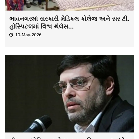
ભાવનગરમાં સરકારી મેડિકલ કોલેજ અને સર ટી.
હોસ્પિટલમાં વિશ્વ થેલેસ...
10-May-2026