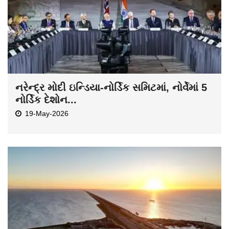
નરેન્દ્ર મોદી ઇન્ડિયા-નોર્ડિક સમિટમાં, નોર્વેમાં 5
નોર્ડિક દેશોન...
19-May-2026