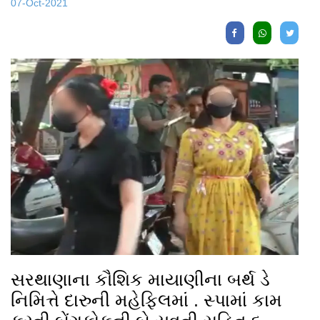
07-Oct-2021
સરથાણાના કૌશિક માયાણીના બર્થ ડે
નિમિત્તે દારુની મહેફિલમાં . સ્પામાં કામ