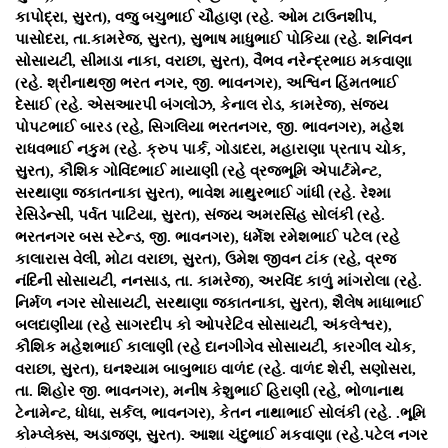
કાપોદ્રા, સુરત), વજુ બચુભાઈ ચૌહાણ (રહે. ઓમ ટાઉનશીપ,
પાસોદરા, તા.કામરેજ, સુરત), સુભાષ માધુભાઈ પોકિયા (રહે. શનિવન
સોસાયટી, સીમાડા નાકા, વરાછા, સુરત), વૈભવ નરેન્દ્રભાઇ મકવાણા
(રહે. શ્રીનાથજી ભરત નગર, જી. ભાવનગર), અશ્વિન હિંમતભાઈ
દેસાઈ (રહે. એસઆરપી બંગલોઝ, કેનાલ રોડ, કામરેજ), સંજય
પોપટભાઈ બારડ (રહે, સિગલિયા ભરતનગર, જી. ભાવનગર), મહેશ
રાધવભાઈ નકુમ (રહે. ક્રુપ પાર્ક, ગોડાદરા, મહારાણા પ્રતાપ ચોક,
સુરત), કૌશિક ગોવિંદભાઈ માયાણી (રહે વ્રજભૂમિ એપાર્ટમેન્ટ,
સરથાણા જકાતનાકા સુરત), ભાવેશ માથુરભાઈ ગાંધી (રહે. રેશ્મા
રેસિડેન્સી, પર્વત પાટિયા, સુરત), સંજય અમરસિંહ સોલંકી (રહે.
ભરતનગર બસ સ્ટેન્ડ, જી. ભાવનગર), ધર્મેશ રમેશભાઈ પટેલ (રહે
કાલારાસ વેલી, મોટા વરાછા, સુરત), ઉમેશ જીવન ટાંક (રહે, વ્રજ
નંદિની સોસાયટી, નનસાડ, તા. કામરેજ), અરવિંદ કાળું માંગરોલા (રહે.
નિર્મળ નગર સોસાયટી, સરથાણા જકાતનાકા, સુરત), શૈલેષ માધાભાઈ
બલદાણીયા (રહે સાગરદીપ કો ઓપરેટિવ સોસાયટી, અંકલેશ્વર),
કૌશિક મહેશભાઈ કાલાણી (રહે દાનગીગેવ સોસાયટી, કારગીલ ચોક,
વરાછા, સુરત), ઘનશ્યામ બાબુભાઇ વાળંદ (રહે. વાળંદ શેરી, સણોસરા,
તા. શિહોર જી. ભાવનગર), મનીષ કેશુભાઈ હિરાણી (રહે, ભોળાનાથ
ટેનામેન્ટ, ધોધા, સર્કલ, ભાવનગર), કેતન નાથાભાઈ સોલંકી (રહે. .ભૂમિ
કોમ્પ્લેક્સ, અડાજણ, સુરત). આશા ચંદુભાઈ મકવાણા (રહે.પટેલ નગર