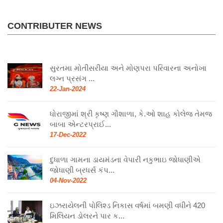
CONTRIBUTER NEWS
સુરતમા મોતીસરીયા અને મોણપરા પરિવારના અનોખા
લગ્ન પ્રસંગ ...
22-Jan-2024
ધોરાજીમાં શ્રી કૃષ્ણ ગૌશાળા, કે.ઓ શાહ કોલેજ તેમજ
બાબા એન્ટરપ્રાઈ...
17-Dec-2022
દુધાળા ગામના ડાયમંડના વેપારી નકુભાઇ જોધાણીએ
જોધાણી બ્રધર્સ કંપ...
04-Nov-2022
ઇઝરાયેલની પોલિશ્ડ નિકાસ વર્ષમાં બમણી વધીને 420
મિલિયન ડોલરને પાર ક...