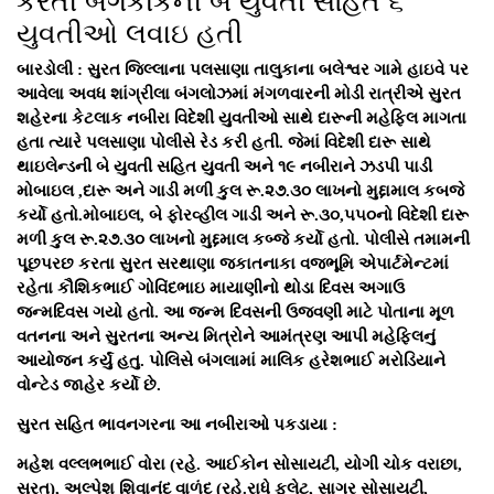
કરતી બેંગકોકની બે યુવતી સહિત ૬
યુવતીઓ લવાઇ હતી
બારડોલી : સુરત જિલ્લાના પલસાણા તાલુકાના બલેશ્વર ગામે હાઇવે પર
આવેલા અવધ શાંગ્રીલા બંગલોઝમાં મંગળવારની મોડી રાત્રીએ સુરત
શહેરના કેટલાક નબીરા વિદેશી યુવતીઓ સાથે દારૂની મહેફિલ માગતા
હતા ત્યારે પલસાણા પોલીસે રેડ કરી હતી. જેમાં વિદેશી દારૂ સાથે
થાઇલેન્ડની બે યુવતી સહિત યુવતી અને ૧૯ નબીરાને ઝડપી પાડી
મોબાઇલ ,દારૂ અને ગાડી મળી કુલ રૂ.૨૭.૩૦ લાખનો મુદ્દામાલ કબજે
કર્યો હતો.મોબાઇલ, બે ફોરવ્હીલ ગાડી અને રૂ.૩૦,૫૫૦નો વિદેશી દારૂ
મળી કુલ રૂ.૨૭.૩૦ લાખનો મુદ્દમાલ કબ્જે કર્યો હતો. પોલીસે તમામની
પૂછપરછ કરતા સુરત સરથાણા જકાતનાકા વજભૂમિ એપાર્ટમેન્ટમાં
રહેતા કૌશિકભાઈ ગોવિંદભાઇ માયાણીનો થોડા દિવસ અગાઉ
જન્મદિવસ ગયો હતો. આ જન્મ દિવસની ઉજવણી માટે પોતાના મૂળ
વતનના અને સુરતના અન્ય મિત્રોને આમંત્રણ આપી મહેફિલનું
આયોજન કર્યું હતુ. પોલિસે બંગલામાં માલિક હરેશભાઈ મરોડિયાને
વોન્ટેડ જાહેર કર્યો છે.
સુરત સહિત ભાવનગરના આ નબીરાઓ પકડાયા :
મહેશ વલ્લભભાઈ વોરા (રહે. આઈકોન સોસાયટી, યોગી ચોક વરાછા,
સુરત), અલ્પેશ શિવાનંદ વાળંદ (રહે.રાધે ફ્લેટ, સાગર સોસાયટી,