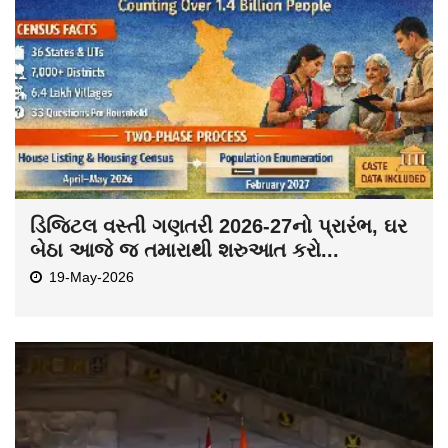
ડિજિટલ વસ્તી ગણતરી 2026-27નો પ્રારંભ, ઘર
બેઠા આજે જ તમારાથી શરુઆત કરો...
19-May-2026