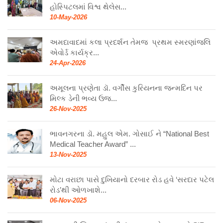
હોસ્પિટલમાં વિશ્વ થેલેસ...
10-May-2026
અમદાવાદમાં કલા પ્રદર્શન તેમજ પ્રથમ સ્મરણાંજલિ
એવોર્ડ કાર્યક્ર...
24-Apr-2026
અમૂલના પ્રણેતા ડૉ. વર્ગીસ કુરિયનના જન્મદિન પર
મિલ્ક ડેની ભવ્ય ઉજ...
26-Nov-2025
ભાવનગરના ડૉ. મહુલ એમ. ગોસાઈ ને “National Best
Medical Teacher Award” ...
13-Nov-2025
મોટા વરાછા પાસે દુખિયાનો દરબાર રોડ હવે ‘સરદાર પટેલ
રોડ’થી ઓળખાશે...
06-Nov-2025