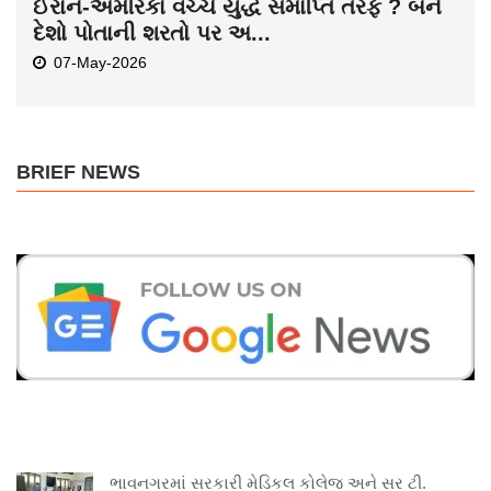
ઈરાન-અમેરિકા વચ્ચે યુદ્ધ સમાપ્તિ તરફ ? બંને
દેશો પોતાની શરતો પર અ...
07-May-2026
BRIEF NEWS
ભાવનગરમાં સરકારી મેડિકલ કોલેજ અને સર ટી.