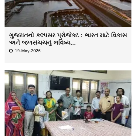
ગુજરાતનો કલ્પસર પ્રોજેક્ટ : ભારત માટે વિકાસ
અને જળસંચયનું ભવિષ્ય...
19-May-2026