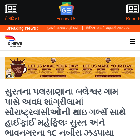
Follow Us
મેગેઝિન
Report
Breaking News :
કહ્યું—'પર્સનલ લો' ગુનાનો બચાવ નહીં બને
ડિજિટલ વસ્તી ગણતરી 2026-27નો પ્રારંભ, ઘર બેઠ
સુરતના પલસાણાના બલેશ્વર ગામ
પાસે અવધ શાંગ્રીલામાં
સૌરાષ્ટ્રવાસીઓની થાઇ ગર્લ્સ સાથે
હાઈફાઈ મહેફિલઃ સુરત અને
ભાવનગરના ૧૯ નબીરા ઝડપાયા