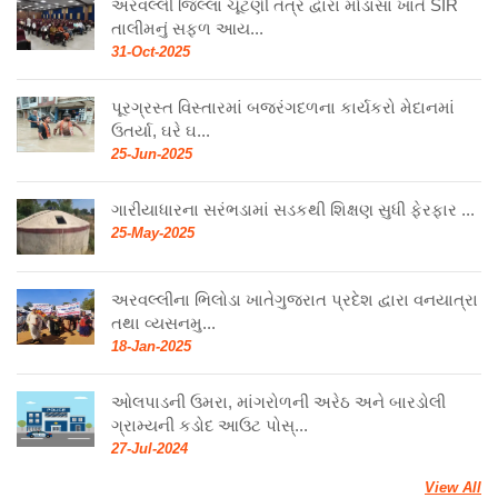
અરવલ્લી જિલ્લા ચૂંટણી તંત્ર દ્વારા મોડાસા ખાતે SIR
તાલીમનું સફળ આય...
31-Oct-2025
પૂરગ્રસ્ત વિસ્તારમાં બજરંગદળના કાર્યકરો મેદાનમાં
ઉતર્યા, ઘરે ઘ...
25-Jun-2025
ગારીયાધારના સરંભડામાં સડકથી શિક્ષણ સુધી ફેરફાર ...
25-May-2025
અરવલ્લીના ભિલોડા ખાતેગુજરાત પ્રદેશ દ્વારા વનયાત્રા
તથા વ્યસનમુ...
18-Jan-2025
ઓલપાડની ઉમરા, માંગરોળની અરેઠ અને બારડોલી
ગ્રામ્યની કડોદ આઉટ પોસ્...
27-Jul-2024
View All