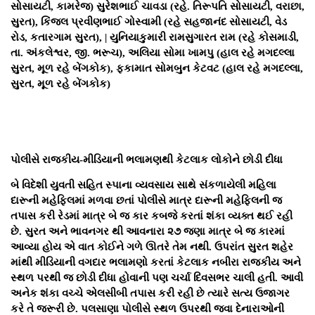
સોસાયટી, કામરેજ) સુરેશભાઈ ચાવડા (રહે. તિરૂપતિ સોસાયટી, વરાછા,
સુરત), કિંજલ પ્રવીણભાઈ ગોસ્વામી (રહે સહજાનંદ સોસાયટી, વેડ
રોડ, કતારગામ સુરત), | યુનિયાકુમારી રામસુગારત રામ (રહે કોસમાડી,
તા. અંકલેશ્વર, જી. ભરૂચ), અલિયા સોમા ખામપુ (હાલ રહે મગદલ્લા
સુરત, મૂળ રહે બેંગકોક), ફકામાત સોમબુન કેટવટ (હાલ રહે મગદલ્લા,
સુરત, મૂળ રહે બેંગકોક)
પોલીસે રાજકીય-મીડિયાની ભલામણથી કેટલાક લોકોને છોડી દીધા
બે વિદેશી યુવતી સહિત સ્પાના વ્યવસાય સાથે સંકળાયેલી મહિલા
દારૂની મહેફિલમાં મળવા છતાં પોલીસે માત્ર દારૂની મહેફિલની જ
તપાસ કરી રેડમાં માત્ર બે જ કાર કબજે કરતાં શંકા વ્યક્ત થઈ રહી
છે. સુરત અને ભાવનગર થી આવનારા ૨૭ જણા માત્ર બે જ કારમાં
આવ્યા હોય એ વાત કોઈને ગળે ઊતરે તેમ નથી. ઉપરાંત સુરત શહેર
માંથી મીડિયાની વગદાર ભલામણો કરતાં કેટલાક નબીરા રાજકીય અને
સ્થળ પરથી જ છોડી દીધા હોવાની પણ ચર્ચા દિવસભર ચાલી હતી. આવી
અનેક શંકા વચ્ચે એલસીબી તપાસ કરી રહી છે ત્યારે સત્ય ઉજાગર
કરે તે જરૂરી છે. પલસાણા પોલીસે સ્થળ ઉપરથી જવા દેનારાઓની