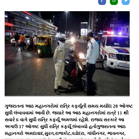
ગુજરાતના આઠ મહાનગરોમાં રાત્રિ કર્ફ્યૂની સમય મર્યાદા 28 ઓગષ્ટ
સુધી લંબાવવામાં આવી છે. જ્યારે આ આઠ મહાનગરોમાં રાત્રે 11 થી
સવારે 6 વાગે સુધી રાત્રિ કર્ફ્યૂ અમલમાં રહેશે. રાજય સરકારે આ
અગાઉ 17 ઓગષ્ટ સુધી રાત્રિ કર્ફ્યૂ લંબાવ્યો હતોગુજરાતના આઠ
મહાનગરો અમદાવાદ,સુરત,રાજકોટ,વડોદરા, ગાંધીનગર, ભાવનગર,