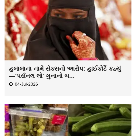
હલાલાના નામે સેક્સનો આરોપ: હાઈકોર્ટે કહ્યું
—'પર્સનલ લો' ગુનાનો બ...
04-Jul-2026