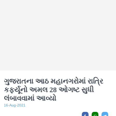
ગુજરાતના આઠ મહાનગરોમાં રાત્રિ
કર્ફ્યૂનો અમલ 28 ઓગષ્ટ સુધી
લંબાવવામાં આવ્યો
16-Aug-2021