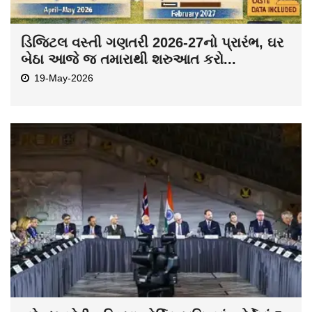
ડિજિટલ વસ્તી ગણતરી 2026-27નો પ્રારંભ, ઘર
બેઠા આજે જ તમારાથી શરુઆત કરો...
19-May-2026