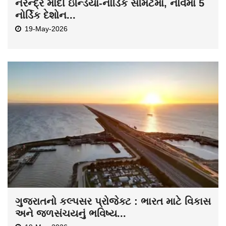
નરેન્દ્ર મોદી ઇન્ડિયા-નોર્ડિક સમિટમાં, નોર્વેમાં 5
નોર્ડિક દેશોન...
19-May-2026
ગુજરાતનો કલ્પસર પ્રોજેક્ટ : ભારત માટે વિકાસ
અને જળસંચયનું ભવિષ્ય...