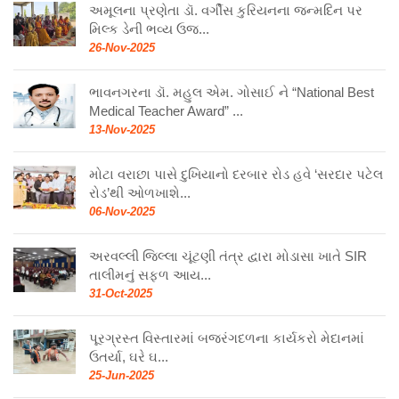
અમૂલના પ્રણેતા ડૉ. વર્ગીસ કુરિયનના જન્મદિન પર
મિલ્ક ડેની ભવ્ય ઉજ...
26-Nov-2025
ભાવનગરના ડૉ. મહુલ એમ. ગોસાઈ ને “National Best
Medical Teacher Award” ...
13-Nov-2025
મોટા વરાછા પાસે દુખિયાનો દરબાર રોડ હવે ‘સરદાર પટેલ
રોડ’થી ઓળખાશે...
06-Nov-2025
અરવલ્લી જિલ્લા ચૂંટણી તંત્ર દ્વારા મોડાસા ખાતે SIR
તાલીમનું સફળ આય...
31-Oct-2025
પૂરગ્રસ્ત વિસ્તારમાં બજરંગદળના કાર્યકરો મેદાનમાં
ઉતર્યા, ઘરે ઘ...
25-Jun-2025