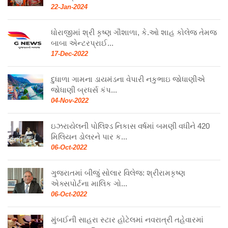
22-Jan-2024
ધોરાજીમાં શ્રી કૃષ્ણ ગૌશાળા, કે.ઓ શાહ કોલેજ તેમજ
બાબા એન્ટરપ્રાઈ...
17-Dec-2022
દુધાળા ગામના ડાયમંડના વેપારી નકુભાઇ જોધાણીએ
જોધાણી બ્રધર્સ કંપ...
04-Nov-2022
ઇઝરાયેલની પોલિશ્ડ નિકાસ વર્ષમાં બમણી વધીને 420
મિલિયન ડોલરને પાર ક...
06-Oct-2022
ગુજરાતમાં બીજું સોલાર વિલેજ: શ્રીરામકૃષ્ણ
એક્સપોર્ટના માલિક ગો...
06-Oct-2022
મુંબઈની સાહરા સ્ટાર હોટેલમાં નવરાત્રી તહેવારમાં