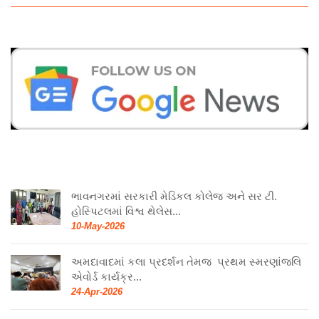
ભાવનગરમાં સરકારી મેડિકલ કોલેજ અને સર ટી.
હોસ્પિટલમાં વિશ્વ થેલેસ...
10-May-2026
અમદાવાદમાં કલા પ્રદર્શન તેમજ પ્રથમ સ્મરણાંજલિ
એવોર્ડ કાર્યક્ર...
24-Apr-2026