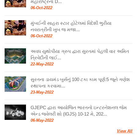
મહારાષ્ટ્રના D...
06-Oct-2022
મુંબઈની સાહરા સ્ટાર હોટેલમાં વિદેશી ભુરીયા
નવરાત્રીની ખુબ જ મજા...
06-Oct-2022
અવધ યુથોપીયા ગ્રુપ દ્વારા સુરતમાં પેહલી વાર અમિત
ત્રિવેદીની લાઈ...
22-May-2022
સુરતના ડાયમંડ બુર્સનું 100 ટકા કામ પૂર્ણ:5 જૂને ગણેશ
સ્થાપના કરવામા...
23-May-2022
GJEPC દ્વારા આયોજિત ભારતનો ઇન્ટરનેશનલ જેમ
એન્ડ જ્વેલરી શો (IGJS) 10-12 મે, 202...
06-May-2022
View All