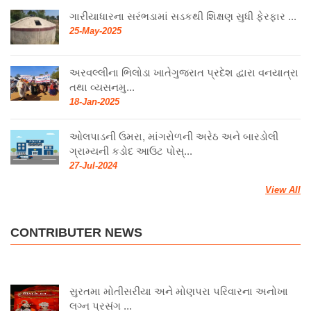
ગારીયાધારના સરંભડામાં સડકથી શિક્ષણ સુધી ફેરફાર ...
25-May-2025
અરવલ્લીના ભિલોડા ખાતેગુજરાત પ્રદેશ દ્વારા વનયાત્રા
તથા વ્યસનમુ...
18-Jan-2025
ઓલપાડની ઉમરા, માંગરોળની અરેઠ અને બારડોલી
ગ્રામ્યની કડોદ આઉટ પોસ્...
27-Jul-2024
View All
CONTRIBUTER NEWS
સુરતમા મોતીસરીયા અને મોણપરા પરિવારના અનોખા
લગ્ન પ્રસંગ ...