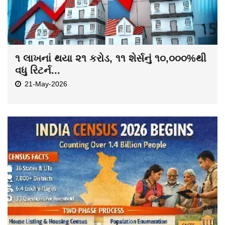
૧ લાખનાં થયા ૨૧ કરોડ, ૧૧ શેર્સનું ૧૦,૦૦૦%થી
વધુ રિટર્ન...
21-May-2026