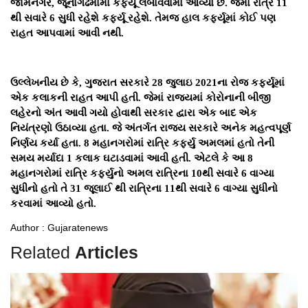
જામનગર, જૂનાગઢમાંમાં કર્ફ્યૂ લંબાવવામાં આવ્યો છે. જેમાં રાત્રે 11
થી સવારે 6 સુધી રહેશે કર્ફ્યૂ રહેશે. તેમજ હાલ કર્ફ્યૂમાં કોઈ પણ
રાહત આપવામાં આવી નથી.
ઉલ્લેખનીય છે કે, ગુજરાત સરકારે 28 જુલાઇ 2021ના રોજ કર્ફ્યૂમાં
એક કલાકની રાહત આપી હતી. જેમાં રાજ્યમાં કોરોનાની બીજી
લહેરનો અંત આવી ગયો હોવાથી સરકાર દ્વારા એક બાદ એક
નિયંત્રણો ઉઠાવ્યા હતા. જે અંતર્ગત રાજ્ય સરકારે અનેક મહત્વપૂર્ણ
નિર્ણય કર્યા હતા. 8 મહાનગરોમાં રાત્રિ કર્ફ્યુ અમલમાં હતો તેની
સમય મર્યાદા 1 કલાક ઘટાડવામાં આવી હતી. એટલે કે આ 8
મહાનગરોમાં રાત્રિ કર્ફ્યુનો અમલ રાત્રિના 10થી સવારે 6 વાગ્યા
સુધીનો હતો તે 31 જૂલાઈ થી રાત્રિના 11થી સવારે 6 વાગ્યા સુધીનો
કરવામાં આવ્યો હતો.
Author : Gujaratenews
Related
Articles