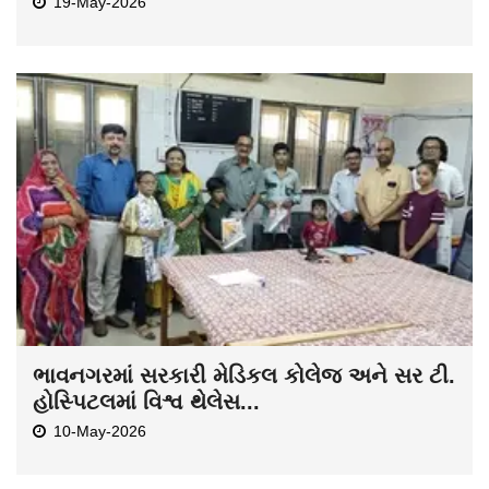
19-May-2026
ભાવનગરમાં સરકારી મેડિકલ કોલેજ અને સર ટી.
હોસ્પિટલમાં વિશ્વ થેલેસ...
10-May-2026