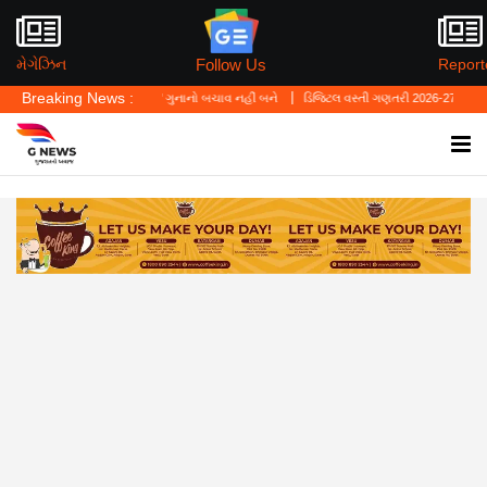
Follow Us
મેગેઝિન
Report
Breaking News :
્યું—'પર્સનલ લો' ગુનાનો બચાવ નહીં બને
ડિજિટલ વસ્તી ગણતરી 2026-27નો પ્રારંભ, ઘર બેઠા 