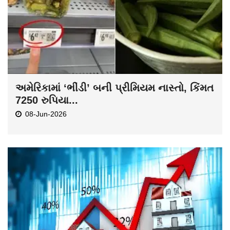
અમેરિકામાં ‘ભીંડી’ બની પ્રીમિયમ નાસ્તો, કિંમત
7250 રુપિયા...
08-Jun-2026