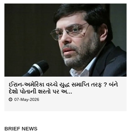
ઈરાન-અમેરિકા વચ્ચે યુદ્ધ સમાપ્તિ તરફ ? બંને
દેશો પોતાની શરતો પર અ...
07-May-2026
BRIEF NEWS