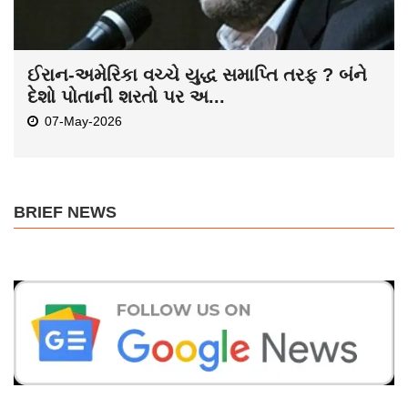
ઈરાન-અમેરિકા વચ્ચે યુદ્ધ સમાપ્તિ તરફ ? બંને
દેશો પોતાની શરતો પર અ...
07-May-2026
BRIEF NEWS