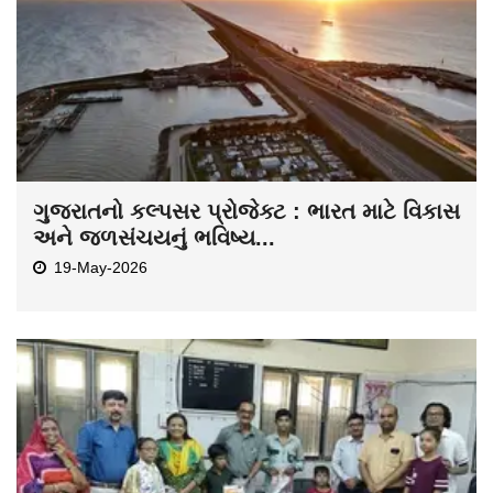
ગુજરાતનો કલ્પસર પ્રોજેક્ટ : ભારત માટે વિકાસ
અને જળસંચયનું ભવિષ્ય...
19-May-2026