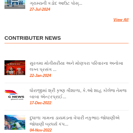
ગ્રામ્યની કડોદ આઉટ પોસ્...
27-Jul-2024
View All
CONTRIBUTER NEWS
સુરતમા મોતીસરીયા અને મોણપરા પરિવારના અનોખા
લગ્ન પ્રસંગ ...
22-Jan-2024
ધોરાજીમાં શ્રી કૃષ્ણ ગૌશાળા, કે.ઓ શાહ કોલેજ તેમજ
બાબા એન્ટરપ્રાઈ...
17-Dec-2022
દુધાળા ગામના ડાયમંડના વેપારી નકુભાઇ જોધાણીએ
જોધાણી બ્રધર્સ કંપ...
04-Nov-2022