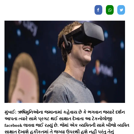
મુંબઈ: ઋષિમુનિઓના જમાનામાં કહેવાય છે કે ભગવાન જ્યારે દર્શન
આપતા ત્યારે સામે પ્રગટ થઈ સાક્ષાત દેખાતા આ ટેકનોલોજી
facebook લાવવા જઈ રહ્યું છે. જેમાં એક વ્યક્તિની સામે બીજો વ્યક્તિ
સાક્ષાત દેખાશે હકીકતમાં તે જગ્યા ઉપરથી હશે નહીં પરંતુ તેનું