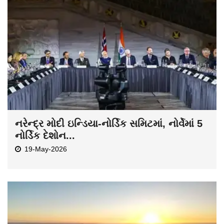
નરેન્દ્ર મોદી ઇન્ડિયા-નોર્ડિક સમિટમાં, નોર્વેમાં 5
નોર્ડિક દેશોન...
19-May-2026