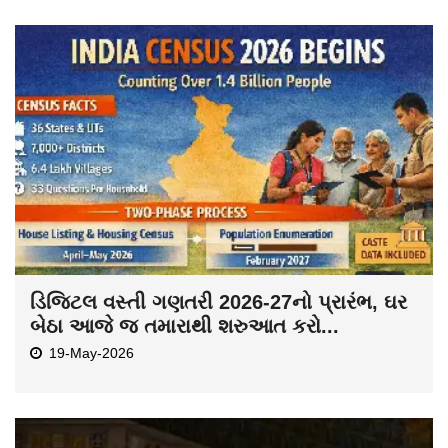
ડિજિટલ વસ્તી ગણતરી 2026-27નો પ્રારંભ, ઘર
બેઠા આજે જ તમારાથી શરુઆત કરો...
19-May-2026