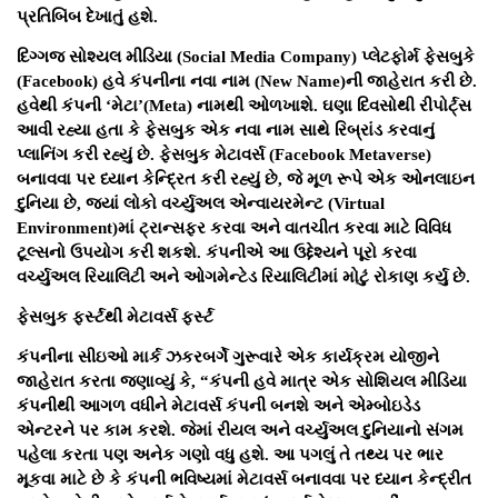
પ્રતિબિંબ દેખાતું હશે.
દિગ્ગજ સોશ્યલ મીડિયા (Social Media Company) પ્લેટફોર્મ ફેસબુકે
(Facebook) હવે કંપનીના નવા નામ (New Name)ની જાહેરાત કરી છે.
હવેથી કંપની ‘મેટા’(Meta) નામથી ઓળખાશે. ઘણા દિવસોથી રીપોર્ટ્સ
આવી રહ્યા હતા કે ફેસબુક એક નવા નામ સાથે રિબ્રાંડ કરવાનું
પ્લાનિંગ કરી રહ્યું છે. ફેસબુક મેટાવર્સ (Facebook Metaverse)
બનાવવા પર ધ્યાન કેન્દ્રિત કરી રહ્યું છે, જે મૂળ રૂપે એક ઓનલાઇન
દુનિયા છે, જ્યાં લોકો વર્ચ્યુઅલ એન્વાયરમેન્ટ (Virtual
Environment)માં ટ્રાન્સફર કરવા અને વાતચીત કરવા માટે વિવિધ
ટૂલ્સનો ઉપયોગ કરી શકશે. કંપનીએ આ ઉદ્દેશ્યને પૂરો કરવા
વર્ચ્યુઅલ રિયાલિટી અને ઓગમેન્ટેડ રિયાલિટીમાં મોટું રોકાણ કર્યુ છે.
ફેસબુક ફર્સ્ટથી મેટાવર્સ ફર્સ્ટ
કંપનીના સીઇઓ માર્ક ઝકરબર્ગે ગુરૂવારે એક કાર્યક્રમ યોજીને
જાહેરાત કરતા જણાવ્યું કે, “કંપની હવે માત્ર એક સોશિયલ મીડિયા
કંપનીથી આગળ વધીને મેટાવર્સ કંપની બનશે અને એમ્બોઇડેડ
એન્ટરને પર કામ કરશે. જેમાં રીયલ અને વર્ચ્યુઅલ દુનિયાનો સંગમ
પહેલા કરતા પણ અનેક ગણો વધુ હશે. આ પગલું તે તથ્ય પર ભાર
મૂકવા માટે છે કે કંપની ભવિષ્યમાં મેટાવર્સ બનાવવા પર ધ્યાન કેન્દ્રીત