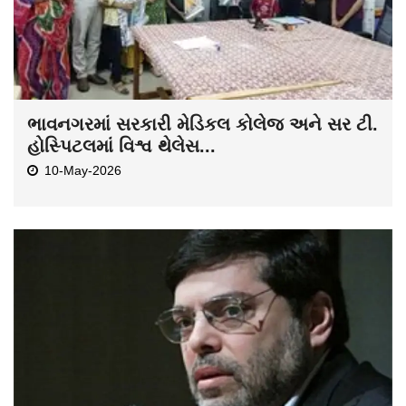
ભાવનગરમાં સરકારી મેડિકલ કોલેજ અને સર ટી.
હોસ્પિટલમાં વિશ્વ થેલેસ...
10-May-2026