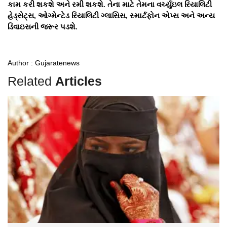
કામ કરી શકશે અને રમી શકશે. તેના માટે તેમના વર્ચ્યુઇલ રિયાલિટી
હેડ્સેટ્સ, ઓગ્મેન્ટેડ રિયાલિટી ગ્લાસિસ, સ્માર્ટફોન એપ્સ અને અન્ય
ડિવાઇસની જરૂર પડશે.
Author : Gujaratenews
Related
Articles