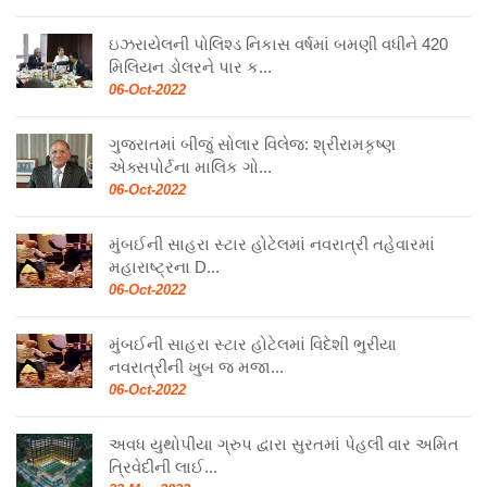
ઇઝરાયેલની પોલિશ્ડ નિકાસ વર્ષમાં બમણી વધીને 420
મિલિયન ડોલરને પાર ક...
06-Oct-2022
ગુજરાતમાં બીજું સોલાર વિલેજ: શ્રીરામકૃષ્ણ
એક્સપોર્ટના માલિક ગો...
06-Oct-2022
મુંબઈની સાહરા સ્ટાર હોટેલમાં નવરાત્રી તહેવારમાં
મહારાષ્ટ્રના D...
06-Oct-2022
મુંબઈની સાહરા સ્ટાર હોટેલમાં વિદેશી ભુરીયા
નવરાત્રીની ખુબ જ મજા...
06-Oct-2022
અવધ યુથોપીયા ગ્રુપ દ્વારા સુરતમાં પેહલી વાર અમિત
ત્રિવેદીની લાઈ...