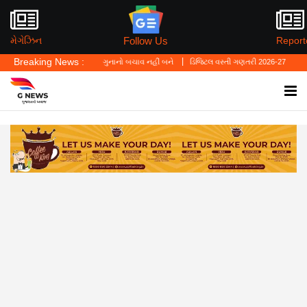
Follow Us
મેગેઝિન
Report
Breaking News :
યું—'પર્સનલ લો' ગુનાનો બચાવ નહીં બને
ડિજિટલ વસ્તી ગણતરી 2026-27નો પ્રારંભ, ઘર બેઠા આ