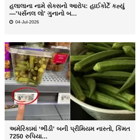
હલાલાના નામે સેક્સનો આરોપ: હાઈકોર્ટે કહ્યું
—'પર્સનલ લો' ગુનાનો બ...
04-Jul-2026
અમેરિકામાં ‘ભીંડી’ બની પ્રીમિયમ નાસ્તો, કિંમત
7250 રુપિયા...