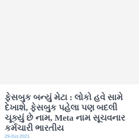
ફેસબુક બન્યું મેટા : લોકો હવે સામે
દેખાશે, ફેસબુક પહેલા પણ બદલી
ચૂક્યું છે નામ, Meta નામ સૂચવનાર
કર્મચારી ભારતીય
29-Oct-2021