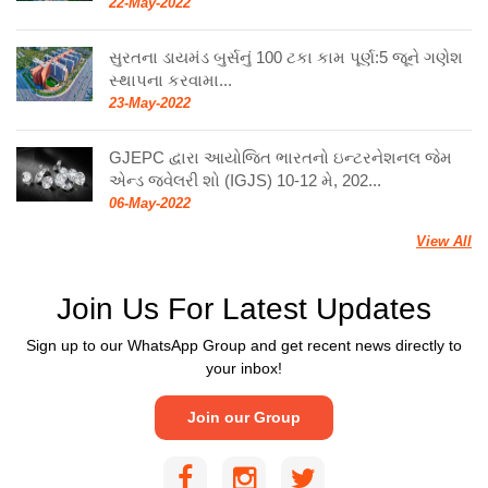
22-May-2022
સુરતના ડાયમંડ બુર્સનું 100 ટકા કામ પૂર્ણ:5 જૂને ગણેશ
સ્થાપના કરવામા...
23-May-2022
GJEPC દ્વારા આયોજિત ભારતનો ઇન્ટરનેશનલ જેમ
એન્ડ જ્વેલરી શો (IGJS) 10-12 મે, 202...
06-May-2022
View All
Join Us For Latest Updates
Sign up to our WhatsApp Group and get recent news directly to
your inbox!
Join our Group