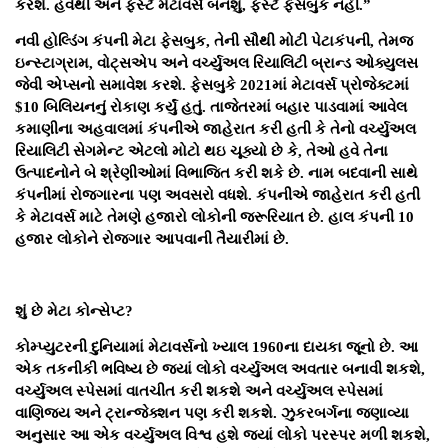
કરશે. હવેથી અને ફર્સ્ટ મેટાવર્સ બનશું, ફર્સ્ટ ફેસબુક નહીં.”
નવી હોલ્ડિંગ કંપની મેટા ફેસબુક, તેની સૌથી મોટી પેટાકંપની, તેમજ
ઇન્સ્ટાગ્રામ, વોટ્સએપ અને વર્ચ્યુઅલ રિયાલિટી બ્રાન્ડ ઓક્યુલસ
જેવી એપ્સનો સમાવેશ કરશે. ફેસબુકે 2021માં મેટાવર્સ પ્રોજેક્ટમાં
$10 બિલિયનનું રોકાણ કર્યું હતું. તાજેતરમાં બહાર પાડવામાં આવેલ
કમાણીના અહવાલમાં કંપનીએ જાહેરાત કરી હતી કે તેનો વર્ચ્યુઅલ
રિયાલિટી સેગમેન્ટ એટલો મોટો થઇ ચૂક્યો છે કે, તેઓ હવે તેના
ઉત્પાદનોને બે શ્રેણીઓમાં વિભાજિત કરી શકે છે. નામ બદવાની સાથે
કંપનીમાં રોજગારના પણ અવસરો વધશે. કંપનીએ જાહેરાત કરી હતી
કે મેટાવર્સ માટે તેમણે હજારો લોકોની જરૂરિયાત છે. હાલ કંપની 10
હજાર લોકોને રોજગાર આપવાની તૈયારીમાં છે.
શું છે મેટા કોન્સેપ્ટ?
કોમ્પ્યુટરની દુનિયામાં મેટાવર્સનો ખ્યાલ 1960ના દાયકા જૂનો છે. આ
એક તકનીકી ભવિષ્ય છે જ્યાં લોકો વર્ચ્યુઅલ અવતાર બનાવી શકશે,
વર્ચ્યુઅલ સ્પેસમાં વાતચીત કરી શકશે અને વર્ચ્યુઅલ સ્પેસમાં
વાણિજ્ય અને ટ્રાન્જેક્શન પણ કરી શકશે. ઝુકરબર્ગના જણાવ્યા
અનુસાર આ એક વર્ચ્યુઅલ વિશ્વ હશે જ્યાં લોકો પરસ્પર મળી શકશે,