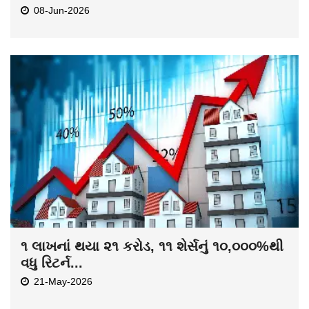
08-Jun-2026
૧ લાખનાં થયા ૨૧ કરોડ, ૧૧ શેર્સનું ૧૦,૦૦૦%થી
વધુ રિટર્ન...
21-May-2026