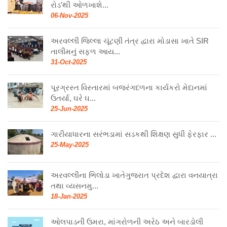
રોડ’થી ઓળખાશે...
06-Nov-2025
અરવલ્લી જિલ્લા ચૂંટણી તંત્ર દ્વારા મોડાસા ખાતે SIR
તાલીમનું સફળ આય...
31-Oct-2025
પૂરગ્રસ્ત વિસ્તારમાં બજરંગદળના કાર્યકરો મેદાનમાં
ઉતર્યા, ઘરે ઘ...
25-Jun-2025
ગારીયાધારના સરંભડામાં સડકથી શિક્ષણ સુધી ફેરફાર ...
25-May-2025
અરવલ્લીના ભિલોડા ખાતેગુજરાત પ્રદેશ દ્વારા વનયાત્રા
તથા વ્યસનમુ...
18-Jan-2025
ઓલપાડની ઉમરા, માંગરોળની અરેઠ અને બારડોલી