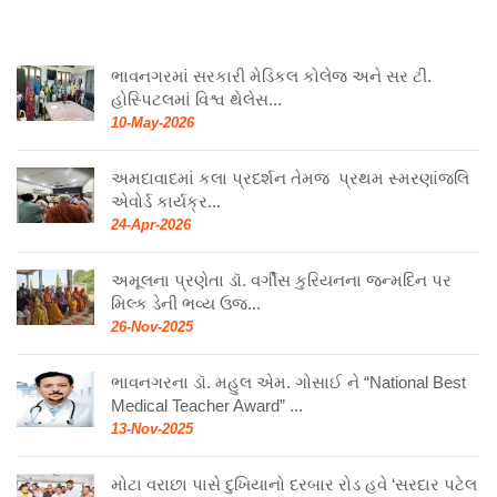
ભાવનગરમાં સરકારી મેડિકલ કોલેજ અને સર ટી.
હોસ્પિટલમાં વિશ્વ થેલેસ...
10-May-2026
અમદાવાદમાં કલા પ્રદર્શન તેમજ પ્રથમ સ્મરણાંજલિ
એવોર્ડ કાર્યક્ર...
24-Apr-2026
અમૂલના પ્રણેતા ડૉ. વર્ગીસ કુરિયનના જન્મદિન પર
મિલ્ક ડેની ભવ્ય ઉજ...
26-Nov-2025
ભાવનગરના ડૉ. મહુલ એમ. ગોસાઈ ને “National Best
Medical Teacher Award” ...
13-Nov-2025
મોટા વરાછા પાસે દુખિયાનો દરબાર રોડ હવે ‘સરદાર પટેલ